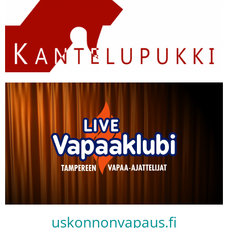
uskonnonvapaus.fi