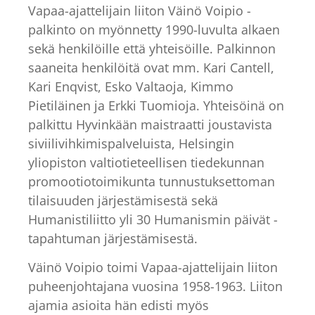
Vapaa-ajattelijain liiton Väinö Voipio -
palkinto on myönnetty 1990-luvulta alkaen
sekä henkilöille että yhteisöille. Palkinnon
saaneita henkilöitä ovat mm. Kari Cantell,
Kari Enqvist, Esko Valtaoja, Kimmo
Pietiläinen ja Erkki Tuomioja. Yhteisöinä on
palkittu Hyvinkään maistraatti joustavista
siviilivihkimispalveluista, Helsingin
yliopiston valtiotieteellisen tiedekunnan
promootiotoimikunta tunnustuksettoman
tilaisuuden järjestämisestä sekä
Humanistiliitto yli 30 Humanismin päivät -
tapahtuman järjestämisestä.
Väinö Voipio toimi Vapaa-ajattelijain liiton
puheenjohtajana vuosina 1958-1963. Liiton
ajamia asioita hän edisti myös