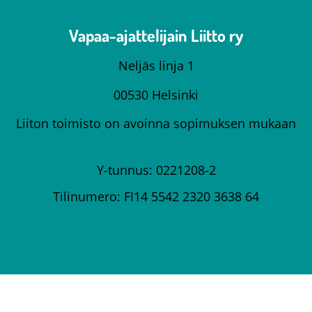
Vapaa-ajattelijain Liitto ry
Neljäs linja 1
00530 Helsinki
Liiton toimisto on avoinna sopimuksen mukaan
Y-tunnus: 0221208-2
Tilinumero: FI14 5542 2320 3638 64