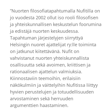
”Nuorten filosofiatapahtumalla Nufitilla on
jo vuodesta 2002 ollut iso rooli filosofisen
ja yhteiskunnallisen keskustelun foorumina
ja edistäjä nuorten keskuudessa.
Tapahtuman järjestelyjen siirryttyä
Helsingin nuoret ajattelijat ry:lle toiminta
on jatkunut kiitettävänä. Nufit on
vahvistanut nuorten yhteiskunnallista
osallisuutta sekä avoimen, kriittisen ja
rationaalisen ajattelun valmiuksia.
Kiinnostaviin teemoihin, erilaisiin
näkökulmiin ja väittelyihin Nufitissa liittyy
hyvien perustelujen ja totuudellisuuden
arvostaminen sekä herruuden
argumenttien haastaminen.