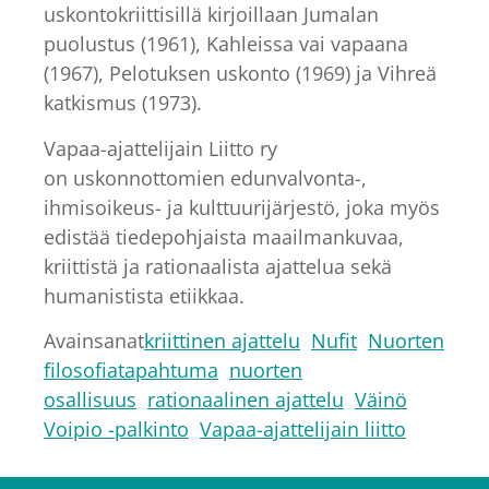
uskontokriittisillä kirjoillaan Jumalan
puolustus (1961), Kahleissa vai vapaana
(1967), Pelotuksen uskonto (1969) ja Vihreä
katkismus (1973).
Vapaa-ajattelijain Liitto ry
on uskonnottomien edunvalvonta-,
ihmisoikeus- ja kulttuurijärjestö, joka myös
edistää tiedepohjaista maailmankuvaa,
kriittistä ja rationaalista ajattelua sekä
humanistista etiikkaa.
Avainsanat
kriittinen ajattelu
Nufit
Nuorten
filosofiatapahtuma
nuorten
osallisuus
rationaalinen ajattelu
Väinö
Voipio -palkinto
Vapaa-ajattelijain liitto