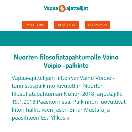
TAVOITTEEMME
LIITY JÄSENEKSI
KÄY KAUPASSA
Nuorten filosofiatapahtumalle Väinö
Voipio -palkinto
Vapaa-ajattelijain liitto ry:n Väinö Voipio -
tunnistuspalkinto luvutettiin Nuorten
filosofiatapahtuman Nufitin 2018 järjestäjille
19.1.2018 Paasitornissa. Palkinnon luovuttivat
liiton hallituksen jäsen Binar Mustafa ja
pääsihteeri Esa Ylikoski