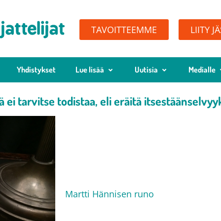
TAVOITTEEMME
LIITY J
Yhdistykset
Lue lisää
Uutisia
Medialle
ä ei tarvitse todistaa, eli eräitä itsestäänselvyy
Martti Hännisen runo