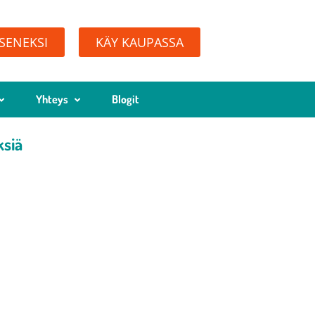
ÄSENEKSI
KÄY KAUPASSA
Yhteys
Blogit
ksiä