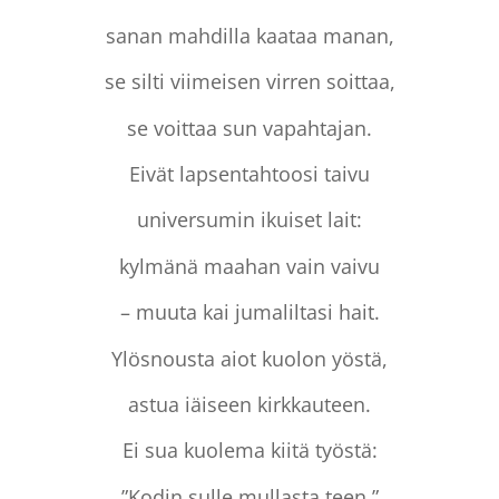
sanan mahdilla kaataa manan,
se silti viimeisen virren soittaa,
se voittaa sun vapahtajan.
Eivät lapsentahtoosi taivu
universumin ikuiset lait:
kylmänä maahan vain vaivu
– muuta kai jumaliltasi hait.
Ylösnousta aiot kuolon yöstä,
astua iäiseen kirkkauteen.
Ei sua kuolema kiitä työstä:
”Kodin sulle mullasta teen.”