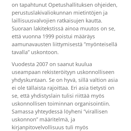
on tapahtunut Opetushallituksen ohjeiden,
perustuslakivaliokunnan mietintöjen ja
laillisuusvalvojien ratkaisujen kautta.
Suoraan lakitekstissä ainoa muutos on se,
että vuonna 1999 poistui määräys
aamunavausten liittymisestä ”myönteisellä
tavalla” uskontoon.
Vuodesta 2007 on saanut kuulua
useampaan rekisteröityyn uskonnolliseen
yhdyskuntaan. Se on hyvä, sillä valtion asia
ei ole tällaista rajoittaa. Eri asia tietysti on
se, että yhdistyslain tulisi riittää myös
uskonnollisen toiminnan organisointiin.
Samassa yhteydessä löyheni ”virallisen
uskonnon” määritelmä, ja
kirjanpitovelvollisuus tuli myös