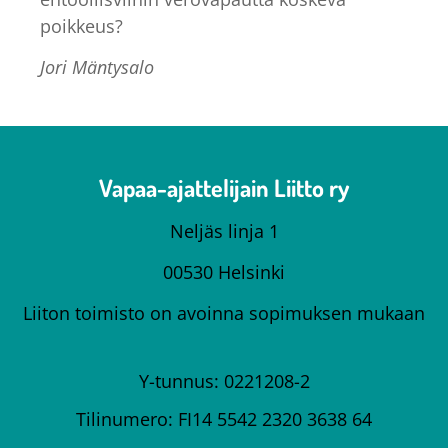
poikkeus?
Jori Mäntysalo
Vapaa-ajattelijain Liitto ry
Neljäs linja 1
00530 Helsinki
Liiton toimisto on avoinna sopimuksen mukaan
Y-tunnus: 0221208-2
Tilinumero: FI14 5542 2320 3638 64