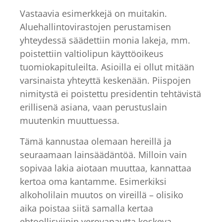
Vastaavia esimerkkejä on muitakin.
Aluehallintovirastojen perustamisen
yhteydessä säädettiin monia lakeja, mm.
poistettiin valtiolipun käyttöoikeus
tuomiokapituleilta. Asioilla ei ollut mitään
varsinaista yhteyttä keskenään. Piispojen
nimitystä ei poistettu presidentin tehtävistä
erillisenä asiana, vaan perustuslain
muutenkin muuttuessa.
Tämä kannustaa olemaan hereillä ja
seuraamaan lainsäädäntöä. Milloin vain
sopivaa lakia aiotaan muuttaa, kannattaa
kertoa oma kantamme. Esimerkiksi
alkoholilain muutos on vireillä – olisiko
aika poistaa siitä samalla kertaa
ehtoollisviinin verovapautta koskeva