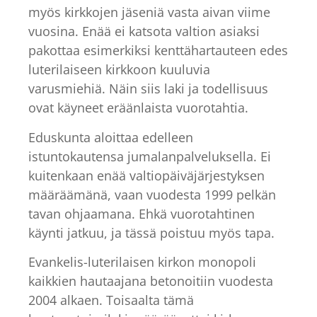
myös kirkkojen jäseniä vasta aivan viime
vuosina. Enää ei katsota valtion asiaksi
pakottaa esimerkiksi kenttähartauteen edes
luterilaiseen kirkkoon kuuluvia
varusmiehiä. Näin siis laki ja todellisuus
ovat käyneet eräänlaista vuorotahtia.
Eduskunta aloittaa edelleen
istuntokautensa jumalanpalveluksella. Ei
kuitenkaan enää valtiopäiväjärjestyksen
määräämänä, vaan vuodesta 1999 pelkän
tavan ohjaamana. Ehkä vuorotahtinen
käynti jatkuu, ja tässä poistuu myös tapa.
Evankelis-luterilaisen kirkon monopoli
kaikkien hautaajana betonoitiin vuodesta
2004 alkaen. Toisaalta tämä