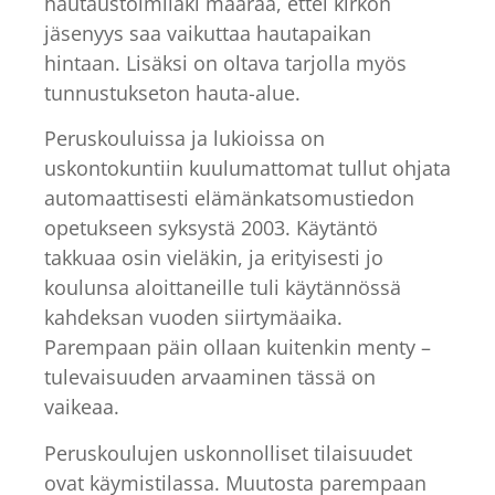
hautaustoimilaki määrää, ettei kirkon
jäsenyys saa vaikuttaa hautapaikan
hintaan. Lisäksi on oltava tarjolla myös
tunnustukseton hauta-alue.
Peruskouluissa ja lukioissa on
uskontokuntiin kuulumattomat tullut ohjata
automaattisesti elämänkatsomustiedon
opetukseen syksystä 2003. Käytäntö
takkuaa osin vieläkin, ja erityisesti jo
koulunsa aloittaneille tuli käytännössä
kahdeksan vuoden siirtymäaika.
Parempaan päin ollaan kuitenkin menty –
tulevaisuuden arvaaminen tässä on
vaikeaa.
Peruskoulujen uskonnolliset tilaisuudet
ovat käymistilassa. Muutosta parempaan