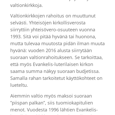
valtionkirkkoja.
Valtionkirkkojen rahoitus on muuttunut
selvästi. Yhteisöjen kirkollisverosta
siirryttiin yhteisövero-osuuteen vuonna
1993. Sitä voi pitää hyvänä tai huonona,
mutta tulevaa muutosta pidän ilman muuta
hyvänä: vuoden 2016 alusta siirrytään
suoraan valtionrahoitukseen. Se tarkoittaa,
että myös Evankelis-luterilaisen kirkon
saama summa näkyy suoraan budjetissa.
Samalla rahan tarkoitetut käyttökohteet on
lueteltu.
Aiemmin valtio myös maksoi suoraan
”piispan palkan”, siis tuomiokapitulien
menot. Vuodesta 1996 lähtien Evankelis-