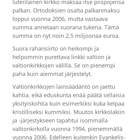
luterilainen kirkko maksaa itse piispojensa
palkan. Ortodoksien osalta palkanmaksu
loppui vuonna 2006, mutta vastaava
summa annetaan suorana tukena. Tämä
summa on nyt noin 2,5 miljoonaa euroa.
Suora rahansiirto on heikompi ja
helpommin purettava linkki valtion ja
valtionkirkkojen välillä. Se on pienempi
paha kuin aiemmat järjestelyt.
Valtionkirkkojen lainsäädäntö on jaettu
kahtia, eikä eduskunta enää päätä sellaisia
yksityiskohtia kuin esimerkiksi kuka kelpaa
kristilliseksi kummiksi. Muutos kirkkolakiin
ja -järjestykseen tapahtui isommalla
valtionkirkolla vuonna 1994, pienemmällä
vuonna 2006. Edelleen kuitenkin Evankelis-