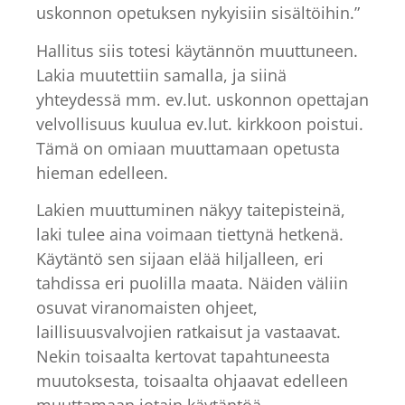
uskonnon opetuksen nykyisiin sisältöihin.”
Hallitus siis totesi käytännön muuttuneen.
Lakia muutettiin samalla, ja siinä
yhteydessä mm. ev.lut. uskonnon opettajan
velvollisuus kuulua ev.lut. kirkkoon poistui.
Tämä on omiaan muuttamaan opetusta
hieman edelleen.
Lakien muuttuminen näkyy taitepisteinä,
laki tulee aina voimaan tiettynä hetkenä.
Käytäntö sen sijaan elää hiljalleen, eri
tahdissa eri puolilla maata. Näiden väliin
osuvat viranomaisten ohjeet,
laillisuusvalvojien ratkaisut ja vastaavat.
Nekin toisaalta kertovat tapahtuneesta
muutoksesta, toisaalta ohjaavat edelleen