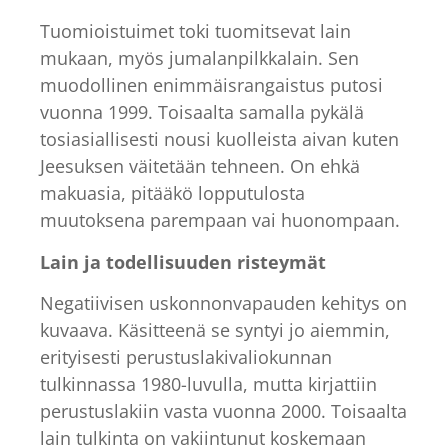
Tuomioistuimet toki tuomitsevat lain
mukaan, myös jumalanpilkkalain. Sen
muodollinen enimmäisrangaistus putosi
vuonna 1999. Toisaalta samalla pykälä
tosiasiallisesti nousi kuolleista aivan kuten
Jeesuksen väitetään tehneen. On ehkä
makuasia, pitääkö lopputulosta
muutoksena parempaan vai huonompaan.
Lain ja todellisuuden risteymät
Negatiivisen uskonnonvapauden kehitys on
kuvaava. Käsitteenä se syntyi jo aiemmin,
erityisesti perustuslakivaliokunnan
tulkinnassa 1980-luvulla, mutta kirjattiin
perustuslakiin vasta vuonna 2000. Toisaalta
lain tulkinta on vakiintunut koskemaan