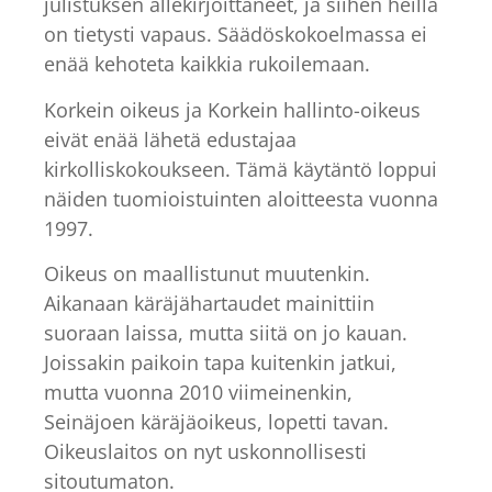
julistuksen allekirjoittaneet, ja siihen heillä
on tietysti vapaus. Säädöskokoelmassa ei
enää kehoteta kaikkia rukoilemaan.
Korkein oikeus ja Korkein hallinto-oikeus
eivät enää lähetä edustajaa
kirkolliskokoukseen. Tämä käytäntö loppui
näiden tuomioistuinten aloitteesta vuonna
1997.
Oikeus on maallistunut muutenkin.
Aikanaan käräjähartaudet mainittiin
suoraan laissa, mutta siitä on jo kauan.
Joissakin paikoin tapa kuitenkin jatkui,
mutta vuonna 2010 viimeinenkin,
Seinäjoen käräjäoikeus, lopetti tavan.
Oikeuslaitos on nyt uskonnollisesti
sitoutumaton.