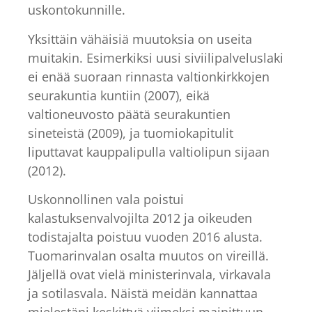
uskontokunnille.
Yksittäin vähäisiä muutoksia on useita
muitakin. Esimerkiksi uusi siviilipalveluslaki
ei enää suoraan rinnasta valtionkirkkojen
seurakuntia kuntiin (2007), eikä
valtioneuvosto päätä seurakuntien
sineteistä (2009), ja tuomiokapitulit
liputtavat kauppalipulla valtiolipun sijaan
(2012).
Uskonnollinen vala poistui
kalastuksenvalvojilta 2012 ja oikeuden
todistajalta poistuu vuoden 2016 alusta.
Tuomarinvalan osalta muutos on vireillä.
Jäljellä ovat vielä ministerinvala, virkavala
ja sotilasvala. Näistä meidän kannattaa
mielestäni keskittyä viimeksi mainittuun.