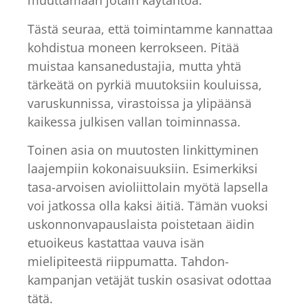
muuttamaan jotain käytäntöä.
Tästä seuraa, että toimintamme kannattaa
kohdistua moneen kerrokseen. Pitää
muistaa kansanedustajia, mutta yhtä
tärkeätä on pyrkiä muutoksiin kouluissa,
varuskunnissa, virastoissa ja ylipäänsä
kaikessa julkisen vallan toiminnassa.
Toinen asia on muutosten linkittyminen
laajempiin kokonaisuuksiin. Esimerkiksi
tasa-arvoisen avioliittolain myötä lapsella
voi jatkossa olla kaksi äitiä. Tämän vuoksi
uskonnonvapauslaista poistetaan äidin
etuoikeus kastattaa vauva isän
mielipiteestä riippumatta. Tahdon-
kampanjan vetäjät tuskin osasivat odottaa
tätä.