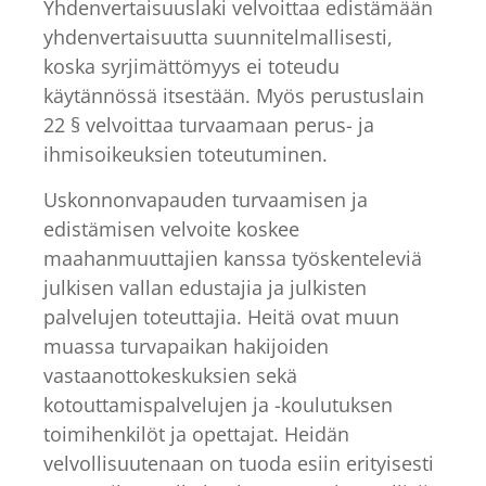
Yhdenvertaisuuslaki velvoittaa edistämään
yhdenvertaisuutta suunnitelmallisesti,
koska syrjimättömyys ei toteudu
käytännössä itsestään. Myös perustuslain
22 § velvoittaa turvaamaan perus- ja
ihmisoikeuksien toteutuminen.
Uskonnonvapauden turvaamisen ja
edistämisen velvoite koskee
maahanmuuttajien kanssa työskenteleviä
julkisen vallan edustajia ja julkisten
palvelujen toteuttajia. Heitä ovat muun
muassa turvapaikan hakijoiden
vastaanottokeskuksien sekä
kotouttamispalvelujen ja -koulutuksen
toimihenkilöt ja opettajat. Heidän
velvollisuutenaan on tuoda esiin erityisesti