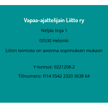
Vapaa-ajattelijain Liitto ry
Neljäs linja 1
00530 Helsinki
Liiton toimisto on avoinna sopimuksen mukaan
Y-tunnus: 0221208-2
Tilinumero: FI14 5542 2320 3638 64