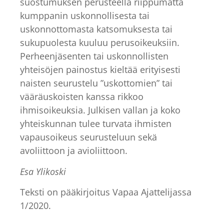
suostumuksen perusteella riippumatta
kumppanin uskonnollisesta tai
uskonnottomasta katsomuksesta tai
sukupuolesta kuuluu perusoikeuksiin.
Perheenjäsenten tai uskonnollisten
yhteisöjen painostus kieltää erityisesti
naisten seurustelu ”uskottomien” tai
vääräuskoisten kanssa rikkoo
ihmisoikeuksia. Julkisen vallan ja koko
yhteiskunnan tulee turvata ihmisten
vapausoikeus seurusteluun sekä
avoliittoon ja avioliittoon.
Esa Ylikoski
Teksti on pääkirjoitus Vapaa Ajattelijassa
1/2020.