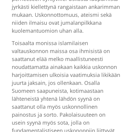
jyrkästi kiellettynä rangaistaan ankarimman
mukaan. Uskonnottomuus, ateismi sekä
niiden ilmaisu ovat jumalanpilkkana
kuolemantuomion uhan alla.
Toisaalta monissa islamilaisen
valtauskonnon maissa osa ihmisistä on
saattanut elää melko maallistuneesti
noudattamatta ainakaan kaikkia uskonnon
harjoittamisen ulkoisia vaatimuksia likikään
juurta jaksain, jos ollenkaan. Osalla
Suomeen saapuneista, kotimaastaan
lähteneistä yhtenä lähdön syynä on
saattanut olla myös uskonnollinen
painostus ja sorto. Pakolaisuuteen on
usein syynä myös sota, jolla on
fundamentalistiseen uskonoppiin liittyvät