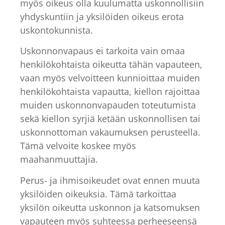
myös oikeus olla kuulumatta uskonnollisiin
yhdyskuntiin ja yksilöiden oikeus erota
uskontokunnista.
Uskonnonvapaus ei tarkoita vain omaa
henkilökohtaista oikeutta tähän vapauteen,
vaan myös velvoitteen kunnioittaa muiden
henkilökohtaista vapautta, kiellon rajoittaa
muiden uskonnonvapauden toteutumista
sekä kiellon syrjiä ketään uskonnollisen tai
uskonnottoman vakaumuksen perusteella.
Tämä velvoite koskee myös
maahanmuuttajia.
Perus- ja ihmisoikeudet ovat ennen muuta
yksilöiden oikeuksia. Tämä tarkoittaa
yksilön oikeutta uskonnon ja katsomuksen
vapauteen myös suhteessa perheeseensä