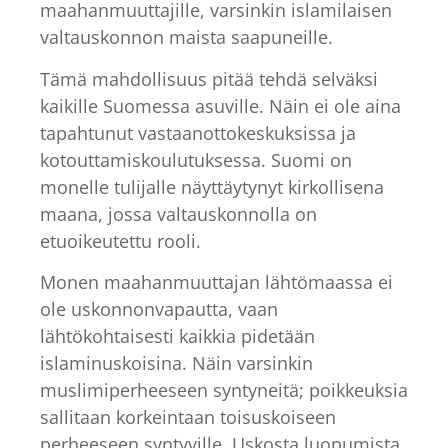
maahanmuuttajille, varsinkin islamilaisen
valtauskonnon maista saapuneille.
Tämä mahdollisuus pitää tehdä selväksi
kaikille Suomessa asuville. Näin ei ole aina
tapahtunut vastaanottokeskuksissa ja
kotouttamiskoulutuksessa. Suomi on
monelle tulijalle näyttäytynyt kirkollisena
maana, jossa valtauskonnolla on
etuoikeutettu rooli.
Monen maahanmuuttajan lähtömaassa ei
ole uskonnonvapautta, vaan
lähtökohtaisesti kaikkia pidetään
islaminuskoisina. Näin varsinkin
muslimiperheeseen syntyneitä; poikkeuksia
sallitaan korkeintaan toisuskoiseen
perheeseen syntyville. Uskosta luopumista