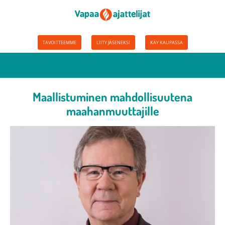
TAVOITTEEMME
LIITY JÄSENEKSI
KÄY KAUPASSA
Maallistuminen mahdollisuutena
maahanmuuttajille