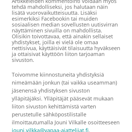
Artikkeleiden kommentointi voidaan myös
tehdä mahdolliseksi, jos halutaan näin
lisätä vuorovaikutteisuutta. Lisäksi
esimerkiksi Facebookin tai muiden
sosiaalisen median sovellusten uutisvirran
näyttäminen sivuilla on mahdollista.
Olisikin toivottavaa, että ainakin sellaiset
yhdistykset, joilla ei vielä ole omaa
nettisivua, käyttäisivät tilaisuutta hyväkseen
ja ottaisivat käyttöön liiton tarjoaman
sivuston.
Toivomme kiinnostuneita yhdistyksiä
nimeämään jonkun (tai vaikka useamman)
jäsenensä yhdistyksen sivuston
ylläpitäjäksi. Ylläpitäjät pääsevät mukaan
liiton sivuston kehittämistä varten
perustetulle sähköpostilistalle
ilmoittautumalla Jouni Vilkalle osoitteeseen
jouni.vilkka@vapaa-ajattelijat.fi
.