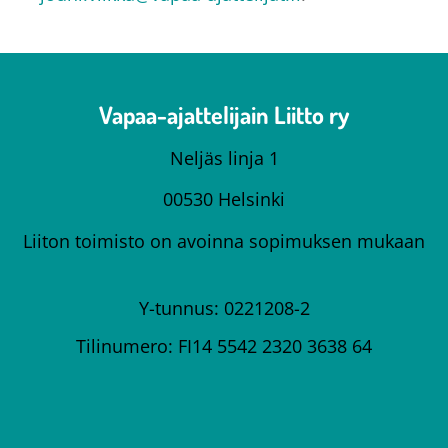
Vapaa-ajattelijain Liitto ry
Neljäs linja 1
00530 Helsinki
Liiton toimisto on avoinna sopimuksen mukaan
Y-tunnus: 0221208-2
Tilinumero: FI14 5542 2320 3638 64