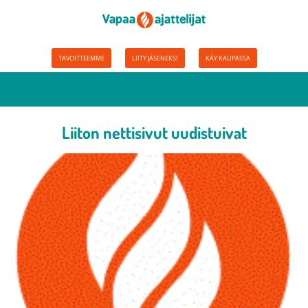
TAVOITTEEMME
LIITY JÄSENEKSI
KÄY KAUPASSA
Liiton nettisivut uudistuivat