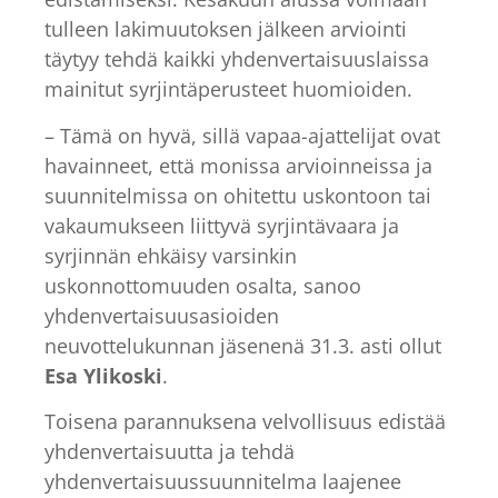
tulleen lakimuutoksen jälkeen arviointi
täytyy tehdä kaikki yhdenvertaisuuslaissa
mainitut syrjintäperusteet huomioiden.
– Tämä on hyvä, sillä vapaa-ajattelijat ovat
havainneet, että monissa arvioinneissa ja
suunnitelmissa on ohitettu uskontoon tai
vakaumukseen liittyvä syrjintävaara ja
syrjinnän ehkäisy varsinkin
uskonnottomuuden osalta, sanoo
yhdenvertaisuusasioiden
neuvottelukunnan jäsenenä 31.3. asti ollut
Esa Ylikoski
.
Toisena parannuksena velvollisuus edistää
yhdenvertaisuutta ja tehdä
yhdenvertaisuussuunnitelma laajenee