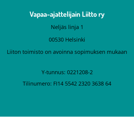
Vapaa-ajattelijain Liitto ry
Neljäs linja 1
00530 Helsinki
Liiton toimisto on avoinna sopimuksen mukaan
Y-tunnus: 0221208-2
Tilinumero: FI14 5542 2320 3638 64