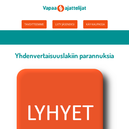
TAVOITTEEMME
LIITY JÄSENEKSI
KÄY KAUPASSA
Yhdenvertaisuuslakiin parannuksia