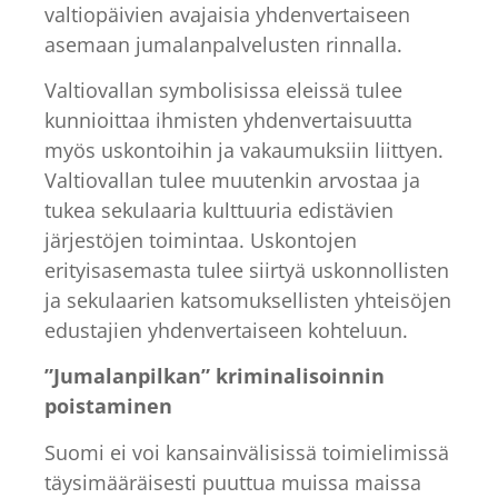
valtiopäivien avajaisia yhdenvertaiseen
asemaan jumalanpalvelusten rinnalla.
Valtiovallan symbolisissa eleissä tulee
kunnioittaa ihmisten yhdenvertaisuutta
myös uskontoihin ja vakaumuksiin liittyen.
Valtiovallan tulee muutenkin arvostaa ja
tukea sekulaaria kulttuuria edistävien
järjestöjen toimintaa. Uskontojen
erityisasemasta tulee siirtyä uskonnollisten
ja sekulaarien katsomuksellisten yhteisöjen
edustajien yhdenvertaiseen kohteluun.
”Jumalanpilkan” kriminalisoinnin
poistaminen
Suomi ei voi kansainvälisissä toimielimissä
täysimääräisesti puuttua muissa maissa