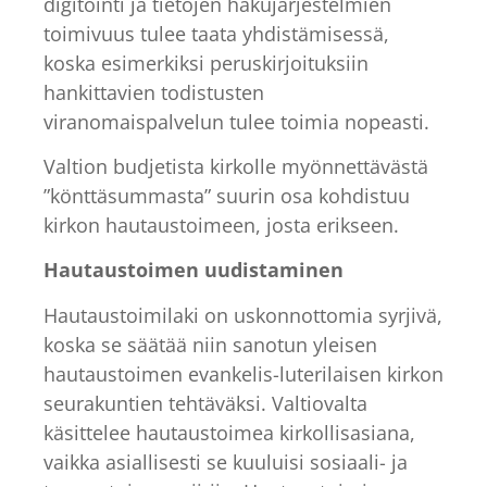
digitointi ja tietojen hakujärjestelmien
toimivuus tulee taata yhdistämisessä,
koska esimerkiksi peruskirjoituksiin
hankittavien todistusten
viranomaispalvelun tulee toimia nopeasti.
Valtion budjetista kirkolle myönnettävästä
”könttäsummasta” suurin osa kohdistuu
kirkon hautaustoimeen, josta erikseen.
Hautaustoimen uudistaminen
Hautaustoimilaki on uskonnottomia syrjivä,
koska se säätää niin sanotun yleisen
hautaustoimen evankelis-luterilaisen kirkon
seurakuntien tehtäväksi. Valtiovalta
käsittelee hautaustoimea kirkollisasiana,
vaikka asiallisesti se kuuluisi sosiaali- ja