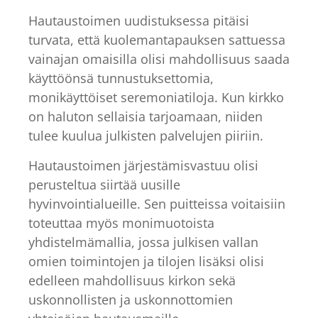
Hautaustoimen uudistuksessa pitäisi
turvata, että kuolemantapauksen sattuessa
vainajan omaisilla olisi mahdollisuus saada
käyttöönsä tunnustuksettomia,
monikäyttöiset seremoniatiloja. Kun kirkko
on haluton sellaisia tarjoamaan, niiden
tulee kuulua julkisten palvelujen piiriin.
Hautaustoimen järjestämisvastuu olisi
perusteltua siirtää uusille
hyvinvointialueille. Sen puitteissa voitaisiin
toteuttaa myös monimuotoista
yhdistelmämallia, jossa julkisen vallan
omien toimintojen ja tilojen lisäksi olisi
edelleen mahdollisuus kirkon sekä
uskonnollisten ja uskonnottomien