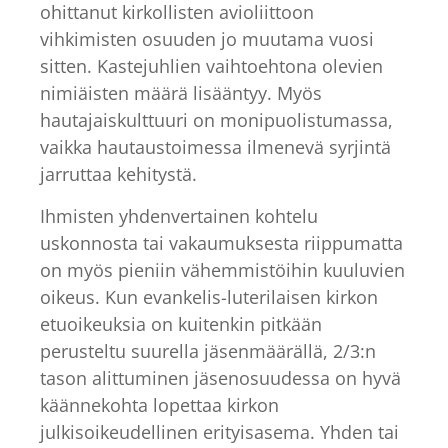
ohittanut kirkollisten avioliittoon
vihkimisten osuuden jo muutama vuosi
sitten. Kastejuhlien vaihtoehtona olevien
nimiäisten määrä lisääntyy. Myös
hautajaiskulttuuri on monipuolistumassa,
vaikka hautaustoimessa ilmenevä syrjintä
jarruttaa kehitystä.
Ihmisten yhdenvertainen kohtelu
uskonnosta tai vakaumuksesta riippumatta
on myös pieniin vähemmistöihin kuuluvien
oikeus. Kun evankelis-luterilaisen kirkon
etuoikeuksia on kuitenkin pitkään
perusteltu suurella jäsenmäärällä, 2/3:n
tason alittuminen jäsenosuudessa on hyvä
käännekohta lopettaa kirkon
julkisoikeudellinen erityisasema. Yhden tai