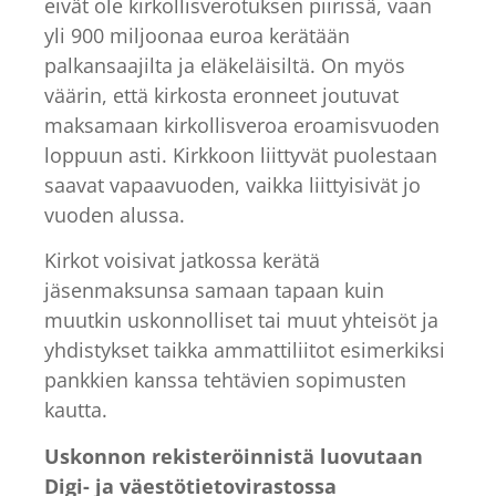
eivät ole kirkollisverotuksen piirissä, vaan
yli 900 miljoonaa euroa kerätään
palkansaajilta ja eläkeläisiltä. On myös
väärin, että kirkosta eronneet joutuvat
maksamaan kirkollisveroa eroamisvuoden
loppuun asti. Kirkkoon liittyvät puolestaan
saavat vapaavuoden, vaikka liittyisivät jo
vuoden alussa.
Kirkot voisivat jatkossa kerätä
jäsenmaksunsa samaan tapaan kuin
muutkin uskonnolliset tai muut yhteisöt ja
yhdistykset taikka ammattiliitot esimerkiksi
pankkien kanssa tehtävien sopimusten
kautta.
Uskonnon rekisteröinnistä luovutaan
Digi- ja väestötietovirastossa