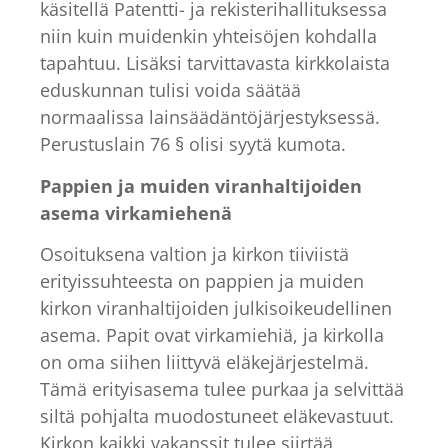
käsitellä Patentti- ja rekisterihallituksessa
niin kuin muidenkin yhteisöjen kohdalla
tapahtuu. Lisäksi tarvittavasta kirkkolaista
eduskunnan tulisi voida säätää
normaalissa lainsäädäntöjärjestyksessä.
Perustuslain 76 § olisi syytä kumota.
Pappien ja muiden viranhaltijoiden
asema virkamiehenä
Osoituksena valtion ja kirkon tiiviistä
erityissuhteesta on pappien ja muiden
kirkon viranhaltijoiden julkisoikeudellinen
asema. Papit ovat virkamiehiä, ja kirkolla
on oma siihen liittyvä eläkejärjestelmä.
Tämä erityisasema tulee purkaa ja selvittää
siltä pohjalta muodostuneet eläkevastuut.
Kirkon kaikki vakanssit tulee siirtää