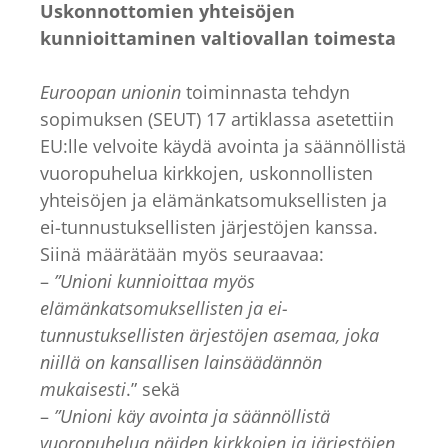
Uskonnottomien yhteisöjen
kunnioittaminen valtiovallan toimesta
Euroopan unionin
toiminnasta tehdyn
sopimuksen (SEUT) 17 artiklassa asetettiin
EU:lle velvoite käydä avointa ja säännöllistä
vuoropuhelua kirkkojen, uskonnollisten
yhteisöjen ja elämänkatsomuksellisten ja
ei-tunnustuksellisten järjestöjen kanssa.
Siinä määrätään myös seuraavaa:
–
”Unioni kunnioittaa myös
elämänkatsomuksellisten ja ei-
tunnustuksellisten ärjestöjen asemaa, joka
niillä on kansallisen lainsäädännön
mukaisesti
.” sekä
–
”Unioni käy avointa ja säännöllistä
vuoropuhelua näiden kirkkojen ja järjestöjen