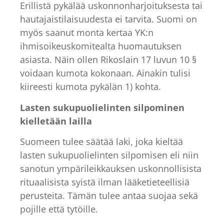
Erillistä pykälää uskonnonharjoituksesta tai
hautajaistilaisuudesta ei tarvita. Suomi on
myös saanut monta kertaa YK:n
ihmisoikeuskomitealta huomautuksen
asiasta. Näin ollen Rikoslain 17 luvun 10 §
voidaan kumota kokonaan. Ainakin tulisi
kiireesti kumota pykälän 1) kohta.
Lasten sukupuolielinten silpominen
kielletään lailla
Suomeen tulee säätää laki, joka kieltää
lasten sukupuolielinten silpomisen eli niin
sanotun ympärileikkauksen uskonnollisista
rituaalisista syistä ilman lääketieteellisiä
perusteita. Tämän tulee antaa suojaa sekä
pojille että tytöille.