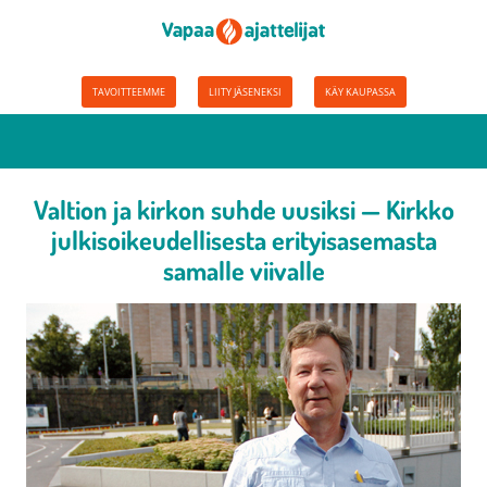
TAVOITTEEMME
LIITY JÄSENEKSI
KÄY KAUPASSA
Valtion ja kirkon suhde uusiksi — Kirkko
julkisoikeudellisesta erityisasemasta
samalle viivalle