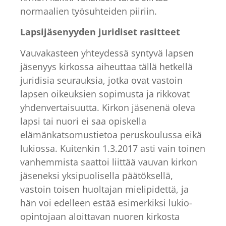
normaalien työsuhteiden piiriin.
Lapsijäsenyyden juridiset rasitteet
Vauvakasteen yhteydessä syntyvä lapsen
jäsenyys kirkossa aiheuttaa tällä hetkellä
juridisia seurauksia, jotka ovat vastoin
lapsen oikeuksien sopimusta ja rikkovat
yhdenvertaisuutta. Kirkon jäsenenä oleva
lapsi tai nuori ei saa opiskella
elämänkatsomustietoa peruskoulussa eikä
lukiossa. Kuitenkin 1.3.2017 asti vain toinen
vanhemmista saattoi liittää vauvan kirkon
jäseneksi yksipuolisella päätöksellä,
vastoin toisen huoltajan mielipidettä, ja
hän voi edelleen estää esimerkiksi lukio-
opintojaan aloittavan nuoren kirkosta