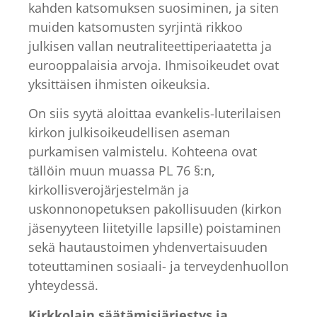
kahden katsomuksen suosiminen, ja siten
muiden katsomusten syrjintä rikkoo
julkisen vallan neutraliteettiperiaatetta ja
eurooppalaisia arvoja. Ihmisoikeudet ovat
yksittäisen ihmisten oikeuksia.
On siis syytä aloittaa evankelis-luterilaisen
kirkon julkisoikeudellisen aseman
purkamisen valmistelu. Kohteena ovat
tällöin muun muassa PL 76 §:n,
kirkollisverojärjestelmän ja
uskonnonopetuksen pakollisuuden (kirkon
jäsenyyteen liitetyille lapsille) poistaminen
sekä hautaustoimen yhdenvertaisuuden
toteuttaminen sosiaali- ja terveydenhuollon
yhteydessä.
Kirkkolain säätämisjärjestys ja