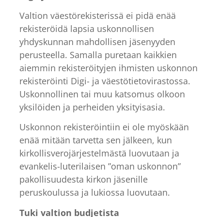
Valtion väestörekisterissä ei pidä enää
rekisteröidä lapsia uskonnollisen
yhdyskunnan mahdollisen jäsenyyden
perusteella. Samalla puretaan kaikkien
aiemmin rekisteröityjen ihmisten uskonnon
rekisteröinti Digi- ja väestötietovirastossa.
Uskonnollinen tai muu katsomus olkoon
yksilöiden ja perheiden yksityisasia.
Uskonnon rekisteröintiin ei ole myöskään
enää mitään tarvetta sen jälkeen, kun
kirkollisverojärjestelmästä luovutaan ja
evankelis-luterilaisen ”oman uskonnon”
pakollisuudesta kirkon jäsenille
peruskoulussa ja lukiossa luovutaan.
Tuki valtion budjetista