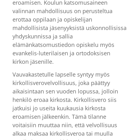
eroamisen. Koulun katsomusaineen
valinnan mahdollisuus on perusteltua
erottaa oppilaan ja opiskelijan
mahdollisista jäsenyyksistä uskonnollisissa
yhdyskunnissa ja sallia
elämänkatsomustiedon opiskelu myös
evankelis-luterilaisen ja ortodoksisen
kirkon jäsenille.
Vauvakastetulle lapselle syntyy myös
kirkollisverovelvollisuus, joka päättyy
aikaisintaan sen vuoden lopussa, jolloin
henkilö eroaa kirkosta. Kirkollisvero siis
jatkuisi jo useita kuukausia kirkosta
eroamisen jälkeenkin. Tämä tilanne
voitaisiin muuttaa niin, että velvollisuus
alkaa maksaa kirkollisveroa tai muulla