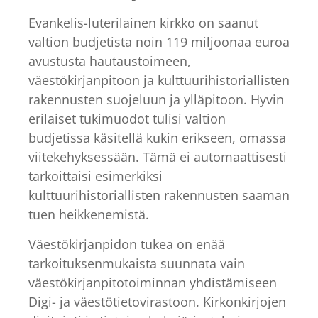
Evankelis-luterilainen kirkko on saanut
valtion budjetista noin 119 miljoonaa euroa
avustusta hautaustoimeen,
väestökirjanpitoon ja kulttuurihistoriallisten
rakennusten suojeluun ja ylläpitoon. Hyvin
erilaiset tukimuodot tulisi valtion
budjetissa käsitellä kukin erikseen, omassa
viitekehyksessään. Tämä ei automaattisesti
tarkoittaisi esimerkiksi
kulttuurihistoriallisten rakennusten saaman
tuen heikkenemistä.
Väestökirjanpidon tukea on enää
tarkoituksenmukaista suunnata vain
väestökirjanpitotoiminnan yhdistämiseen
Digi- ja väestötietovirastoon. Kirkonkirjojen