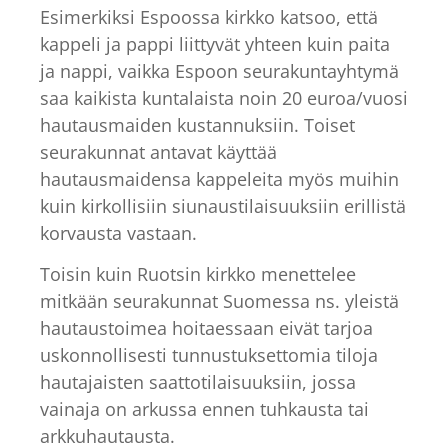
Esimerkiksi Espoossa kirkko katsoo, että
kappeli ja pappi liittyvät yhteen kuin paita
ja nappi, vaikka Espoon seurakuntayhtymä
saa kaikista kuntalaista noin 20 euroa/vuosi
hautausmaiden kustannuksiin. Toiset
seurakunnat antavat käyttää
hautausmaidensa kappeleita myös muihin
kuin kirkollisiin siunaustilaisuuksiin erillistä
korvausta vastaan.
Toisin kuin Ruotsin kirkko menettelee
mitkään seurakunnat Suomessa ns. yleistä
hautaustoimea hoitaessaan eivät tarjoa
uskonnollisesti tunnustuksettomia tiloja
hautajaisten saattotilaisuuksiin, jossa
vainaja on arkussa ennen tuhkausta tai
arkkuhautausta.