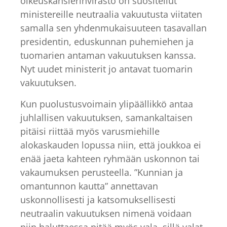
oikeuskanslerinvirasto on suositellut
ministereille neutraalia vakuutusta viitaten
samalla sen yhdenmukaisuuteen tasavallan
presidentin, eduskunnan puhemiehen ja
tuomarien antaman vakuutuksen kanssa.
Nyt uudet ministerit jo antavat tuomarin
vakuutuksen.
Kun puolustusvoimain ylipäällikkö antaa
juhlallisen vakuutuksen, samankaltaisen
pitäisi riittää myös varusmiehille
alokaskauden lopussa niin, että joukkoa ei
enää jaeta kahteen ryhmään uskonnon tai
vakaumuksen perusteella. ”Kunnian ja
omantunnon kautta” annettavan
uskonnollisesti ja katsomuksellisesti
neutraalin vakuutuksen nimenä voidaan
niin haluttaessa pitää myös vala, sillä valat