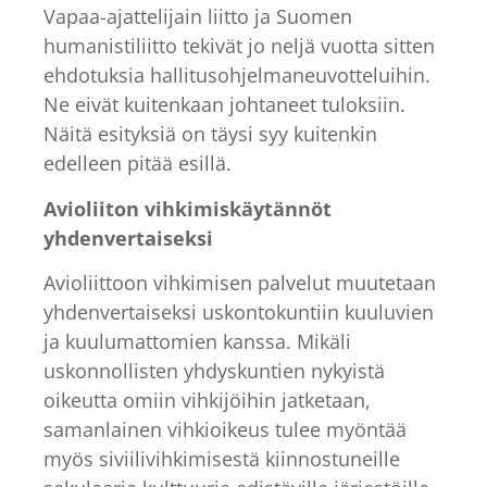
Vapaa-ajattelijain liitto ja Suomen
humanistiliitto tekivät jo neljä vuotta sitten
ehdotuksia hallitusohjelmaneuvotteluihin.
Ne eivät kuitenkaan johtaneet tuloksiin.
Näitä esityksiä on täysi syy kuitenkin
edelleen pitää esillä.
Avioliiton vihkimiskäytännöt
yhdenvertaiseksi
Avioliittoon vihkimisen palvelut muutetaan
yhdenvertaiseksi uskontokuntiin kuuluvien
ja kuulumattomien kanssa. Mikäli
uskonnollisten yhdyskuntien nykyistä
oikeutta omiin vihkijöihin jatketaan,
samanlainen vihkioikeus tulee myöntää
myös siviilivihkimisestä kiinnostuneille