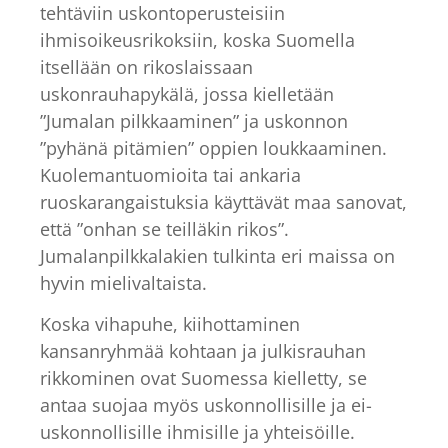
tehtäviin uskontoperusteisiin
ihmisoikeusrikoksiin, koska Suomella
itsellään on rikoslaissaan
uskonrauhapykälä, jossa kielletään
”Jumalan pilkkaaminen” ja uskonnon
”pyhänä pitämien” oppien loukkaaminen.
Kuolemantuomioita tai ankaria
ruoskarangaistuksia käyttävät maa sanovat,
että ”onhan se teilläkin rikos”.
Jumalanpilkkalakien tulkinta eri maissa on
hyvin mielivaltaista.
Koska vihapuhe, kiihottaminen
kansanryhmää kohtaan ja julkisrauhan
rikkominen ovat Suomessa kielletty, se
antaa suojaa myös uskonnollisille ja ei-
uskonnollisille ihmisille ja yhteisöille.