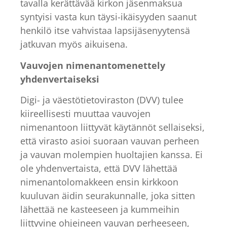
tavalla kerättävää kirkon jäsenmaksua
syntyisi vasta kun täysi-ikäisyyden saanut
henkilö itse vahvistaa lapsijäsenyytensä
jatkuvan myös aikuisena.
Vauvojen nimenantomenettely
yhdenvertaiseksi
Digi- ja väestötietoviraston (DVV) tulee
kiireellisesti muuttaa vauvojen
nimenantoon liittyvät käytännöt sellaiseksi,
että virasto asioi suoraan vauvan perheen
ja vauvan molempien huoltajien kanssa. Ei
ole yhdenvertaista, että DVV lähettää
nimenantolomakkeen ensin kirkkoon
kuuluvan äidin seurakunnalle, joka sitten
lähettää ne kasteeseen ja kummeihin
liittyvine ohjeineen vauvan perheeseen,