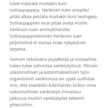
tulee määrätä muitakin kuin
sotilaspappeja. Henkisen tuen antajiksi
pitää alkaa pestata muitakin kuin teologeja.
Sotilaspappien virat pitää avata muille
henkisen tuen ammattilaisille.
Sotilaspappivetoinen henkisen tuen
järjestelmä ei vastaa enää nykypäivän
tarpeita.
Samoin sekulaaria psyykkistä ja sosiaalista
tukea tulee vahvistaa vankilatyössä. Yleisen
uskonnollisen ja katsomuksellisen työn
organisointi vankiloissa on syytä uudistaa
niin, että evankelis-luterilaisen kirkon oma
uskonnollinen vankilatyö rinnastuu
jatkossa muihin vankilatyötä tekeviin
yhteisöihin.