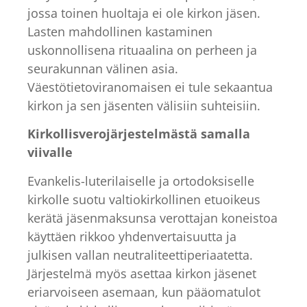
jossa toinen huoltaja ei ole kirkon jäsen.
Lasten mahdollinen kastaminen
uskonnollisena rituaalina on perheen ja
seurakunnan välinen asia.
Väestötietoviranomaisen ei tule sekaantua
kirkon ja sen jäsenten välisiin suhteisiin.
Kirkollisverojärjestelmästä samalla
viivalle
Evankelis-luterilaiselle ja ortodoksiselle
kirkolle suotu valtiokirkollinen etuoikeus
kerätä jäsenmaksunsa verottajan koneistoa
käyttäen rikkoo yhdenvertaisuutta ja
julkisen vallan neutraliteettiperiaatetta.
Järjestelmä myös asettaa kirkon jäsenet
eriarvoiseen asemaan, kun pääomatulot