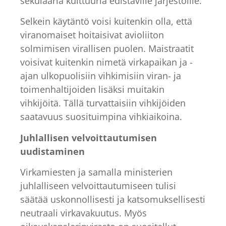
sekulaaria kulttuuria edistäville järjestöille.
Selkein käytäntö voisi kuitenkin olla, että
viranomaiset hoitaisivat avioliiton
solmimisen virallisen puolen. Maistraatit
voisivat kuitenkin nimetä virkapaikan ja -
ajan ulkopuolisiin vihkimisiin viran- ja
toimenhaltijoiden lisäksi muitakin
vihkijöitä. Tällä turvattaisiin vihkijöiden
saatavuus suosituimpina vihkiaikoina.
Juhlallisen velvoittautumisen
uudistaminen
Virkamiesten ja samalla ministerien
juhlalliseen velvoittautumiseen tulisi
säätää uskonnollisesti ja katsomuksellisesti
neutraali virkavakuutus. Myös