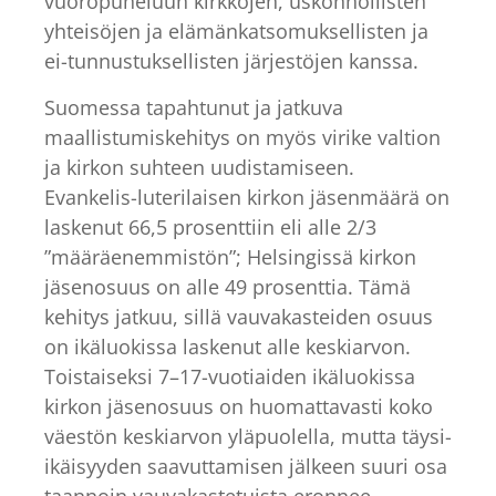
vuoropuheluun kirkkojen, uskonnollisten
yhteisöjen ja elämänkatsomuksellisten ja
ei-tunnustuksellisten järjestöjen kanssa.
Suomessa tapahtunut ja jatkuva
maallistumiskehitys on myös virike valtion
ja kirkon suhteen uudistamiseen.
Evankelis-luterilaisen kirkon jäsenmäärä on
laskenut 66,5 prosenttiin eli alle 2/3
”määräenemmistön”; Helsingissä kirkon
jäsenosuus on alle 49 prosenttia. Tämä
kehitys jatkuu, sillä vauvakasteiden osuus
on ikäluokissa laskenut alle keskiarvon.
Toistaiseksi 7–17-vuotiaiden ikäluokissa
kirkon jäsenosuus on huomattavasti koko
väestön keskiarvon yläpuolella, mutta täysi-
ikäisyyden saavuttamisen jälkeen suuri osa
taannoin vauvakastetuista eronnee