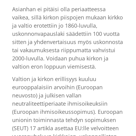
Asianhan ei pitäisi olla periaatteessa
vaikea, sillä kirkon piispojen mukaan kirkko
ja valtio erotettiin jo 1860-luvulla,
uskonnonvapauslaki säädettiin 100 vuotta
sitten ja yhdenvertaisuus myös uskonnosta
tai vakaumuksesta riippumatta vahvistui
2000-luvulla. Voidaan puhua kirkon ja
valtion eron loppuun viemisestä.
Valtion ja kirkon erillisyys kuuluu
eurooppalaisiin arvoihin (Euroopan
neuvosto) ja julkisen vallan
neutraliteettiperiaate ihmisoikeuksiin
(Euroopan ihmisoikeussopimus). Euroopan
unionin toiminnasta tehdyn sopimuksen
(SEUT) 17 artikla asettaa EU:lle velvoitteen