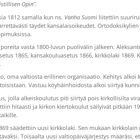
stillisen Opin”.
sia 1812 samalla kun ns.
Vanha Suomi
liitettiin suurir
ärrettävästi täydet kansalaisoikeudet. Ortodoksikylien 
opimuksissa.
poreita vasta 1800-luvun puolivälin jälkeen. Aleksante
setus 1865, kansakouluasetus 1866, kirkkolaki 1869. K
.
, oma valtiosta erillinen organisaatio. Kehitys alkoi k
n toisistaan. Vastuu köyhäinhoidosta alkoi siirtyä kunni
jolla alkeiskoulutus piti siirtyä pois kirkollisilta vi
ettiin hitaasti ja kirkon kiertokoulut säilyivät pitkään
aikille.
9 säädettiin uusi kirkkolaki. Sen mukaan kirkkolain 
väksi. Toisaalta uusi valtiopäiväjärjestys määräsi, että