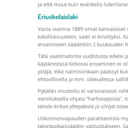
ja että muut kuin evankelis-luterilaise
Eriuskolaislaki
Vasta vuonna 1889 omat kansalaiset s
katolilaisuuteen, saati ei-kristityksi. 
eroamiseen säädettiin 2 kuukauden ha
Tätä vaatimatonta uudistusta edelsi pi
käytännössä kirkosta eroaminen ei ollu
pitäjä, eikä naimisiinkaan päässyt ku
ehtoollisella ja mm. oikeudessa sallit
Pykälän muotoilu ei varsinaisesti roh
varoituksella ohjata ”harhaoppista”, t
tämän kirkon yhteydestä ja siirtyä tois
Uskonnonvapauden parantamista myös v
talonpoikaissäädyn vastustukseen. Sa