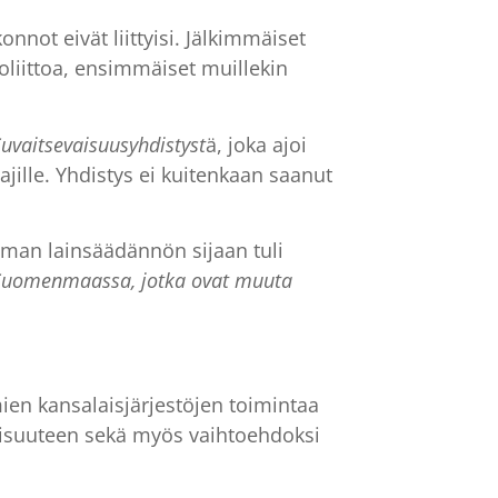
nnot eivät liittyisi. Jälkimmäiset
ioliittoa, ensimmäiset muillekin
vaitsevaisuusyhdistyst
ä, joka ajoi
jille. Yhdistys ei kuitenkaan saanut
mman lainsäädännön sijaan tuli
a Suomenmaassa, jotka ovat muuta
ien kansalaisjärjestöjen toimintaa
etoisuuteen sekä myös vaihtoehdoksi