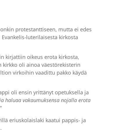
onkin protestanttiseen, mutta ei edes
. Evankelis-luterilaisesta kirkosta
 kirjattiin oikeus erota kirkosta,
 kirkko oli ainoa väestörekisterin
ltion virkoihin vaadittu pakko käydä
pi oli ensin yrittänyt opetuksella ja
 ja haluaa vakaumuksensa nojalla erota
.”
ä eriuskolaislaki kaatui pappis- ja
.