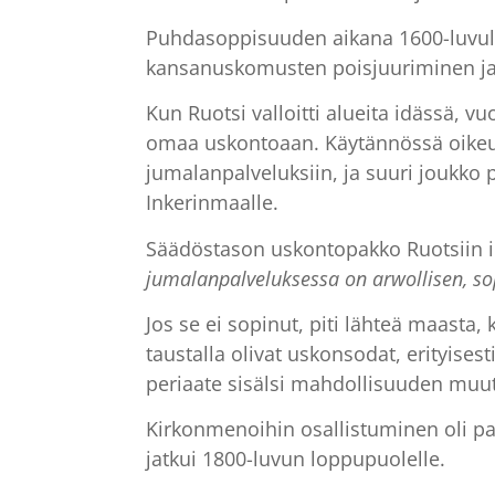
Puhdasoppisuuden aikana 1600-luvulla
kansanuskomusten poisjuuriminen ja
Kun Ruotsi valloitti alueita idässä, 
omaa uskontoaan. Käytännössä oikeus e
jumalanpalveluksiin, ja suuri joukko 
Inkerinmaalle.
Säädöstason uskontopakko Ruotsiin il
jumalanpalveluksessa on arwollisen, so
Jos se ei sopinut, piti lähteä maasta,
taustalla olivat uskonsodat, erityises
periaate sisälsi mahdollisuuden muut
Kirkonmenoihin osallistuminen oli p
jatkui 1800-luvun loppupuolelle.