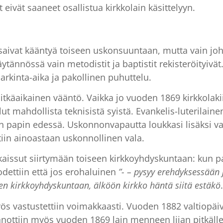
t eivät saaneet osallistua kirkkolain käsittelyyn.
aivat kääntyä toiseen uskonsuuntaan, mutta vain joh
Käytännössä vain metodistit ja baptistit rekisteröityivät
rkinta-aika ja pakollinen puhuttelu.
tkäaikainen vääntö. Vaikka jo vuoden 1869 kirkkolakiin
t mahdollista teknisistä syistä. Evankelis-luterilainen
in papin edessä. Uskonnonvapautta loukkasi lisäksi va
tiin ainoastaan uskonnollinen vala.
kaissut siirtymään toiseen kirkkoyhdyskuntaan: kun pap
odettiin että jos erohaluinen
”- – pysyy erehdyksessään
een kirkkoyhdyskuntaan, älköön kirkko häntä siitä estäkö
astustettiin voimakkaasti. Vuoden 1882 valtiopäivill
nottiin myös vuoden 1869 lain menneen liian pitkälle