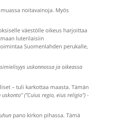
n muassa noitavainoja. Myös
ksiselle väestölle oikeus harjoittaa
maan luterilaisiin
ustoimintaa Suomenlahden perukalle,
simielisyys uskonnossa ja oikeassa
oliset – tuli karkottaa maasta. Tämän
uskonto” (”Cuius regio, eius religio”)
-
uuhun
pano kirkon pihassa. Tämä