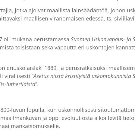
ia, jotka ajoivat maallista lainsäädäntöä, johon usko
mittavaksi maallisen viranomaisen edessä, ts. siviiliav
887 oli mukana perustamassa
Suomen Uskonvapaus- ja Su
ista toisistaan sekä vapautta eri uskontojen kannatta
on eriuskolaislaki 1889, ja perusratkaisuksi maallise
virallisesti ”
Asetus niistä kristityistä uskontokunnist
s-lutherilaista
”.
1800-luvun lopulla, kun uskonnollisesti sitoutumattom
en maailmankuvan ja oppi evoluutiosta alkoi levitä ti
 maailmankatsomukselle.