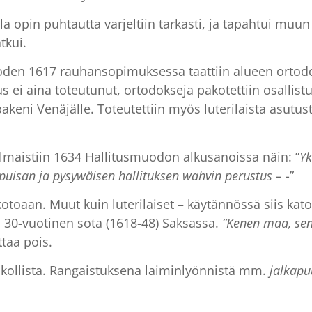
 opin puhtautta varjeltiin tarkasti, ja tapahtui muu
tkui.
vuoden 1617 rauhansopimuksessa taattiin alueen ortodo
i aina toteutunut, ortodokseja pakotettiin osallistu
pakeni Venäjälle. Toteutettiin myös luterilaista asut
maistiin 1634 Hallitusmuodon alkusanoissa näin: ”
Yk
puisan ja pysywäisen hallituksen wahvin perustus –
-”
 kotoaan. Muut kuin luterilaiset – käytännössä siis kat
ti 30-vuotinen sota (1618-48) Saksassa.
”Kenen maa, sen 
taa pois.
akollista. Rangaistuksena laiminlyönnistä mm.
jalkap