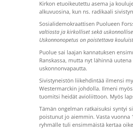
Kirkon etuoikeutettu asema ja kouluje
alkuvuosina, kun ns. radikaali sivisty
Sosialidemokraattisen Puolueen Fors
valtiosta ja kirkolliset sekä uskonnollise
Uskonnonopetus on poistettava kouluist
Puolue sai laajan kannatuksen ensimmä
Ranskassa, mutta nyt lähinnä uutena
uskonnonvapautta.
Sivistyneistön liikehdintää ilmensi 
Westermarckin johdolla. Ilmeni myös k
tuomitsi heidät avioliittoon. Myös laps
Tämän ongelman ratkaisuksi syntyi sit
poistunut jo aiemmin. Vasta vuonna 19
ryhmälle tuli ensimmäistä kertaa oik