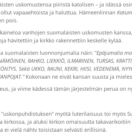
isten uskomustensa piiristä katolisen – ja idässä osin
n ollut vapaaehtoista ja haluttua. Hämeenlinnan
Katum
n pois.
kkaineloa vanhojen suomalaisten uskomusten kanssa, 
ja hävitettiin ja kirkko rakennettiin keskelle kylää.
aa suomalaisten luonnonjumalia näin: ”
Epäjumalia mon
INÄMÖINEN, RAHKO, LIEKKIÖ, ILMARINEN, TURSAS, KRATTI
TYS. Sekä UKKO, RAUNI, KEKRI, HIISI, VEDENEMÄ, NYYR
VANPOJAT.”
Kokonaan ne eivät kansan suusta ja miele
ikeus, ja viime kädessä tämän järjestelmän perua on ny
n ”uskonpuhdistuksen” myötä luterilaisuus toi myö
ta kirkossa, ja aluksi kirkon omaisuutta takavarikoitiin
ei vielä nähty toisistaan selvästi erillisinä.