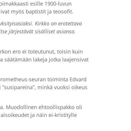
voimakkaasti esille 1900-luvun
vat myös baptistit ja teosofit.
yksityisasiaksi. Kirkko on erotettava
tse järjestävät sisälliset asiansa.
kon ero ei toteutunut, toisin kuin
ta säätämään lakeja jotka laajensivat
n Prometheus-seuran toiminta Edvard
i ”susipareina”, minkä vuoksi oikeus
ta. Muodollinen ehtoollispakko oli
soikeudet ja näin ei-kristitylle