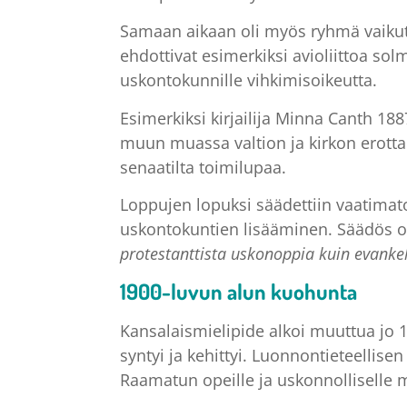
Samaan aikaan oli myös ryhmä vaikuttaj
ehdottivat esimerkiksi avioliittoa sol
uskontokunnille vihkimisoikeutta.
Esimerkiksi kirjailija Minna Canth 1
muun muassa valtion ja kirkon erottam
senaatilta toimilupaa.
Loppujen lopuksi säädettiin vaatimat
uskontokuntien lisääminen. Säädös oli 
protestanttista uskonoppia kuin evankeli
1900-luvun alun kuohunta
Kansalaismielipide alkoi muuttua jo 
syntyi ja kehittyi. Luonnontieteellis
Raamatun opeille ja uskonnolliselle