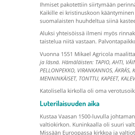
Ihmiset pakotettiin siirtymään perinnä
Kaikille ei kristinuskoon kääntymine
suomalaisten huuhdeltua siinä kastee
Aluksi yhteisöissä ilmeni myös rinna
taistelua niitä vastaan. Palvontapaikko
Vuonna 1551 Mikael Agricola maalitt
ja läsnä.
Hämäläisten: TAPIO, AHTI, VÄ
PELLONPEKKO, VIRANKANNOS, ÄKRÄS, KÖN
MENNINKÄISET, TONTTU, KAPEET, KALE
Katolisella kirkolla oli oma verotuso
Luterilaisuuden aika
Kustaa Vaasan 1500-luvulla johtama
valtiokirkon. Kuninkaalla oli suuri val
Missään Euroopassa kirkkoa ja valtiota 