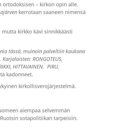
 ortodoksisen – kirkon opin alle.
ajärven
kerrotaan saaneen nimensä
mutta kirkko kävi sinnikkäästi
ia tässä, muinoin palveltiin kaukana
. Karjalaisten: RONGOTEUS,
IKKI, HITTAVAINEN. PIRU,
stä kadonneet.
kyinen kirkollisverojärjestelmä.
s Suomeen aiempaa selvemmän
 Ruotsin sotapolitiikan tarpeisiin.