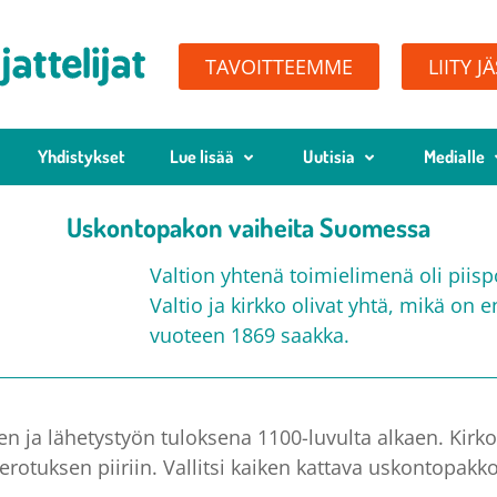
TAVOITTEEMME
LIITY J
Yhdistykset
Lue lisää
Uutisia
Medialle
Uskontopakon vaiheita Suomessa
Valtion yhtenä toimielimenä oli pii
Valtio ja kirkko olivat yhtä, mikä on
vuoteen 1869 saakka.
en ja lähetystyön tuloksena 1100-luvulta alkaen. Kirkol
verotuksen piiriin. Vallitsi kaiken kattava uskontopa