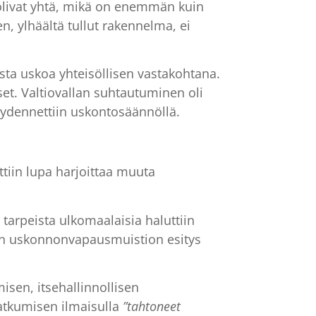
 olivat yhtä, mikä on enemmän kuin
n, ylhäältä tullut rakennelma, ei
sta uskoa yhteisöllisen vastakohtana.
et. Valtiovallan suhtautuminen oli
 täydennettiin uskontosäännöllä.
tiin lupa harjoittaa muuta
tarpeista ulkomaalaisia haluttiin
an uskonnonvapausmuistion esitys
isen, itsehallinnollisen
jatkumisen ilmaisulla
”tahtoneet