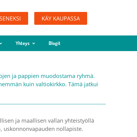
ÄSENEKSI
KÄY KAUPASSA
Yhteys
Blogit
spojen ja pappien muodostama ryhmä.
 enemmän kuin valtiokirkko. Tämä jatkui
lisen ja maallisen vallan yhteistyöllä
kko, uskonnonvapauden nollapiste.