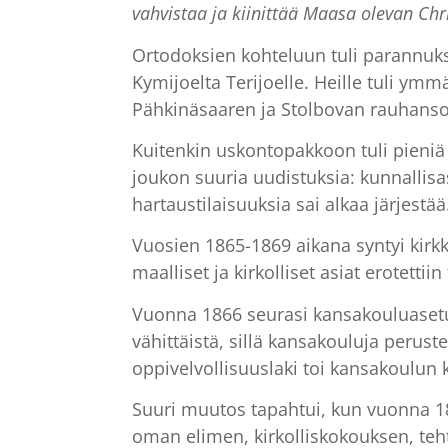
vahvistaa ja kiinittää Maasa olevan Chri
Ortodoksien kohteluun tuli parannuk
Kymijoelta Terijoelle. Heille tuli ymm
Pähkinäsaaren ja Stolbovan rauhans
Kuitenkin uskontopakkoon tuli pieniä 
joukon suuria uudistuksia: kunnallisa
hartaustilaisuuksia sai alkaa järjestää
Vuosien 1865-1869 aikana syntyi kirkko
maalliset ja kirkolliset asiat erotettii
Vuonna 1866 seurasi kansakouluasetus, 
vähittäistä, sillä kansakouluja perust
oppivelvollisuuslaki toi kansakoulun k
Suuri muutos tapahtui, kun vuonna 186
oman elimen, kirkolliskokouksen, tehtä