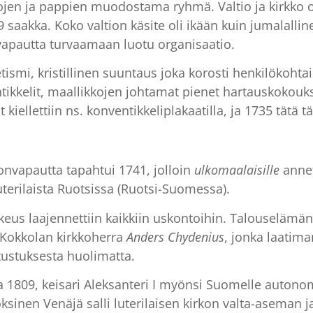
pojen ja pappien muodostama ryhmä. Valtio ja kirkko
 saakka. Koko valtion käsite oli ikään kuin jumalalline
 vapautta turvaamaan luotu organisaatio.
smi, kristillinen suuntaus joka korosti henkilökohtai
tikkelit, maallikkojen johtamat pienet hartauskokouks
 kiellettiin ns. konventikkeliplakaatilla, ja 1735 tätä
nvapautta tapahtui 1741, jolloin
ulkomaalaisille
annet
uterilaista Ruotsissa (Ruotsi-Suomessa).
us laajennettiin kaikkiin uskontoihin. Talouselämän 
 Kokkolan kirkkoherra
Anders Chydenius
, jonka laatim
ustuksesta huolimatta.
 1809, keisari Aleksanteri I myönsi Suomelle autonom
inen Venäjä salli luterilaisen kirkon valta-aseman 