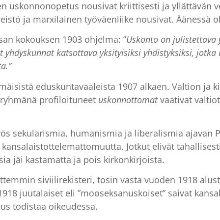
n uskonnonopetus nousivat kriittisesti ja yllättävän 
neistö ja marxilainen työväenliike nousivat. Äänessä oli
san kokouksen 1903 ohjelma: ”
Uskonto on julistettava 
t yhdyskunnat katsottava yksityisiksi yhdistyksiksi, jotka i
a.”
isistä eduskuntavaaleista 1907 alkaen. Valtion ja kir
 ryhmänä profiloituneet
uskonnottomat
vaativat valtio
myös sekularismia, humanismia ja liberalismia ajava
ansalaistottelemattomuutta. Jotkut elivät tahallisest
ia jäi kastamatta ja pois kirkonkirjoista.
temmin siviilirekisteri, tosin vasta vuoden 1918 alus
18 juutalaiset eli ”mooseksanuskoiset” saivat kansalai
eus todistaa oikeudessa.