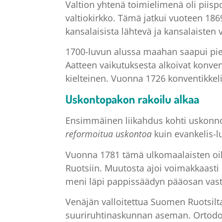
Valtion yhtenä toimielimenä oli piis
valtiokirkko. Tämä jatkui vuoteen 1869
kansalaisista lähtevä ja kansalaisten
1700-luvun alussa maahan saapui pieti
Aatteen vaikutuksesta alkoivat konven
kielteinen. Vuonna 1726 konventikkelit
Uskontopakon rakoilu alkaa
Ensimmäinen liikahdus kohti uskonno
reformoitua uskontoa
kuin evankelis-l
Vuonna 1781 tämä ulkomaalaisten oike
Ruotsiin. Muutosta ajoi voimakkaasti
meni läpi pappissäädyn pääosan vast
Venäjän valloitettua Suomen Ruotsilta
suuriruhtinaskunnan aseman. Ortodoks