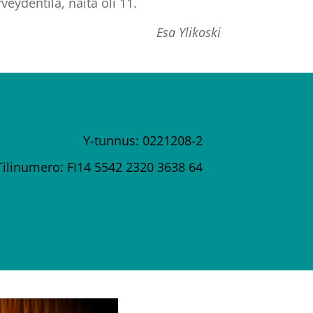
eydentila, näitä oli 11.
Esa Ylikoski
Y-tunnus: 0221208-2
Tilinumero: FI14 5542 2320 3638 64