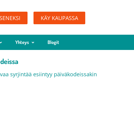
ÄSENEKSI
KÄY KAUPASSA
Yhteys
Blogit
odeissa
a syrjintää esiintyy päiväkodeissakin