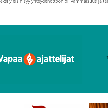
si yleisin syy yhteydenottoon oli vammaisuus ja terv