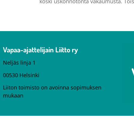
koski uskonnotonta vakaumusta. Toisek
Vapaa-ajattelijain Liitto ry
Neljäs linja 1
00530 Helsinki
Liiton toimisto on avoinna sopimuksen
mukaan