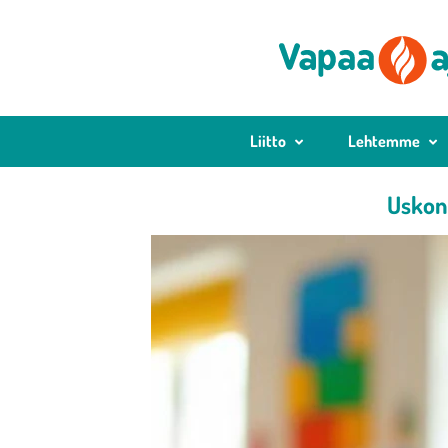
Liitto
Lehtemme
Uskont