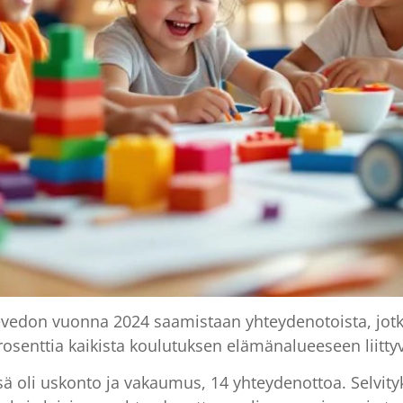
evedon vuonna 2024 saamistaan yhteydenotoista, jotka
osenttia kaikista koulutuksen elämänalueeseen liitty
ssä oli uskonto ja vakaumus, 14 yhteydenottoa. Selvity