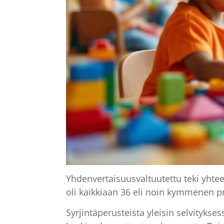
Yhdenvertaisuusvaltuutettu teki yhte
oli kaikkiaan 36 eli noin kymmenen pr
Syrjintäperusteista yleisin selvitykse