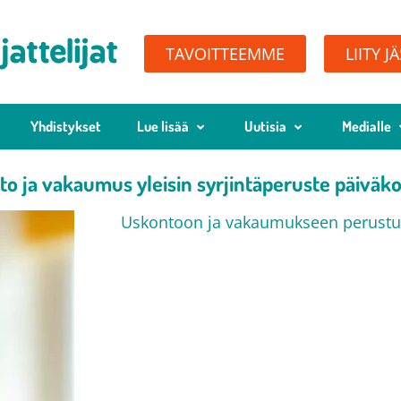
TAVOITTEEMME
LIITY J
Yhdistykset
Lue lisää
Uutisia
Medialle
o ja vakaumus yleisin syrjintäperuste päiväk
Uskontoon ja vakaumukseen perustuva