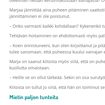
oleellisen heidän kertomuksistaan vainajasta? Ov
Marjaa jännittää aina puheen pitäminen saattot
jännittäminen ei ole poistunut.
– Onko varmasti kaikki kohdallaan? Kykenenkö t
Tehtävän hoitaminen on ehdottomasti myös palk
– Koen onnistuneeni, kun olen kirjoittanut ja pit
tulee sanomaan, että puheessa kuului vainajan el
Marja on saanut kiitosta myös siitä, että on puh
kuollutta omaistaan.
– Heille se on ollut tärkeää. Sekin on osa surutyö
Kiitosta on tullut jo siitä, että hän on toiminut
Mietin paljon tunteita