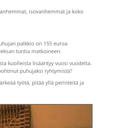
sa. Vanhemmat, isovanhemmat ja koko
Puhujan palkkio on 155 euroa
hdeksan tuntia matkoineen.
a kuolleista lisääntyy vuosi vuodelta.
 pohtinut puhujaksi ryhtymistä?
keää työtä, pitää yllä perinteitä ja