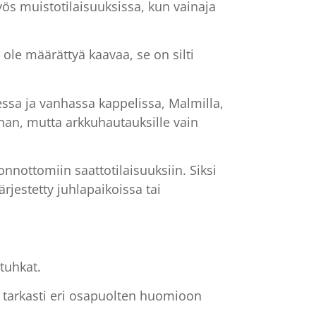
ös muistotilaisuuksissa, kun vainaja
ole määrättyä kaavaa, se on silti
ssa ja vanhassa kappelissa, Malmilla,
rnan, mutta arkkuhautauksille vain
nottomiin saattotilaisuuksiin. Siksi
rjestetty juhlapaikoissa tai
 tuhkat.
i tarkasti eri osapuolten huomioon