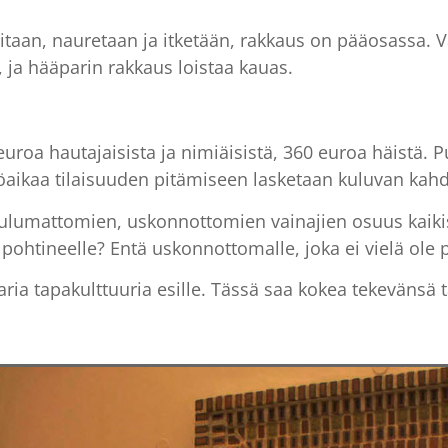
 iloitaan, nauretaan ja itketään, rakkaus on pääosas
, ja hääparin rakkaus loistaa kauas.
uroa hautajaisista ja nimiäisistä, 360 euroa häistä. 
Työaikaa tilaisuuden pitämiseen lasketaan kuluvan ka
uulumattomien, uskonnottomien vainajien osuus kaikist
 pohtineelle? Entä uskonnottomalle, joka ei vielä ole
ia tapakulttuuria esille. Tässä saa kokea tekevänsä tär