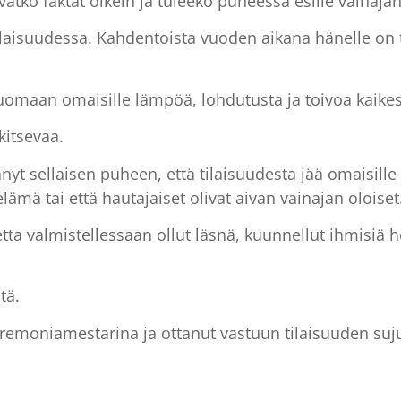
atko faktat oikein ja tuleeko puheessa esille vainaj
ilaisuudessa. Kahdentoista vuoden aikana hänelle on 
uomaan omaisille lämpöä, lohdutusta ja toivoa kaikes
itsevaa.
änyt sellaisen puheen, että tilaisuudesta jää omaisill
ämä tai että hautajaiset olivat aivan vainajan oloiset
etta valmistellessaan ollut läsnä, kuunnellut ihmisiä
tä.
 seremoniamestarina ja ottanut vastuun tilaisuuden su