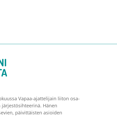
NI
TA
kuussa Vapaa-ajattelijain liiton osa-
 järjestösihteerinä. Hänen
evien, päivittäisten asioiden