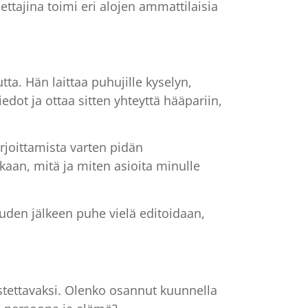
ttajina toimi eri alojen ammattilaisia
tta. Hän laittaa puhujille kyselyn,
edot ja ottaa sitten yhteyttä hääpariin,
rjoittamista varten pidän
aan, mitä ja miten asioita minulle
uuden jälkeen puhe vielä editoidaan,
stettavaksi. Olenko osannut kuunnella