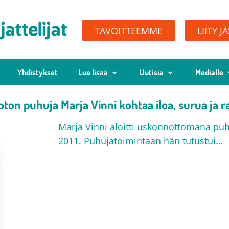
TAVOITTEEMME
LIITY J
Yhdistykset
Lue lisää
Uutisia
Medialle
ton puhuja Marja Vinni kohtaa iloa, surua ja r
Marja Vinni aloitti uskonnottomana puh
2011. Puhujatoimintaan hän tutustui…