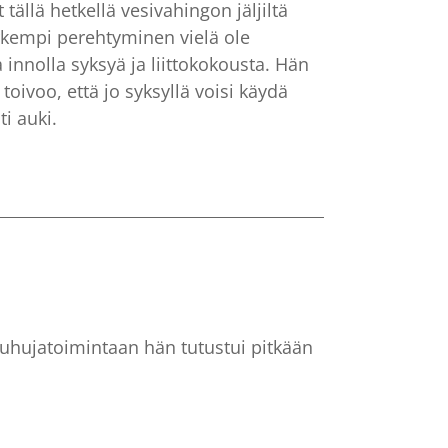
tällä hetkellä vesivahingon jäljiltä
arkempi perehtyminen vielä ole
innolla syksyä ja liittokokousta. Hän
toivoo, että jo syksyllä voisi käydä
ti auki.
Puhujatoimintaan hän tutustui pitkään