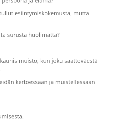
an persoona ja elämä?
tullut esiintymiskokemusta, mutta
ta surusta huolimatta?
e kaunis muisto; kun joku saattoväestä
.
 heidän kertoessaan ja muistellessaan
jumisesta.