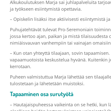
Alkukoulutuksen Marja sai juhlapalveluita tarjo
ja työkseen esiintymistä opettavia.
– Opiskelin lisäksi itse aktiivisesti esiintymistä 
Puhujatehtävät tulevat Pro-Seremoniain toimin
jossa kertoo ajan, paikan ja mistä tilaisuudesta 
nimiäisvauvan vanhempiin tai vainajan omaisiin. 
– Kun otan yhteyttä tilaajaan, sovin tapaamisen
vapaamuotoista keskustelua hyvänä. Kuitenkin jo
kerrotaan.
Puheen valmistuttua Marja lähettää sen tilaajalle
tulostetaan ja lähetetään muistoksi.
Tapaaminen osa surutyötä
– Hautajaispuheessa vaikeinta on se hetki, kun 