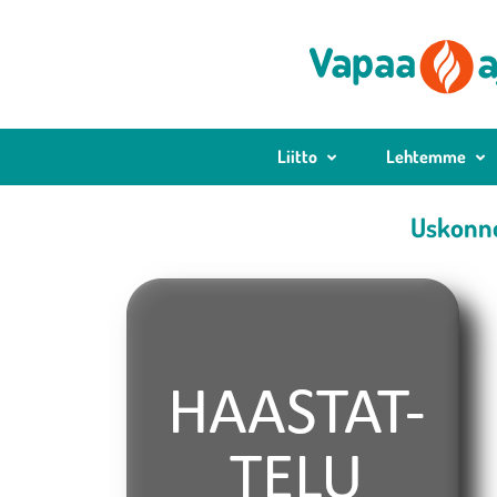
Liitto
Lehtemme
Uskonno