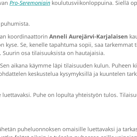
avan
Pro-Seremoniain
koulutusviikonloppuina. Siellä ope
ja puhumista.
nan koordinaattorin
Anneli Aurejärvi-Karjalaisen
kau
on kyse. Se, kenelle tapahtuma sopii, saa tarkemmat ti
Suurin osa tilaisuuksista on hautajaisia.
. Sen aikana käymme läpi tilaisuuden kulun. Puheen ki
hdattelen keskustelua kysymyksillä ja kuuntelen tarkk
 luettavaksi. Puhe on lopulta yhteistyön tulos. Tilais
lähetän puheluonnoksen omaisille luettavaksi ja tarka