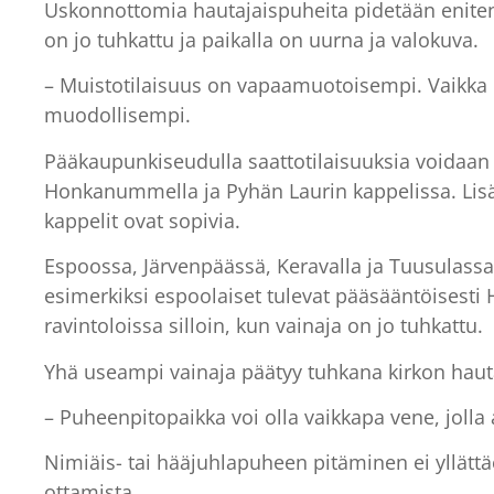
Uskonnottomia hautajaispuheita pidetään eniten 
on jo tuhkattu ja paikalla on uurna ja valokuva.
– Muistotilaisuus on vapaamuotoisempi. Vaikka u
muodollisempi.
Pääkaupunkiseudulla saattotilaisuuksia voidaan
Honkanummella ja Pyhän Laurin kappelissa. Lisäks
kappelit ovat sopivia.
Espoossa, Järvenpäässä, Keravalla ja Tuusulassa
esimerkiksi espoolaiset tulevat pääsääntöisesti 
ravintoloissa silloin, kun vainaja on jo tuhkattu.
Yhä useampi vainaja päätyy tuhkana kirkon hauta
– Puheenpitopaikka voi olla vaikkapa vene, jolla 
Nimiäis- tai hääjuhlapuheen pitäminen ei yllätt
ottamista.