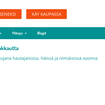
ÄSENEKSI
KÄY KAUPASSA
Yhteys
Blogit
akkautta
ujana hautajaisissa, häissä ja nimiäisissä vuonna