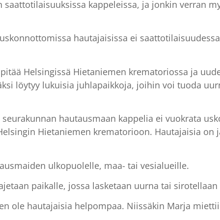
saattotilaisuuksissa kappeleissa, ja jonkin verran my
skonnottomissa hautajaisissa ei saattotilaisuudessa 
 pitää Helsingissä Hietaniemen krematoriossa ja uude
i löytyy lukuisia juhlapaikkoja, joihin voi tuoda uu
 seurakunnan hautausmaan kappelia ei vuokrata uskon
Helsingin Hietaniemen krematorioon. Hautajaisia on jä
usmaiden ulkopuolelle, maa- tai vesialueille.
ajetaan paikalle, jossa lasketaan uurna tai sirotellaan
äen ole hautajaisia helpompaa. Niissäkin Marja mietti