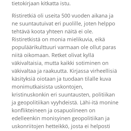
tietokirjaan kitkatta istu.
Ristiretkiä oli useita 500 vuoden aikana ja
ne suuntautuivat eri puolille, joten helppo
tehtävä koota yhteen näitä ei ole.
Ristiretkistä on monia mielikuvia, eikä
populäärikulttuuri varmaan ole ollut paras
niitä oikomaan. Retket olivat kyllä
väkivaltaisia, mutta kaikki sotiminen on
väkivaltaa ja raakuutta. Kirjassa virheellisiä
käsityksiä oiotaan ja tuodaan tilalle kuva
monimutkaisista uskontojen,
kristinuskonkin eri suuntausten, politiikan
ja geopolitiikan vyyhdeistä. Lähi-itä monine
konflikteineen ja osapuolineen on
edelleenkin monisyinen geopolitiikan ja
uskonriitojen hetteikkö, josta ei helposti