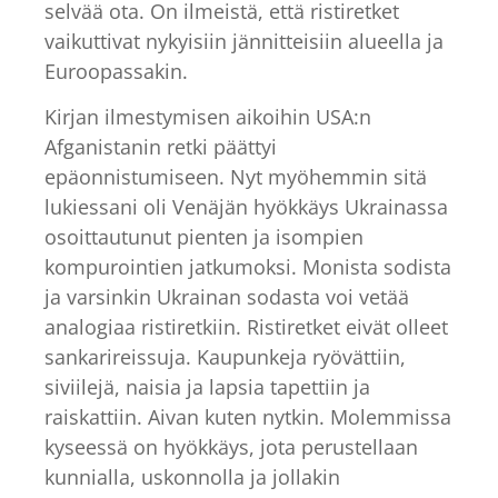
selvää ota. On ilmeistä, että ristiretket
vaikuttivat nykyisiin jännitteisiin alueella ja
Euroopassakin.
Kirjan ilmestymisen aikoihin USA:n
Afganistanin retki päättyi
epäonnistumiseen. Nyt myöhemmin sitä
lukiessani oli Venäjän hyökkäys Ukrainassa
osoittautunut pienten ja isompien
kompurointien jatkumoksi. Monista sodista
ja varsinkin Ukrainan sodasta voi vetää
analogiaa ristiretkiin. Ristiretket eivät olleet
sankarireissuja. Kaupunkeja ryövättiin,
siviilejä, naisia ja lapsia tapettiin ja
raiskattiin. Aivan kuten nytkin. Molemmissa
kyseessä on hyökkäys, jota perustellaan
kunnialla, uskonnolla ja jollakin