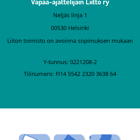
Vapaa-ajattelijain Liitto ry
Neljäs linja 1
00530 Helsinki
Liiton toimisto on avoinna sopimuksen mukaan
Y-tunnus: 0221208-2
Tilinumero: FI14 5542 2320 3638 64