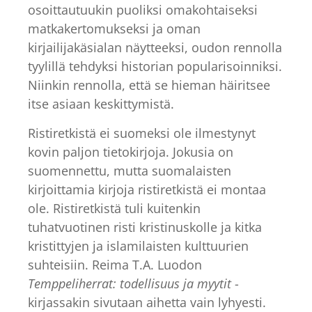
osoittautuukin puoliksi omakohtaiseksi
matkakertomukseksi ja oman
kirjailijakäsialan näytteeksi, oudon rennolla
tyylillä tehdyksi historian popularisoinniksi.
Niinkin rennolla, että se hieman häiritsee
itse asiaan keskittymistä.
Ristiretkistä ei suomeksi ole ilmestynyt
kovin paljon tietokirjoja. Jokusia on
suomennettu, mutta suomalaisten
kirjoittamia kirjoja ristiretkistä ei montaa
ole. Ristiretkistä tuli kuitenkin
tuhatvuotinen risti kristinuskolle ja kitka
kristittyjen ja islamilaisten kulttuurien
suhteisiin. Reima T.A. Luodon
Temppeliherrat: todellisuus ja myytit
-
kirjassakin sivutaan aihetta vain lyhyesti.