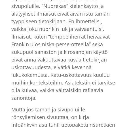
sivupoluille. ”Nuorekas” kielenkäyttö ja
alatyyliset ilmaisut eivät aivan istu tämän
tyyppiseen tietokirjaan. En ihmettelisi,
vaikka joku nuorikin lukija vaivaantuisi.
Ilmaisut, kuten ”temppeliherrat heivaavat
Frankin ulos niska-perse-otteella” sekä
sukupuolisanaston ja kirosanojen käyttö
eivät anna vakuuttavaa kuvaa tietokirjan
uskottavuudesta, eivätkä kevennä
lukukokemusta. Katu-uskottavuus kuuluu
muihin konteksteihin. Asiatekstin ei tarvitse
olla kuivaa, vaikka välttäisikin raflaavia
sanontoja.
Mutta jos tämän ja sivupoluille
rönsyilemisen sivuuttaa, on kirja
infoähkyyn asti tuhti tietopaketti ristiretkien