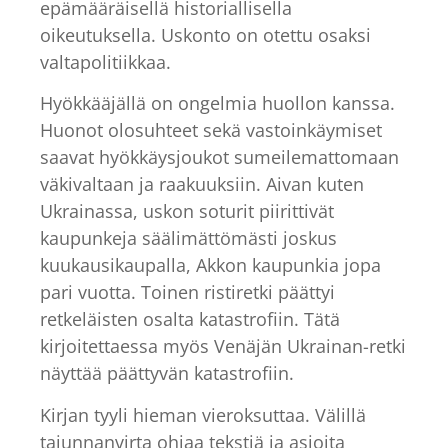
epämääräisellä historiallisella
oikeutuksella. Uskonto on otettu osaksi
valtapolitiikkaa.
Hyökkääjällä on ongelmia huollon kanssa.
Huonot olosuhteet sekä vastoinkäymiset
saavat hyökkäysjoukot sumeilemattomaan
väkivaltaan ja raakuuksiin. Aivan kuten
Ukrainassa, uskon soturit piirittivät
kaupunkeja säälimättömästi joskus
kuukausikaupalla, Akkon kaupunkia jopa
pari vuotta. Toinen ristiretki päättyi
retkeläisten osalta katastrofiin. Tätä
kirjoitettaessa myös Venäjän Ukrainan-retki
näyttää päättyvän katastrofiin.
Kirjan tyyli hieman vieroksuttaa. Välillä
tajunnanvirta ohjaa tekstiä ja asioita