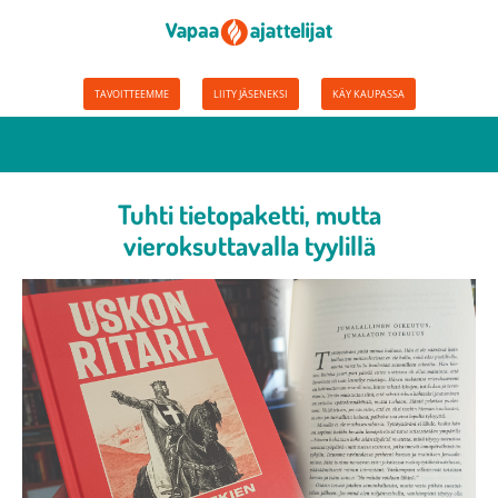
TAVOITTEEMME
LIITY JÄSENEKSI
KÄY KAUPASSA
Tuhti tietopaketti, mutta
vieroksuttavalla tyylillä