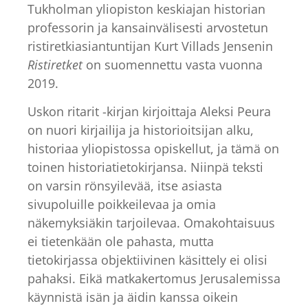
Tukholman yliopiston keskiajan historian
professorin ja kansainvälisesti arvostetun
ristiretkiasiantuntijan Kurt Villads Jensenin
Ristiretket
on suomennettu vasta vuonna
2019.
Uskon ritarit -kirjan kirjoittaja Aleksi Peura
on nuori kirjailija ja historioitsijan alku,
historiaa yliopistossa opiskellut, ja tämä on
toinen historiatietokirjansa. Niinpä teksti
on varsin rönsyilevää, itse asiasta
sivupoluille poikkeilevaa ja omia
näkemyksiäkin tarjoilevaa. Omakohtaisuus
ei tietenkään ole pahasta, mutta
tietokirjassa objektiivinen käsittely ei olisi
pahaksi. Eikä matkakertomus Jerusalemissa
käynnistä isän ja äidin kanssa oikein