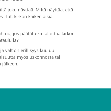
tä joku näyttää. Miltä näyttää, että
ev.-lut. kirkon kaikenlaisia
tuu, jos päätättekin aloittaa kirkon
ataululla?
a valtion erillisyys kuuluu
taisuutta myös uskonnosta tai
 jälkeen.