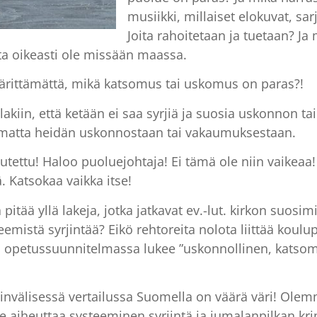
musiikki, millaiset elokuvat, sarj
Joita rahoitetaan ja tuetaan? Ja
ta oikeasti ole missään maassa.
määrittämättä, mikä katsomus tai uskomus on paras?!
slakiin, että ketään ei saa syrjiä ja suosia uskonnon t
pumatta heidän uskonnostaan tai vakaumuksestaan.
ettu! Haloo puoluejohtaja! Ei tämä ole niin vaikeaa! 
. Katsokaa vaikka itse!
a pitää yllä lakeja, jotka jatkavat ev.-lut. kirkon suosim
eemistä syrjintää? Eikö rehtoreita nolota liittää koul
n opetussuunnitelmassa lukee ”uskonnollinen, katsomu
invälisessä vertailussa Suomella on väärä väri! Ole
 aiheuttaa systeeminen syrjintä ja jumalanpilkan krim