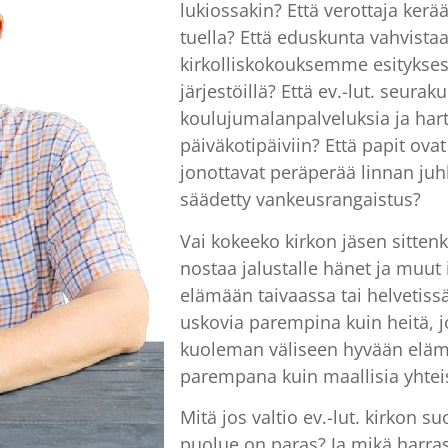
lukiossakin? Että verottaja ker
tuella? Että eduskunta vahvistaa
kirkolliskokouksemme esityksest
järjestöillä? Että ev.-lut. seuraku
koulujumalanpalveluksia ja harta
päiväkotipäiviin? Että papit ova
jonottavat peräperää linnan juh
säädetty vankeusrangaistus?
Vai kokeeko kirkon jäsen sittenk
nostaa jalustalle hänet ja muut 
elämään taivaassa tai helvetissä?
uskovia parempina kuin heitä, j
kuoleman väliseen hyvään elämä
parempana kuin maallisia yhteisö
Mitä jos valtio ev.-lut. kirkon s
puolue on paras? Ja mikä harras