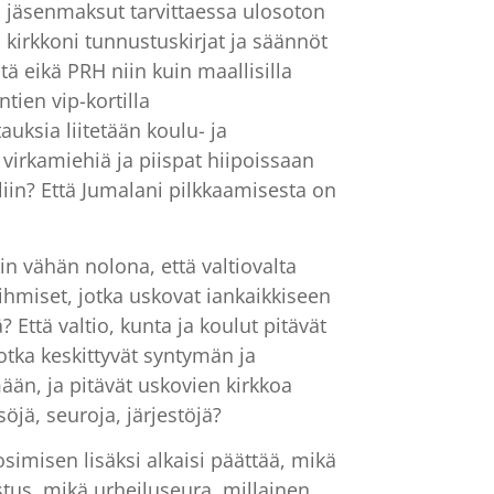
ää jäsenmaksut tarvittaessa ulosoton
 kirkkoni tunnustuskirjat ja säännöt
ä eikä PRH niin kuin maallisilla
ntien vip-kortilla
uksia liitetään koulu- ja
t virkamiehiä ja piispat hiipoissaan
liin? Että Jumalani pilkkaamisesta on
in vähän nolona, että valtiovalta
ihmiset, jotka uskovat iankaikkiseen
 Että valtio, kunta ja koulut pitävät
otka keskittyvät syntymän ja
än, ja pitävät uskovien kirkkoa
jä, seuroja, järjestöjä?
uosimisen lisäksi alkaisi päättää, mikä
tus, mikä urheiluseura, millainen