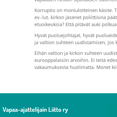
Korruptio on moniulotteinen käsite. Ti
ev.-lut. kirkon jäsenet poliittisina pää
etuoikeuksia? Että pitävät auki polkua
Hyvät puoluejohtajat, hyvät puolueide
ja valtion suhteen uudistamisen, jos k
Eihän valtion ja kirkon suhteen uudist
eurooppalaisiin arvoihin. Ei teitä ed
vakaumuksesta huolimatta. Monet kiit
Vapaa-ajattelijain Liitto ry