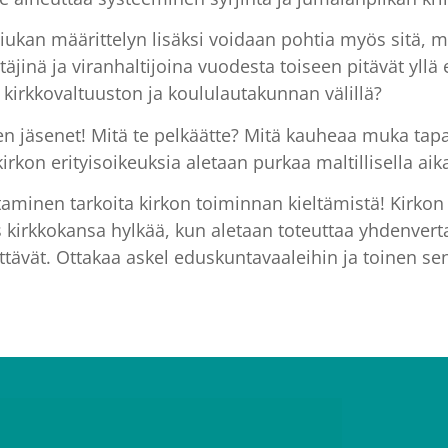
ukan määrittelyn lisäksi voidaan pohtia myös sitä, mil
ttäjinä ja viranhaltijoina vuodesta toiseen pitävät yllä 
 kirkkovaltuuston ja koululautakunnan välillä?
n jäsenet! Mitä te pelkäätte? Mitä kauheaa muka tapah
irkon erityisoikeuksia aletaan purkaa maltillisella aik
aminen tarkoita kirkon toiminnan kieltämistä! Kirkon j
es kirkkokansa hylkää, kun aletaan toteuttaa yhdenver
tävät. Ottakaa askel eduskuntavaaleihin ja toinen sen