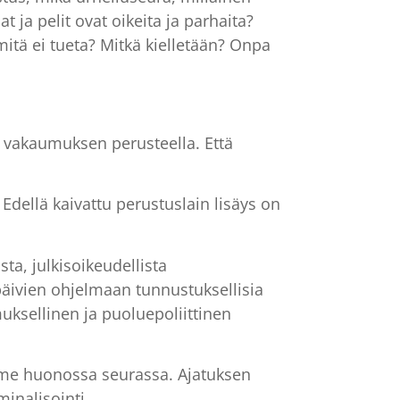
at ja pelit ovat oikeita ja parhaita?
 mitä ei tueta? Mitkä kielletään? Onpa
ai vakaumuksen perusteella. Että
Edellä kaivattu perustuslain lisäys on
ista, julkisoikeudellista
upäivien ohjelmaan tunnustuksellisia
ksellinen ja puoluepoliittinen
mme huonossa seurassa. Ajatuksen
inalisointi.