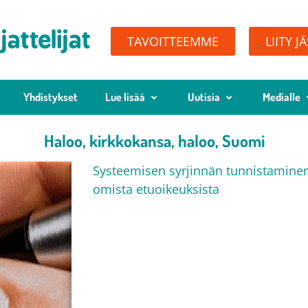
TAVOITTEEMME
LIITY J
Yhdistykset
Lue lisää
Uutisia
Medialle
Haloo, kirkkokansa, haloo, Suomi
Systeemisen syrjinnän tunnistaminen
omista etuoikeuksista