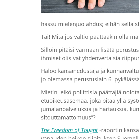
hassu mielenjuolahdus; eihän sellais
Tai! Mitä jos valtio päättääkin olla 
Silloin pitäisi varmaan lisätä perustu
ihmiset olisivat yhdenvertaisia riip
Haloo kansanedustaja ja kunnanvaltuut
jo olemassa perustuslain 6. pykälässä
Mietin, eikö poliittisia päättäjiä nolot
etuoikeusasemaa, joka pitää yllä syst
jumalanpalveluksia ja hartauksia, ku
sitouttamattomuus”?
The Freedom of Tought
-raportin kansa
vapauden heikon sijoituksen Suomelle