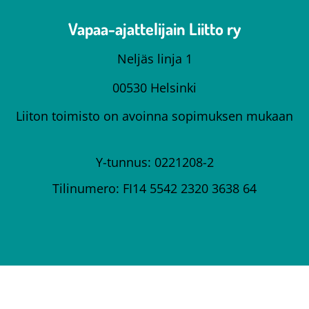
Vapaa-ajattelijain Liitto ry
Neljäs linja 1
00530 Helsinki
Liiton toimisto on avoinna sopimuksen mukaan
Y-tunnus: 0221208-2
Tilinumero: FI14 5542 2320 3638 64