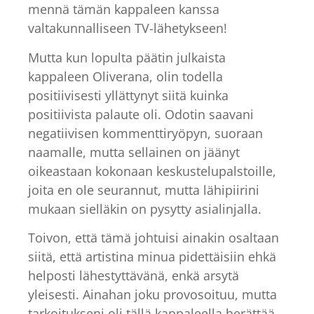
mennä tämän kappaleen kanssa
valtakunnalliseen TV-lähetykseen!
Mutta kun lopulta päätin julkaista
kappaleen Oliverana, olin todella
positiivisesti yllättynyt siitä kuinka
positiivista palaute oli. Odotin saavani
negatiivisen kommenttiryöpyn, suoraan
naamalle, mutta sellainen on jäänyt
oikeastaan kokonaan keskustelupalstoille,
joita en ole seurannut, mutta lähipiirini
mukaan sielläkin on pysytty asialinjalla.
Toivon, että tämä johtuisi ainakin osaltaan
siitä, että artistina minua pidettäisiin ehkä
helposti lähestyttävänä, enkä arsytä
yleisesti. Ainahan joku provosoituu, mutta
tarkoitukseni oli tällä kappaleella herättää