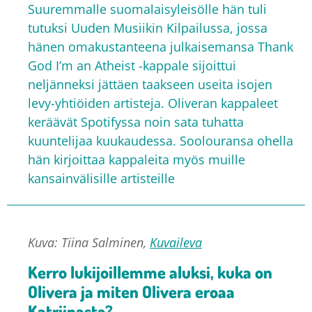
Suuremmalle suomalaisyleisölle hän tuli
tutuksi Uuden Musiikin Kilpailussa, jossa
hänen omakustanteena julkaisemansa Thank
God I’m an Atheist -kappale sijoittui
neljänneksi jättäen taakseen useita isojen
levy-yhtiöiden artisteja. Oliveran kappaleet
keräävät Spotifyssa noin sata tuhatta
kuuntelijaa kuukaudessa. Soolouransa ohella
hän kirjoittaa kappaleita myös muille
kansainvälisille artisteille
Kuva: Tiina Salminen,
Kuvaileva
Kerro lukijoillemme aluksi, kuka on
Olivera ja miten Olivera eroaa
Katriinasta?