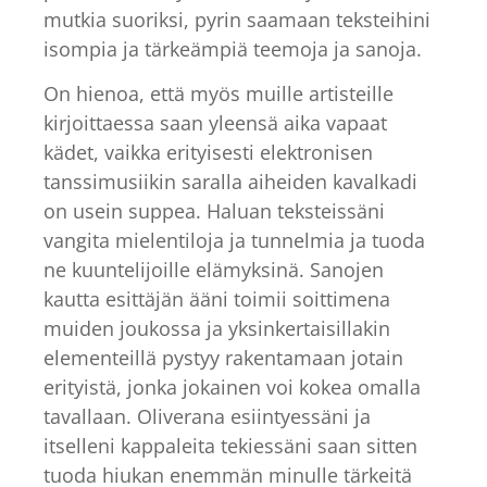
mutkia suoriksi, pyrin saamaan teksteihini
isompia ja tärkeämpiä teemoja ja sanoja.
On hienoa, että myös muille artisteille
kirjoittaessa saan yleensä aika vapaat
kädet, vaikka erityisesti elektronisen
tanssimusiikin saralla aiheiden kavalkadi
on usein suppea. Haluan teksteissäni
vangita mielentiloja ja tunnelmia ja tuoda
ne kuuntelijoille elämyksinä. Sanojen
kautta esittäjän ääni toimii soittimena
muiden joukossa ja yksinkertaisillakin
elementeillä pystyy rakentamaan jotain
erityistä, jonka jokainen voi kokea omalla
tavallaan. Oliverana esiintyessäni ja
itselleni kappaleita tekiessäni saan sitten
tuoda hiukan enemmän minulle tärkeitä