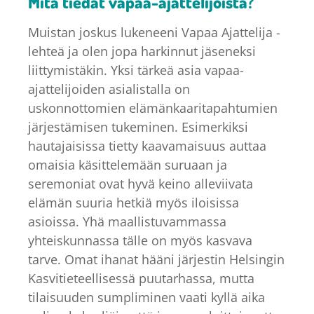
Mitä tiedät vapaa-ajattelijoista?
Muistan joskus lukeneeni Vapaa Ajattelija -
lehteä ja olen jopa harkinnut jäseneksi
liittymistäkin. Yksi tärkeä asia vapaa-
ajattelijoiden asialistalla on
uskonnottomien elämänkaaritapahtumien
järjestämisen tukeminen. Esimerkiksi
hautajaisissa tietty kaavamaisuus auttaa
omaisia käsittelemään suruaan ja
seremoniat ovat hyvä keino alleviivata
elämän suuria hetkiä myös iloisissa
asioissa. Yhä maallistuvammassa
yhteiskunnassa tälle on myös kasvava
tarve. Omat ihanat hääni järjestin Helsingin
Kasvitieteellisessä puutarhassa, mutta
tilaisuuden sumpliminen vaati kyllä aika