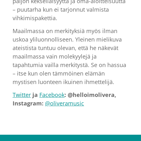
paljon kekseliäisyyttä ja oma-aloitteisuutta
– puutarha kun ei tarjonnut valmista
vihkimispakettia.
Maailmassa on merkityksiä myös ilman
uskoa yliluonnolliseen. Yleinen mielikuva
ateistista tuntuu olevan, että he näkevät
maailmassa vain molekyylejä ja
tapahtumia vailla merkitystä. Se on hassua
– itse kun olen tämmöinen elämän
mystisen luonteen ikuinen ihmettelijä.
Twitter
ja
Facebook
: @helloimolivera,
Instagram:
@oliveramusic