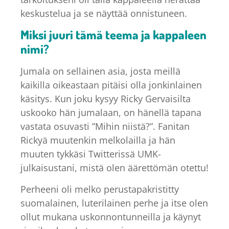
keskustelua ja se näyttää onnistuneen.
Miksi juuri tämä teema ja kappaleen
nimi?
Jumala on sellainen asia, josta meillä
kaikilla oikeastaan pitäisi olla jonkinlainen
käsitys. Kun joku kysyy Ricky Gervaisilta
uskooko hän jumalaan, on hänellä tapana
vastata osuvasti ”Mihin niistä?”. Fanitan
Rickyä muutenkin melkolailla ja hän
muuten tykkäsi Twitterissä UMK-
julkaisustani, mistä olen äärettömän otettu!
Perheeni oli melko perustapakristitty
suomalainen, luterilainen perhe ja itse olen
ollut mukana uskonnontunneilla ja käynyt