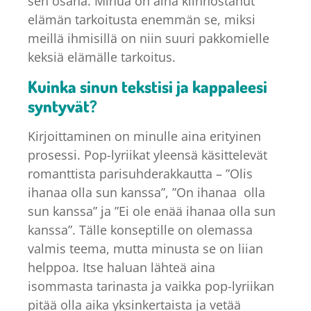
sen osana. Minua on aina kiinnostanut
elämän tarkoitusta enemmän se, miksi
meillä ihmisillä on niin suuri pakkomielle
keksiä elämälle tarkoitus.
Kuinka sinun tekstisi ja kappaleesi
syntyvät?
Kirjoittaminen on minulle aina erityinen
prosessi. Pop-lyriikat yleensä käsittelevät
romanttista parisuhderakkautta – ”Olis
ihanaa olla sun kanssa”, ”On ihanaa olla
sun kanssa” ja ”Ei ole enää ihanaa olla sun
kanssa”. Tälle konseptille on olemassa
valmis teema, mutta minusta se on liian
helppoa. Itse haluan lähteä aina
isommasta tarinasta ja vaikka pop-lyriikan
pitää olla aika yksinkertaista ja vetää