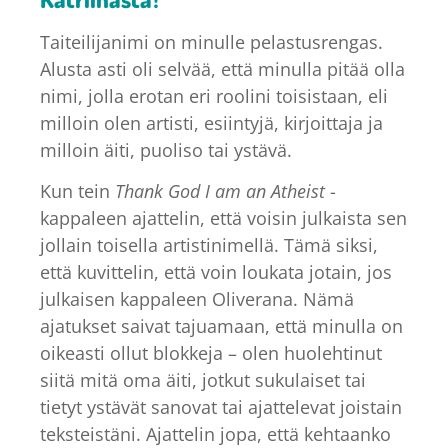
Taiteilijanimi on minulle pelastusrengas.
Alusta asti oli selvää, että minulla pitää olla
nimi, jolla erotan eri roolini toisistaan, eli
milloin olen artisti, esiintyjä, kirjoittaja ja
milloin äiti, puoliso tai ystävä.
Kun tein
Thank God I am an Atheist
-
kappaleen ajattelin, että voisin julkaista sen
jollain toisella artistinimellä. Tämä siksi,
että kuvittelin, että voin loukata jotain, jos
julkaisen kappaleen Oliverana. Nämä
ajatukset saivat tajuamaan, että minulla on
oikeasti ollut blokkeja – olen huolehtinut
siitä mitä oma äiti, jotkut sukulaiset tai
tietyt ystävät sanovat tai ajattelevat joistain
teksteistäni. Ajattelin jopa, että kehtaanko