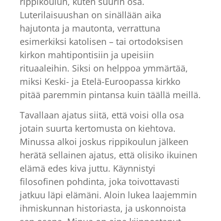
rippikoulun, kuten suurin osa.
Luterilaisuushan on sinällään aika
hajutonta ja mautonta, verrattuna
esimerkiksi katolisen – tai ortodoksisen
kirkon mahtipontisiin ja upeisiin
rituaaleihin. Siksi on helppoa ymmärtää,
miksi Keski- ja Etelä-Euroopassa kirkko
pitää paremmin pintansa kuin täällä meillä.
Tavallaan ajatus siitä, että voisi olla osa
jotain suurta kertomusta on kiehtova.
Minussa alkoi joskus rippikoulun jälkeen
herätä sellainen ajatus, että olisiko ikuinen
elämä edes kiva juttu. Käynnistyi
filosofinen pohdinta, joka toivottavasti
jatkuu läpi elämäni. Aloin lukea laajemmin
ihmiskunnan historiasta, ja uskonnoista