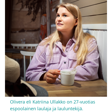
Olivera eli Katriina Ullakko on 27-vuotias
espoolainen laulaja ja lauluntekijä.