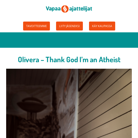
TAVOITTEEMME
LIITY JÄSENEKSI
KÄY KAUPASSA
Olivera – Thank God I’m an Atheist