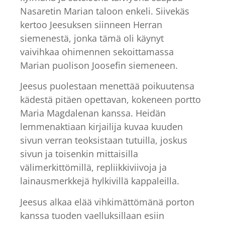
Nasaretin Marian taloon enkeli. Siivekäs
kertoo Jeesuksen siinneen Herran
siemenestä, jonka tämä oli käynyt
vaivihkaa ohimennen sekoittamassa
Marian puolison Joosefin siemeneen.
Jeesus puolestaan menettää poikuutensa
kädestä pitäen opettavan, kokeneen portto
Maria Magdalenan kanssa. Heidän
lemmenaktiaan kirjailija kuvaa kuuden
sivun verran teoksistaan tutuilla, joskus
sivun ja toisenkin mittaisilla
välimerkittömillä, repliikkiviivoja ja
lainausmerkkejä hylkivillä kappaleilla.
Jeesus alkaa elää vihkimättömänä porton
kanssa tuoden vaelluksillaan esiin