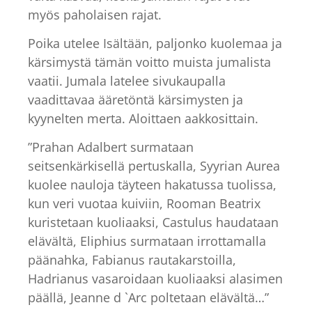
myös paholaisen rajat.
Poika utelee Isältään, paljonko kuolemaa ja
kärsimystä tämän voitto muista jumalista
vaatii. Jumala latelee sivukaupalla
vaadittavaa ääretöntä kärsimysten ja
kyynelten merta. Aloittaen aakkosittain.
”Prahan Adalbert surmataan
seitsenkärkisellä pertuskalla, Syyrian Aurea
kuolee nauloja täyteen hakatussa tuolissa,
kun veri vuotaa kuiviin, Rooman Beatrix
kuristetaan kuoliaaksi, Castulus haudataan
elävältä, Eliphius surmataan irrottamalla
päänahka, Fabianus rautakarstoilla,
Hadrianus vasaroidaan kuoliaaksi alasimen
päällä, Jeanne d `Arc poltetaan elävältä…”