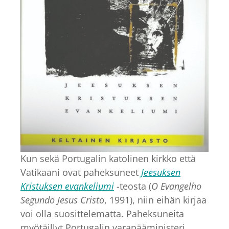
Kun sekä Portugalin katolinen kirkko että
Vatikaani ovat paheksuneet
Jeesuksen
Kristuksen evankeliumi
-teosta (
O Evangelho
Segundo Jesus Cristo
, 1991), niin eihän kirjaa
voi olla suosittelematta. Paheksuneita
myötäillyt Portugalin varapääministeri