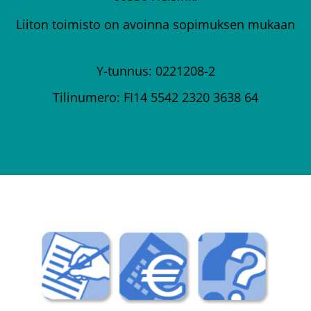
Liiton toimisto on avoinna sopimuksen mukaan
Y-tunnus: 0221208-2
Tilinumero: FI14 5542 2320 3638 64