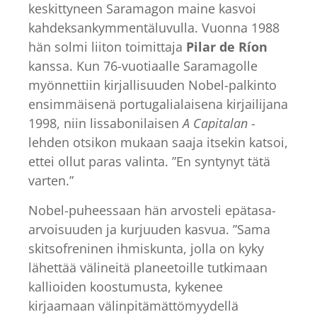
keskittyneen Saramagon maine kasvoi
kahdeksankymmentäluvulla. Vuonna 1988
hän solmi liiton toimittaja
Pilar de Ríon
kanssa. Kun 76-vuotiaalle Saramagolle
myönnettiin kirjallisuuden Nobel-palkinto
ensimmäisenä portugalialaisena kirjailijana
1998, niin lissabonilaisen
A Capitalan
-
lehden otsikon mukaan saaja itsekin katsoi,
ettei ollut paras valinta. ”En syntynyt tätä
varten.”
Nobel-puheessaan hän arvosteli epätasa-
arvoisuuden ja kurjuuden kasvua. ”Sama
skitsofreninen ihmiskunta, jolla on kyky
lähettää välineitä planeetoille tutkimaan
kallioiden koostumusta, kykenee
kirjaamaan välinpitämättömyydellä