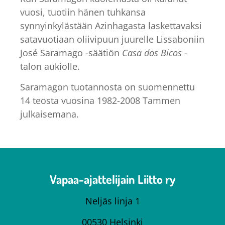
vuosi, tuotiin hänen tuhkansa
synnyinkylästään Azinhagasta laskettavaksi
satavuotiaan oliivipuun juurelle Lissaboniin
José Saramago -säätiön
Casa dos Bicos
-
talon aukiolle.
Saramagon tuotannosta on suomennettu
14 teosta vuosina 1982-2008 Tammen
julkaisemana.
Vapaa-ajattelijain Liitto ry
Neljäs linja 1
00530 Helsinki