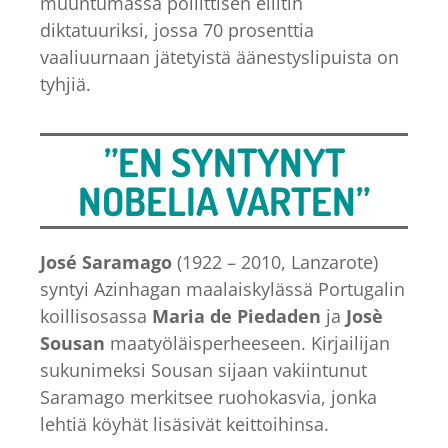
muuntumassa poliittisen eliitin
diktatuuriksi, jossa 70 prosenttia
vaaliuurnaan jätetyistä äänestyslipuista on
tyhjiä.
”EN SYNTYNYT
NOBELIA VARTEN”
José Saramago
(1922 – 2010, Lanzarote)
syntyi Azinhagan maalaiskylässä Portugalin
koillisosassa
Maria de Piedaden
ja
Josè
Sousan
maatyöläisperheeseen. Kirjailijan
sukunimeksi Sousan sijaan vakiintunut
Saramago merkitsee ruohokasvia, jonka
lehtiä köyhät lisäsivät keittoihinsa.