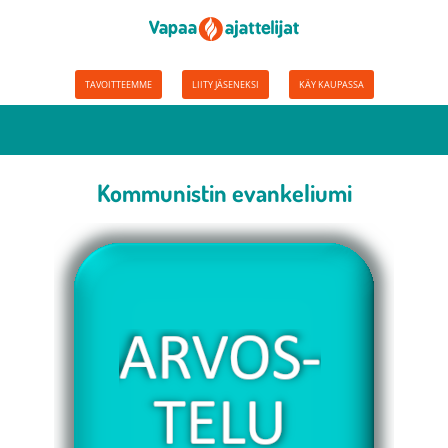
TAVOITTEEMME
LIITY JÄSENEKSI
KÄY KAUPASSA
Kommunistin evankeliumi