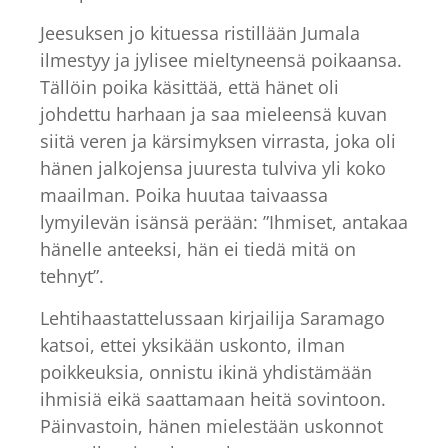
Jeesuksen jo kituessa ristillään Jumala
ilmestyy ja jylisee mieltyneensä poikaansa.
Tällöin poika käsittää, että hänet oli
johdettu harhaan ja saa mieleensä kuvan
siitä veren ja kärsimyksen virrasta, joka oli
hänen jalkojensa juuresta tulviva yli koko
maailman. Poika huutaa taivaassa
lymyilevän isänsä perään: ”Ihmiset, antakaa
hänelle anteeksi, hän ei tiedä mitä on
tehnyt”.
Lehtihaastattelussaan kirjailija Saramago
katsoi, ettei yksikään uskonto, ilman
poikkeuksia, onnistu ikinä yhdistämään
ihmisiä eikä saattamaan heitä sovintoon.
Päinvastoin, hänen mielestään uskonnot