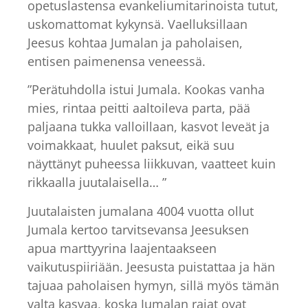
opetuslastensa evankeliumitarinoista tutut,
uskomattomat kykynsä. Vaelluksillaan
Jeesus kohtaa Jumalan ja paholaisen,
entisen paimenensa veneessä.
”Perätuhdolla istui Jumala. Kookas vanha
mies, rintaa peitti aaltoileva parta, pää
paljaana tukka valloillaan, kasvot leveät ja
voimakkaat, huulet paksut, eikä suu
näyttänyt puheessa liikkuvan, vaatteet kuin
rikkaalla juutalaisella… ”
Juutalaisten jumalana 4004 vuotta ollut
Jumala kertoo tarvitsevansa Jeesuksen
apua marttyyrina laajentaakseen
vaikutuspiiriään. Jeesusta puistattaa ja hän
tajuaa paholaisen hymyn, sillä myös tämän
valta kasvaa, koska Jumalan rajat ovat