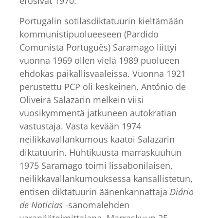
erosivat 1970.
Portugalin sotilasdiktatuurin kieltämään
kommunistipuolueeseen (Pardido
Comunista Português) Saramago liittyi
vuonna 1969 ollen vielä 1989 puolueen
ehdokas paikallisvaaleissa. Vuonna 1921
perustettu PCP oli keskeinen, António de
Oliveira Salazarin melkein viisi
vuosikymmentä jatkuneen autokratian
vastustaja. Vasta kevään 1974
neilikkavallankumous kaatoi Salazarin
diktatuurin. Huhtikuusta marraskuuhun
1975 Saramago toimi lissabonilaisen,
neilikkavallankumouksessa kansallistetun,
entisen diktatuurin äänenkannattaja
Diário
de Noticias
-sanomalehden
varapäätoimittajana. Marraskuun 25.