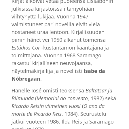
Kirjat alkoivat vetää puoleensa Lissabonin
julkisissa kirjastoissa iltamyöhään
viihtynyttä lukijaa. Vuonna 1947
valmistuneet pari novellia eivät vielä
nostaneet uraa lentoon. Kirjallisuuden
piiriin hänet vei 1950 alkanut toimensa
Estúdios Cor
-kustantamon kääntäjänä ja
toimittajana. Vuonna 1968 Saramago
rakastui kirjalliseen neuvojaansa,
näytelmäkirjailija ja novellisti
Isabe da
Nóbregaan
.
Hänelle José omisti teoksensa
Baltatsar ja
Blimunda
(
Memorial do convento
, 1982) sekä
Ricardo Reisin viimeinen vuosi
(
O ano da
morte de Ricardo Reis
, 1984). Seurustelu
jatkui vuoteen 1986. Ilda Reis ja Saramago