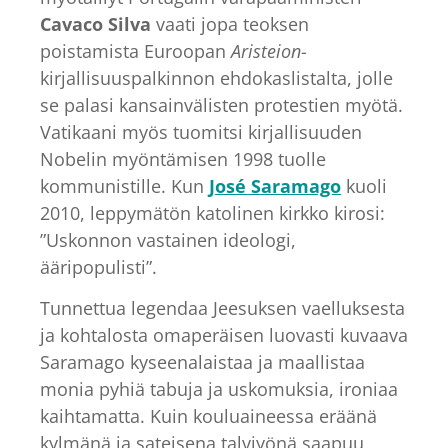
Cavaco Silva
vaati jopa teoksen
poistamista Euroopan
Aristeion
-
kirjallisuuspalkinnon ehdokaslistalta, jolle
se palasi kansainvälisten protestien myötä.
Vatikaani myös tuomitsi kirjallisuuden
Nobelin myöntämisen 1998 tuolle
kommunistille. Kun
José Saramago
kuoli
2010, leppymätön katolinen kirkko kirosi:
”Uskonnon vastainen ideologi,
ääripopulisti”.
Tunnettua legendaa Jeesuksen vaelluksesta
ja kohtalosta omaperäisen luovasti kuvaava
Saramago kyseenalaistaa ja maallistaa
monia pyhiä tabuja ja uskomuksia, ironiaa
kaihtamatta. Kuin kouluaineessa eräänä
kylmänä ja sateisena talviyönä saapuu