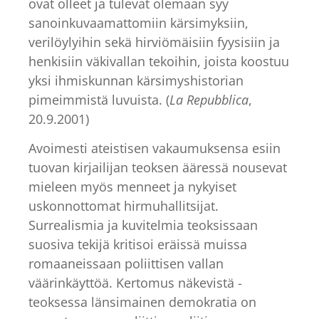
ovat olleet ja tulevat olemaan syy
sanoinkuvaamattomiin kärsimyksiin,
verilöylyihin sekä hirviömäisiin fyysisiin ja
henkisiin väkivallan tekoihin, joista koostuu
yksi ihmiskunnan kärsimyshistorian
pimeimmistä luvuista. (
La Repubblica
,
20.9.2001)
Avoimesti ateistisen vakaumuksensa esiin
tuovan kirjailijan teoksen ääressä nousevat
mieleen myös menneet ja nykyiset
uskonnottomat hirmuhallitsijat.
Surrealismia ja kuvitelmia teoksissaan
suosiva tekijä kritisoi eräissä muissa
romaaneissaan poliittisen vallan
väärinkäyttöä. Kertomus näkevistä -
teoksessa länsimainen demokratia on