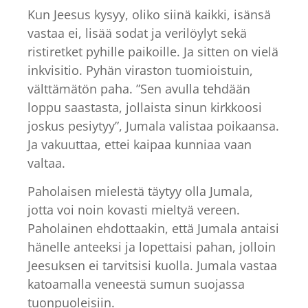
Kun Jeesus kysyy, oliko siinä kaikki, isänsä
vastaa ei, lisää sodat ja verilöylyt sekä
ristiretket pyhille paikoille. Ja sitten on vielä
inkvisitio. Pyhän viraston tuomioistuin,
välttämätön paha. ”Sen avulla tehdään
loppu saastasta, jollaista sinun kirkkoosi
joskus pesiytyy”, Jumala valistaa poikaansa.
Ja vakuuttaa, ettei kaipaa kunniaa vaan
valtaa.
Paholaisen mielestä täytyy olla Jumala,
jotta voi noin kovasti mieltyä vereen.
Paholainen ehdottaakin, että Jumala antaisi
hänelle anteeksi ja lopettaisi pahan, jolloin
Jeesuksen ei tarvitsisi kuolla. Jumala vastaa
katoamalla veneestä sumun suojassa
tuonpuoleisiin.