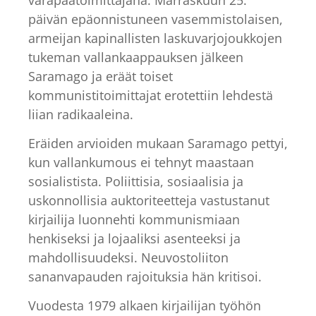
päivän epäonnistuneen vasemmistolaisen,
armeijan kapinallisten laskuvarjojoukkojen
tukeman vallankaappauksen jälkeen
Saramago ja eräät toiset
kommunistitoimittajat erotettiin lehdestä
liian radikaaleina.
Eräiden arvioiden mukaan Saramago pettyi,
kun vallankumous ei tehnyt maastaan
sosialistista. Poliittisia, sosiaalisia ja
uskonnollisia auktoriteetteja vastustanut
kirjailija luonnehti kommunismiaan
henkiseksi ja lojaaliksi asenteeksi ja
mahdollisuudeksi. Neuvostoliiton
sananvapauden rajoituksia hän kritisoi.
Vuodesta 1979 alkaen kirjailijan työhön