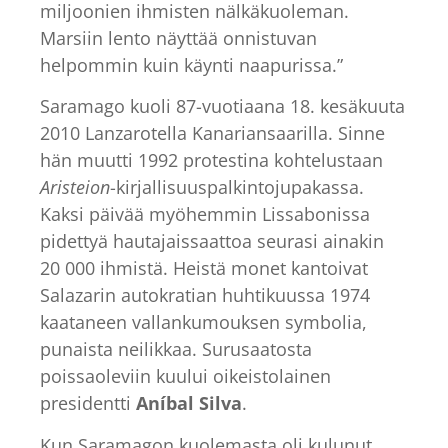
miljoonien ihmisten nälkäkuoleman.
Marsiin lento näyttää onnistuvan
helpommin kuin käynti naapurissa.”
Saramago kuoli 87-vuotiaana 18. kesäkuuta
2010 Lanzarotella Kanariansaarilla. Sinne
hän muutti 1992 protestina kohtelustaan
Aristeion
-kirjallisuuspalkintojupakassa.
Kaksi päivää myöhemmin Lissabonissa
pidettyä hautajaissaattoa seurasi ainakin
20 000 ihmistä. Heistä monet kantoivat
Salazarin autokratian huhtikuussa 1974
kaataneen vallankumouksen symbolia,
punaista neilikkaa. Surusaatosta
poissaoleviin kuului oikeistolainen
presidentti
Aníbal Silva
.
Kun Saramagon kuolemasta oli kulunut