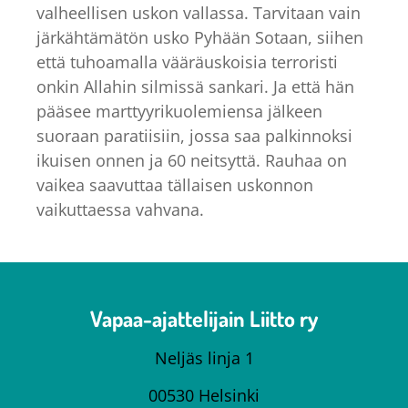
valheellisen uskon vallassa. Tarvitaan vain
järkähtämätön usko Pyhään Sotaan, siihen
että tuhoamalla vääräuskoisia terroristi
onkin Allahin silmissä sankari. Ja että hän
pääsee marttyyrikuolemiensa jälkeen
suoraan paratiisiin, jossa saa palkinnoksi
ikuisen onnen ja 60 neitsyttä. Rauhaa on
vaikea saavuttaa tällaisen uskonnon
vaikuttaessa vahvana.
Vapaa-ajattelijain Liitto ry
Neljäs linja 1
00530 Helsinki