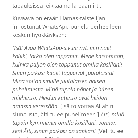
tapauksissa leikkaamalla pään irti.
Kuvaava on erään Hamas-taistelijan
innostunut WhatsApp-puhelu perheelleen
kesken hyökkäyksen:
”Isä! Avaa WhatsApp-sivuni nyt, niin näet
kaikki, jotka olen tappanut. Mene katsomaan,
kuinka paljon olen tappanut omilla käsilläni!
Sinun poikasi kädet tappoivat juutalaisia!
Minä soitan sinulle juutalaisen naisen
puhelimesta. Minä tapoin hänet ja hänen
miehensä. Heidän kätensä ovat heidän
omassa veressään.
[Isä toivottaa Allahin
siunausta, äiti tulee puhelimeen.]
Äiti, minä
tapoin kymmenen omilla käsilläni, vannon
sen! Äiti, sinun poikasi on sankari!
[Veli tulee