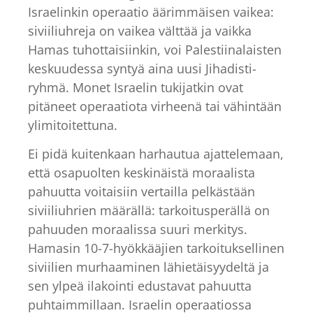
Israelinkin operaatio äärimmäisen vaikea:
siviiliuhreja on vaikea välttää ja vaikka
Hamas tuhottaisiinkin, voi Palestiinalaisten
keskuudessa syntyä aina uusi Jihadisti-
ryhmä. Monet Israelin tukijatkin ovat
pitäneet operaatiota virheenä tai vähintään
ylimitoitettuna.
Ei pidä kuitenkaan harhautua ajattelemaan,
että osapuolten keskinäistä moraalista
pahuutta voitaisiin vertailla pelkästään
siviiliuhrien määrällä: tarkoitusperällä on
pahuuden moraalissa suuri merkitys.
Hamasin 10-7-hyökkääjien tarkoituksellinen
siviilien murhaaminen lähietäisyydeltä ja
sen ylpeä ilakointi edustavat pahuutta
puhtaimmillaan. Israelin operaatiossa