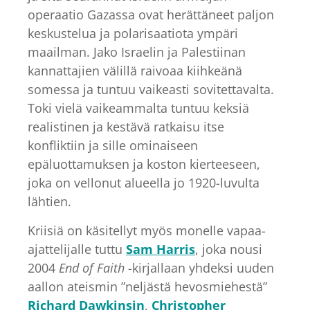
operaatio Gazassa ovat herättäneet paljon
keskustelua ja polarisaatiota ympäri
maailman. Jako Israelin ja Palestiinan
kannattajien välillä raivoaa kiihkeänä
somessa ja tuntuu vaikeasti sovitettavalta.
Toki vielä vaikeammalta tuntuu keksiä
realistinen ja kestävä ratkaisu itse
konfliktiin ja sille ominaiseen
epäluottamuksen ja koston kierteeseen,
joka on vellonut alueella jo 1920-luvulta
lähtien.
Kriisiä on käsitellyt myös monelle vapaa-
ajattelijalle tuttu
Sam Harris
, joka nousi
2004
End of Faith
-kirjallaan yhdeksi uuden
aallon ateismin ”neljästä hevosmiehestä”
Richard Dawkinsin
,
Christopher