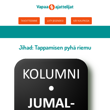
TAVOITTEEMME
LIITY JÄSENEKSI
KÄY KAUPASSA
Jihad: Tappamisen pyhä riemu