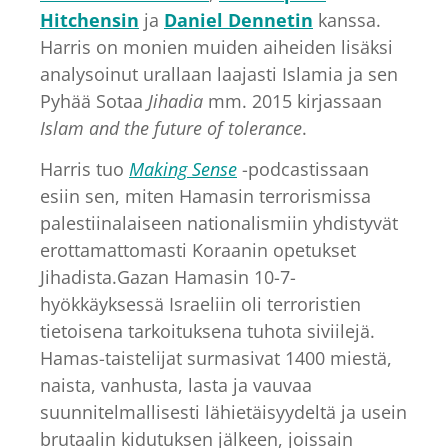
Hitchensin
ja
Daniel Dennetin
kanssa.
Harris on monien muiden aiheiden lisäksi
analysoinut urallaan laajasti Islamia ja sen
Pyhää Sotaa
Jihadia
mm. 2015 kirjassaan
Islam and the future of tolerance
.
Harris tuo
Making Sense
-podcastissaan
esiin sen, miten Hamasin terrorismissa
palestiinalaiseen nationalismiin yhdistyvät
erottamattomasti Koraanin opetukset
Jihadista.Gazan Hamasin 10-7-
hyökkäyksessä Israeliin oli terroristien
tietoisena tarkoituksena tuhota siviilejä.
Hamas-taistelijat surmasivat 1400 miestä,
naista, vanhusta, lasta ja vauvaa
suunnitelmallisesti lähietäisyydeltä ja usein
brutaalin kidutuksen jälkeen, joissain