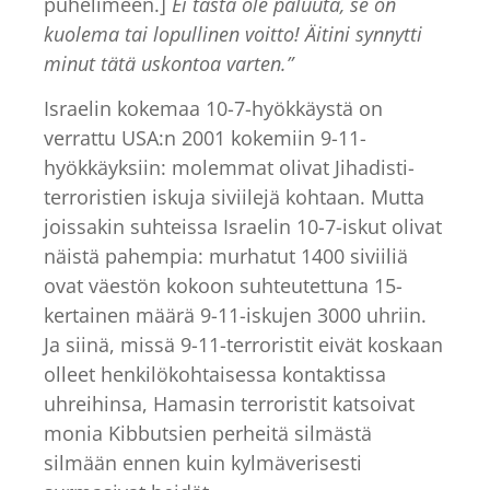
puhelimeen.]
Ei tästä ole paluuta, se on
kuolema tai lopullinen voitto! Äitini synnytti
minut tätä uskontoa varten.”
Israelin kokemaa 10-7-hyökkäystä on
verrattu USA:n 2001 kokemiin 9-11-
hyökkäyksiin: molemmat olivat Jihadisti-
terroristien iskuja siviilejä kohtaan. Mutta
joissakin suhteissa Israelin 10-7-iskut olivat
näistä pahempia: murhatut 1400 siviiliä
ovat väestön kokoon suhteutettuna 15-
kertainen määrä 9-11-iskujen 3000 uhriin.
Ja siinä, missä 9-11-terroristit eivät koskaan
olleet henkilökohtaisessa kontaktissa
uhreihinsa, Hamasin terroristit katsoivat
monia Kibbutsien perheitä silmästä
silmään ennen kuin kylmäverisesti