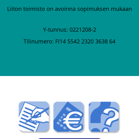
Liiton toimisto on avoinna sopimuksen mukaan
Y-tunnus: 0221208-2
Tilinumero: FI14 5542 2320 3638 64