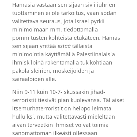
Hamasia vastaan sen sijaan siviiliuhrien
tuottaminen ei ole tarkoitus, vaan sodan
valitettava seuraus, jota Israel pyrkii
minimoimaan mm. tiedottamalla
pommitusten kohteista etukäteen. Hamas
sen sijaan yrittää
estää
tällaista
minimointia käyttämällä Palestiinalaisia
ihmiskilpinä rakentamalla tukikohtiaan
pakolaisleirien, moskeijoiden ja
sairaaloiden alle.
Niin 9-11 kuin 10-7-iskussakin jihad-
terroristit tiesivät pian kuolevansa. Tällaiset
itsemurhaterroristit on helppo leimata
hulluiksi, mutta valitettavasti mieleltään
aivan terveetkin ihmiset voivat toimia
sanomattoman ilkeästi ollessaan