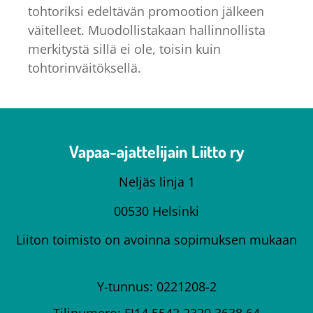
tohtoriksi edeltävän promootion jälkeen
väitelleet. Muodollistakaan hallinnollista
merkitystä sillä ei ole, toisin kuin
tohtorinväitöksellä.
Vapaa-ajattelijain Liitto ry
Neljäs linja 1
00530 Helsinki
Liiton toimisto on avoinna sopimuksen mukaan
Y-tunnus: 0221208-2