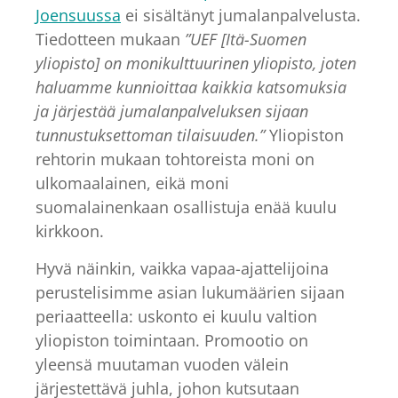
Joensuussa
ei sisältänyt jumalanpalvelusta.
Tiedotteen mukaan
”UEF [Itä-Suomen
yliopisto] on monikulttuurinen yliopisto, joten
haluamme kunnioittaa kaikkia katsomuksia
ja järjestää jumalanpalveluksen sijaan
tunnustuksettoman tilaisuuden.”
Yliopiston
rehtorin mukaan tohtoreista moni on
ulkomaalainen, eikä moni
suomalainenkaan osallistuja enää kuulu
kirkkoon.
Hyvä näinkin, vaikka vapaa-ajattelijoina
perustelisimme asian lukumäärien sijaan
periaatteella: uskonto ei kuulu valtion
yliopiston toimintaan. Promootio on
yleensä muutaman vuoden välein
järjestettävä juhla, johon kutsutaan