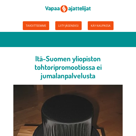
TAVOITTEEMME
LIITY JÄSENEKSI
KÄY KAUPASSA
Itä-Suomen yliopiston
tohtoripromootiossa ei
jumalanpalvelusta