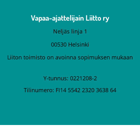
Vapaa-ajattelijain Liitto ry
Neljäs linja 1
00530 Helsinki
Liiton toimisto on avoinna sopimuksen mukaan
Y-tunnus: 0221208-2
Tilinumero: FI14 5542 2320 3638 64