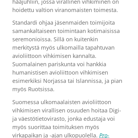
hääjuhliin, jossa virallinen vihkiminen on
hoidettu valtion viranomaisten toimesta.
Standardi ohjaa jäsenmaiden toimijoita
samankaltaiseen toimintaan kotimaisissa
seremonioissa. Sillä on kuitenkin
merkitystä myös ulkomailla tapahtuvan
avioliittoon vihkimisen kannalta.
Suomalainen pariskunta voi hankkia
humanistisen avioliittoon vihkimisen
esimerkiksi Norjassa tai Islannissa, ja pian
myös Ruotsissa.
Suomessa ulkomaalaisten avioliittoon
vihkimisen virallisen osuuden hoitaa Digi-
ja väestötietovirasto, jonka edustaja voi
myös suorittaa toimituksen myös
virkapaikan ja -ajan ulkopuolella.
Pro-