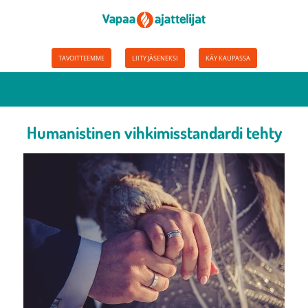
TAVOITTEEMME
LIITY JÄSENEKSI
KÄY KAUPASSA
Humanistinen vihkimisstandardi tehty