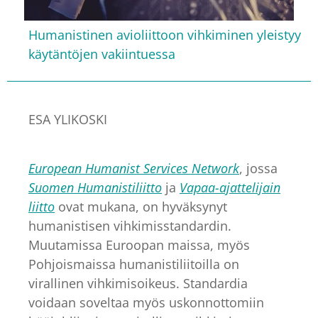
Humanistinen avioliittoon vihkiminen yleistyy
käytäntöjen vakiintuessa
ESA YLIKOSKI
European Humanist Services Network
, jossa
Suomen Humanistiliitto
ja
Vapaa-ajattelijain
liitto
ovat mukana, on hyväksynyt
humanistisen vihkimisstandardin.
Muutamissa Euroopan maissa, myös
Pohjoismaissa humanistiliitoilla on
virallinen vihkimisoikeus. Standardia
voidaan soveltaa myös uskonnottomiin