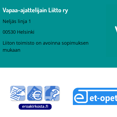
Vapaa-ajattelijain Liitto ry
Neljäs linja 1
00530 Helsinki
Liiton toimisto on avoinna sopimuksen
mukaan