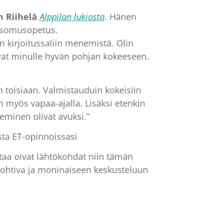
 Riihelä
Alppilan lukiosta
. Hänen
katsomusopetus.
en kirjoitussaliin menemistä. Olin
ivat minulle hyvän pohjan kokeeseen.
n toisiaan. Valmistauduin kokeisiin
in myös vapaa-ajalla. Lisäksi etenkin
minen olivat avuksi.”
asta ET-opinnoissasi
ntaa oivat lähtökohdat niin tämän
pohtiva ja moninaiseen keskusteluun