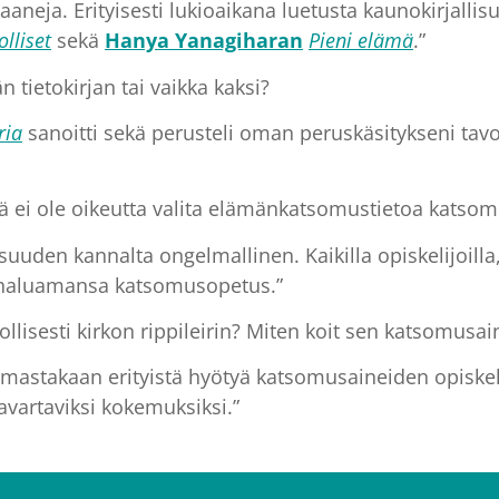
neja. Erityisesti lukioaikana luetusta kaunokirjalli
olliset
sekä
Hanya Yanagiharan
Pieni elämä
.”
 tietokirjan tai vaikka kaksi?
ria
sanoitti sekä perusteli oman peruskäsitykseni tav
nillä ei ole oikeutta valita elämänkatsomustietoa katso
uden kannalta ongelmallinen. Kaikilla opiskelijoilla, k
a haluamansa katsomusopetus.”
ollisesti kirkon rippileirin? Miten koit sen katsomusa
astakaan erityistä hyötyä katsomusaineiden opiskelu
 avartaviksi kokemuksiksi.”