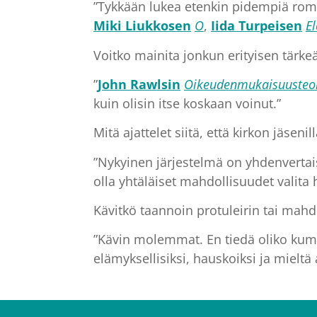
”Tykkään lukea etenkin pidempiä romaa
Miki Liukkosen
O
,
Iida Turpeisen
El
Voitko mainita jonkun erityisen tärkeän
”
John Rawlsin
Oikeudenmukai­suusteo
kuin olisin itse koskaan voinut.”
Mitä ajattelet siitä, että kirkon jäse
”Nykyinen järjestelmä on yhdenvertaisu
olla yhtäläiset mahdollisuudet valit
Kävitkö taannoin protuleirin tai mahd
”Kävin molemmat. En tiedä oliko kumm
elämyksellisiksi, hauskoiksi ja mieltä