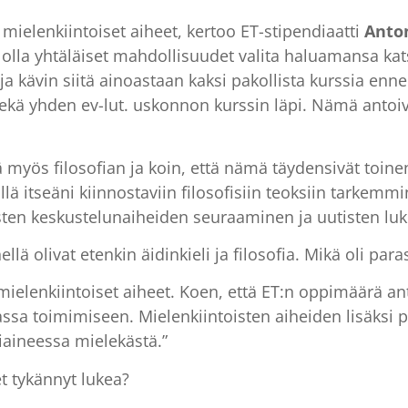
 mielenkiintoiset aiheet, kertoo ET-stipendiaatti
Anton
lisi olla yhtäläiset mahdollisuudet valita haluamansa 
 ja kävin siitä ainoastaan kaksi pakollista kurssia enn
n sekä yhden ev-lut. uskonnon kurssin läpi. Nämä anto
 myös filosofian ja koin, että nämä täydensivät toine
lä itseäni kiinnostaviin filosofisiin teoksiin tarkemm
en keskustelunaiheiden seuraaminen ja uutisten luke
lä olivat etenkin äidinkieli ja filosofia. Mikä oli par
 mielenkiintoiset aiheet. Koen, että ET:n oppimäärä a
sa toimimiseen. Mielenkiintoisten aiheiden lisäksi 
aineessa mielekästä.”
et tykännyt lukea?