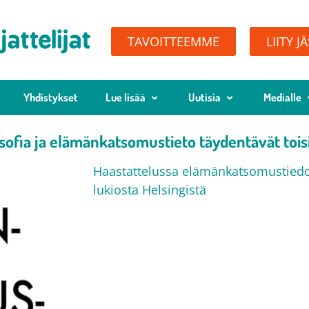
TAVOITTEEMME
LIITY J
Yhdistykset
Lue lisää
Uutisia
Medialle
osofia ja elämänkatsomustieto täydentävät tois
Haastattelussa elämänkatsomustiedon
lukiosta Helsingistä