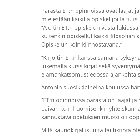
Parasta ET:n opinnoissa ovat laajat ja
mielestään kaikilla opiskelijoilla tu
”Aloitin ET:n opiskelun vasta lukiossa
kuitenkin opiskellut kaikki filosofia
Opiskelun koin kiinnostavana.”
”Kirjoitin ET:n kanssa samana syksynä
lukemalla kurssikirjat sekä syventymäl
elämänkatsomustiedossa ajankohtaist
Antonin suosikkiaineina koulussa hänel
”ET:n opinnoissa parasta on laajat ja
päivän kuin huomisenkin yhteiskunnas
kannustava opetuksen muoto oli oppi
Mitä kaunokirjallisuutta tai fiktiota ol