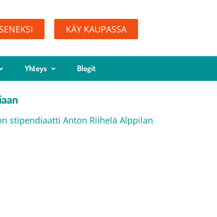
ÄSENEKSI
KÄY KAUPASSA
Yhteys
Blogit
iaan
 stipendiaatti Anton Riihelä Alppilan