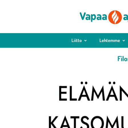
Liitto
Lehtemme
Fil