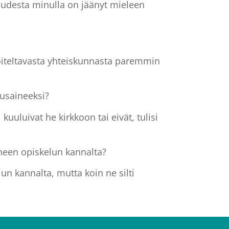
suudesta minulla on jäänyt mieleen
oiteltavasta yhteiskunnasta paremmin
musaineeksi?
uuluivat he kirkkoon tai eivät, tulisi
ineen opiskelun kannalta?
n kannalta, mutta koin ne silti