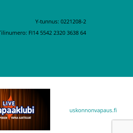
Y-tunnus: 0221208-2
Tilinumero: FI14 5542 2320 3638 64
uskonnonvapaus.fi