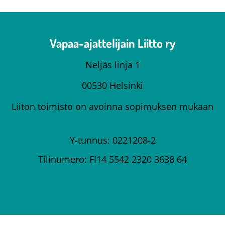
Vapaa-ajattelijain Liitto ry
Neljäs linja 1
00530 Helsinki
Liiton toimisto on avoinna sopimuksen mukaan
Y-tunnus: 0221208-2
Tilinumero: FI14 5542 2320 3638 64