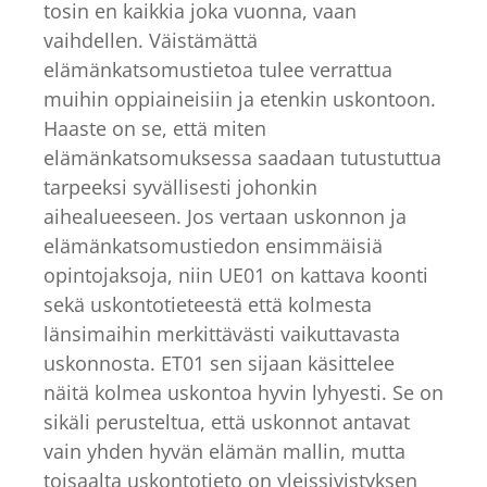
tosin en kaikkia joka vuonna, vaan
vaihdellen. Väistämättä
elämänkatsomustietoa tulee verrattua
muihin oppiaineisiin ja etenkin uskontoon.
Haaste on se, että miten
elämänkatsomuksessa saadaan tutustuttua
tarpeeksi syvällisesti johonkin
aihealueeseen. Jos vertaan uskonnon ja
elämänkatsomustiedon ensimmäisiä
opintojaksoja, niin UE01 on kattava koonti
sekä uskontotieteestä että kolmesta
länsimaihin merkittävästi vaikuttavasta
uskonnosta. ET01 sen sijaan käsittelee
näitä kolmea uskontoa hyvin lyhyesti. Se on
sikäli perusteltua, että uskonnot antavat
vain yhden hyvän elämän mallin, mutta
toisaalta uskontotieto on yleissivistyksen