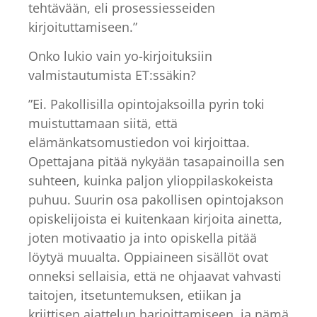
tehtävään, eli prosessiesseiden
kirjoituttamiseen.”
Onko lukio vain yo-kirjoituksiin
valmistautumista ET:ssäkin?
”Ei. Pakollisilla opintojaksoilla pyrin toki
muistuttamaan siitä, että
elämänkatsomustiedon voi kirjoittaa.
Opettajana pitää nykyään tasapainoilla sen
suhteen, kuinka paljon ylioppilaskokeista
puhuu. Suurin osa pakollisen opintojakson
opiskelijoista ei kuitenkaan kirjoita ainetta,
joten motivaatio ja into opiskella pitää
löytyä muualta. Oppiaineen sisällöt ovat
onneksi sellaisia, että ne ohjaavat vahvasti
taitojen, itsetuntemuksen, etiikan ja
kriittisen ajattelun harjoittamiseen, ja nämä