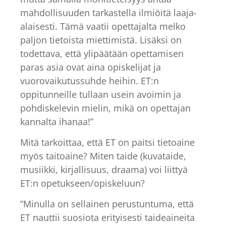
mahdollisuuden tarkastella ilmiöitä laaja-
alaisesti. Tämä vaatii opettajalta melko
paljon tietoista miettimistä. Lisäksi on
todettava, että ylipäätään opettamisen
paras asia ovat aina opiskelijat ja
vuorovaikutussuhde heihin. ET:n
oppitunneille tullaan usein avoimin ja
pohdiskelevin mielin, mikä on opettajan
kannalta ihanaa!”
Mitä tarkoittaa, että ET on paitsi tietoaine
myös taitoaine? Miten taide (kuvataide,
musiikki, kirjallisuus, draama) voi liittyä
ET:n opetukseen/opiskeluun?
”Minulla on sellainen perustuntuma, että
ET nauttii suosiota erityisesti taideaineita