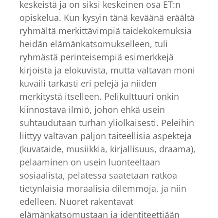
keskeistä ja on siksi keskeinen osa ET:n
opiskelua. Kun kysyin tänä keväänä eräältä
ryhmältä merkittävimpiä taidekokemuksia
heidän elämänkatsomukselleen, tuli
ryhmästä perinteisempiä esimerkkejä
kirjoista ja elokuvista, mutta valtavan moni
kuvaili tarkasti eri pelejä ja niiden
merkitystä itselleen. Pelikulttuuri onkin
kiinnostava ilmiö, johon ehkä usein
suhtaudutaan turhan yliolkaisesti. Peleihin
liittyy valtavan paljon taiteellisia aspekteja
(kuvataide, musiikkia, kirjallisuus, draama),
pelaaminen on usein luonteeltaan
sosiaalista, pelatessa saatetaan ratkoa
tietynlaisia moraalisia dilemmoja, ja niin
edelleen. Nuoret rakentavat
elämänkatsomustaan ja identiteettiään