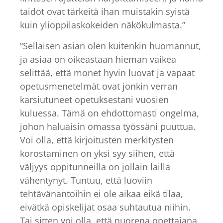
taidot ovat tärkeitä ihan muistakin syistä
kuin ylioppilaskokeiden näkökulmasta.”
”Sellaisen asian olen kuitenkin huomannut,
ja asiaa on oikeastaan hieman vaikea
selittää, että monet hyvin luovat ja vapaat
opetusmenetelmät ovat jonkin verran
karsiutuneet opetuksestani vuosien
kuluessa. Tämä on ehdottomasti ongelma,
johon haluaisin omassa työssäni puuttua.
Voi olla, että kirjoitusten merkitysten
korostaminen on yksi syy siihen, että
väljyys oppitunneilla on jollain lailla
vähentynyt. Tuntuu, että luoviin
tehtävänantoihin ei ole aikaa eikä tilaa,
eivätkä opiskelijat osaa suhtautua niihin.
Tai sitten voi olla, että nuorena opettajana