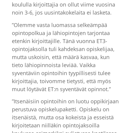
koululla kirjoittajia on ollut viime vuosina
noin 3-6, jos uusintakokelaita ei lasketa.
”Olemme vasta luomassa selkeämpää
opintopolkua ja lähiopintojen tarjontaa
etenkin kirjoittajille. Tänä vuonna ET3-
opintojaksolla tuli kahdeksan opiskelijaa,
mutta uskoisin, että määrä kasvaa, kun
tieto lähiopinnoista leviää. Vaikka
syventäviin opintoihin tyypillisesti tulee
kirjoittajia, toivomme tietysti, että myös
muut löytävät ET:n syventävät opinnot.”
”Itsenäisiin opintoihin on luotu oppikirjaan
perustuva opiskelupaketti. Opiskelu on
itsenäistä, mutta osa kokeista ja esseistä
kirjoitetaan niilläkin opintojaksoilla