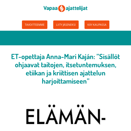
TAVOITTEEMME
LIITY JÄSENEKSI
KÄY KAUPASSA
ET-opettaja Anna-Mari Kaján: ”Sisällöt
ohjaavat taitojen, itsetuntemuksen,
etiikan ja kriittisen ajattelun
harjoittamiseen”