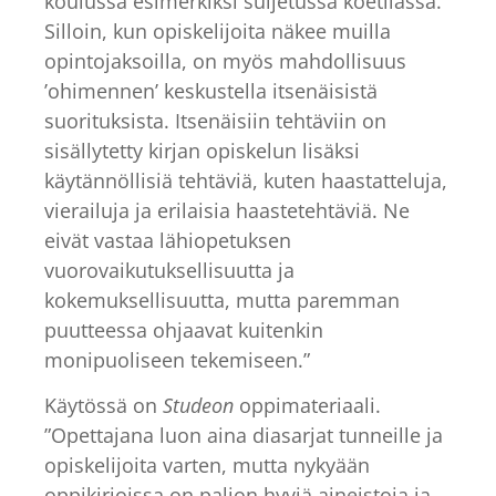
koulussa esimerkiksi suljetussa koetilassa.
Silloin, kun opiskelijoita näkee muilla
opintojaksoilla, on myös mahdollisuus
’ohimennen’ keskustella itsenäisistä
suorituksista. Itsenäisiin tehtäviin on
sisällytetty kirjan opiskelun lisäksi
käytännöllisiä tehtäviä, kuten haastatteluja,
vierailuja ja erilaisia haastetehtäviä. Ne
eivät vastaa lähiopetuksen
vuorovaikutuksellisuutta ja
kokemuksellisuutta, mutta paremman
puutteessa ohjaavat kuitenkin
monipuoliseen tekemiseen.”
Käytössä on
Studeon
oppimateriaali.
”Opettajana luon aina diasarjat tunneille ja
opiskelijoita varten, mutta nykyään
oppikirjoissa on paljon hyviä aineistoja ja