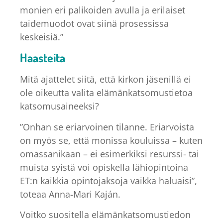
monien eri palikoiden avulla ja erilaiset
taidemuodot ovat siinä prosessissa
keskeisiä.”
Haasteita
Mitä ajattelet siitä, että kirkon jäsenillä ei
ole oikeutta valita elämänkatsomustietoa
katsomusaineeksi?
”Onhan se eriarvoinen tilanne. Eriarvoista
on myös se, että monissa kouluissa – kuten
omassanikaan – ei esimerkiksi resurssi- tai
muista syistä voi opiskella lähiopintoina
ET:n kaikkia opintojaksoja vaikka haluaisi”,
toteaa Anna-Mari Kaján.
Voitko suositella elämänkatsomustiedon