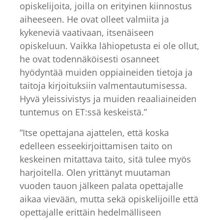
opiskelijoita, joilla on erityinen kiinnostus
aiheeseen. He ovat olleet valmiita ja
kykeneviä vaativaan, itsenäiseen
opiskeluun. Vaikka lähiopetusta ei ole ollut,
he ovat todennäköisesti osanneet
hyödyntää muiden oppiaineiden tietoja ja
taitoja kirjoituksiin valmentautumisessa.
Hyvä yleissivistys ja muiden reaaliaineiden
tuntemus on ET:ssä keskeistä.”
”Itse opettajana ajattelen, että koska
edelleen esseekirjoittamisen taito on
keskeinen mitattava taito, sitä tulee myös
harjoitella. Olen yrittänyt muutaman
vuoden tauon jälkeen palata opettajalle
aikaa vievään, mutta sekä opiskelijoille että
opettajalle erittäin hedelmälliseen