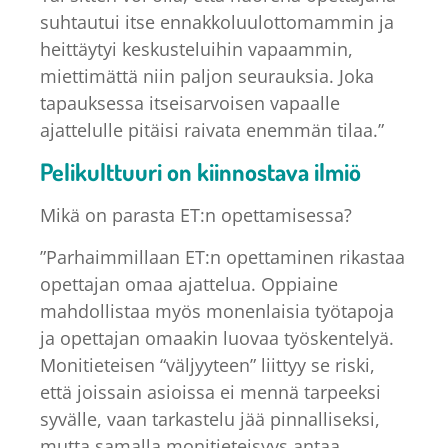
suhtautui itse ennakkoluulottomammin ja
heittäytyi keskusteluihin vapaammin,
miettimättä niin paljon seurauksia. Joka
tapauksessa itseisarvoisen vapaalle
ajattelulle pitäisi raivata enemmän tilaa.”
Pelikulttuuri on kiinnostava ilmiö
Mikä on parasta ET:n opettamisessa?
”Parhaimmillaan ET:n opettaminen rikastaa
opettajan omaa ajattelua. Oppiaine
mahdollistaa myös monenlaisia työtapoja
ja opettajan omaakin luovaa työskentelyä.
Monitieteisen “väljyyteen” liittyy se riski,
että joissain asioissa ei mennä tarpeeksi
syvälle, vaan tarkastelu jää pinnalliseksi,
mutta samalla monitieteisyys antaa