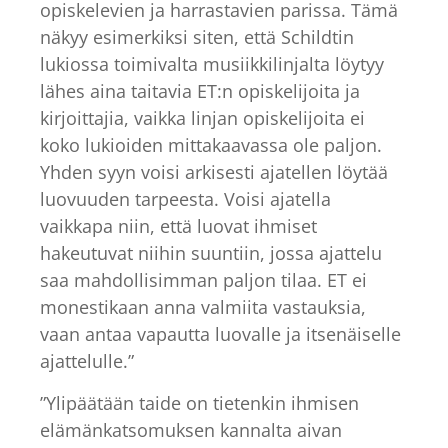
opiskelevien ja harrastavien parissa. Tämä
näkyy esimerkiksi siten, että Schildtin
lukiossa toimivalta musiikkilinjalta löytyy
lähes aina taitavia ET:n opiskelijoita ja
kirjoittajia, vaikka linjan opiskelijoita ei
koko lukioiden mittakaavassa ole paljon.
Yhden syyn voisi arkisesti ajatellen löytää
luovuuden tarpeesta. Voisi ajatella
vaikkapa niin, että luovat ihmiset
hakeutuvat niihin suuntiin, jossa ajattelu
saa mahdollisimman paljon tilaa. ET ei
monestikaan anna valmiita vastauksia,
vaan antaa vapautta luovalle ja itsenäiselle
ajattelulle.”
”Ylipäätään taide on tietenkin ihmisen
elämänkatsomuksen kannalta aivan