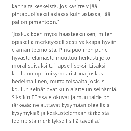
kannalta keskeistä. Jos käsittely jää
pintapuoliseksi asiassa kuin asiassa, jää
paljon pimentoon.”
”Joskus koen myös haasteeksi sen, miten
opiskella merkityksellisesti vaikkapa hyvän
elämän teemoista. Pintapuolinen puhe
hyvästä elämästä muuttuu herkästi joko
moralisoivaksi tai lapselliseksi. Lisäksi
koulu on oppimisympäristönä joskus
hedelmällinen, mutta toisaalta joskus
koulun seinät ovat kuin ajattelun seinämiä.
Siksikin ET:ssä elokuvat ja muu taide on
tärkeää; ne auttavat kysymään oleellisia
kysymyksiä ja keskustelemaan tärkeistä
teemoista merkityksellisillä tavoilla.”