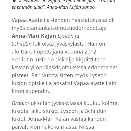
⏹ ”Itseisarvoisen vapaalle ajattelulle pitäisi raivata
enemmän tilaa”, Anna-Mari Kaján sanoo.
Vapaa Ajattelija -lehden haastattelussa oli
myös elämänkatsomustiedon opettaja
Anna-Mari Kaján
Lyseon ja
Schildtin
lukioista Jyväskylästä. Hän on
aloittanut opettajana vuonna 2012.
Schildtin lukion opiskelija kirjoitti tänä
kevään ylioppilaskirjoituksissa erinomaiset
pisteet. Pari vuotta sitten myös Lyseon
lukion opiskelija ansaitsi Vapaa-ajattelijain
liiton stipendin.
Gradia
-lukioihin Jyväskylässä kuuluu kolme
lukiota, aikuislukio, Lyseon ja Schildtin
lukiot. Anna-Mari Kaján vastaa kahden
päivälukion näkökulmasta. Niissä