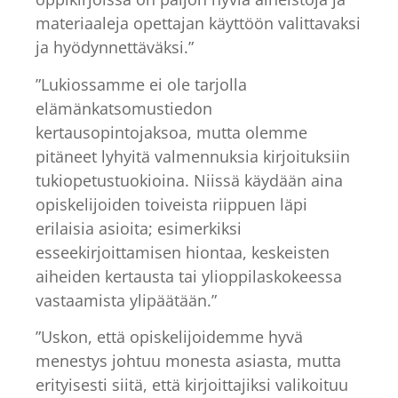
materiaaleja opettajan käyttöön valittavaksi
ja hyödynnettäväksi.”
”Lukiossamme ei ole tarjolla
elämänkatsomustiedon
kertausopintojaksoa, mutta olemme
pitäneet lyhyitä valmennuksia kirjoituksiin
tukiopetustuokioina. Niissä käydään aina
opiskelijoiden toiveista riippuen läpi
erilaisia asioita; esimerkiksi
esseekirjoittamisen hiontaa, keskeisten
aiheiden kertausta tai ylioppilaskokeessa
vastaamista ylipäätään.”
”Uskon, että opiskelijoidemme hyvä
menestys johtuu monesta asiasta, mutta
erityisesti siitä, että kirjoittajiksi valikoituu