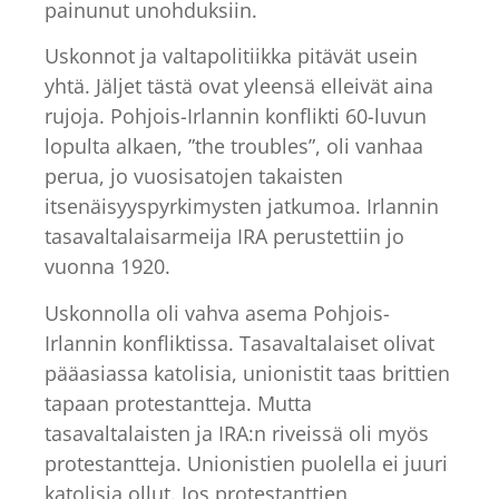
painunut unohduksiin.
Uskonnot ja valtapolitiikka pitävät usein
yhtä. Jäljet tästä ovat yleensä elleivät aina
rujoja. Pohjois-Irlannin konflikti 60-luvun
lopulta alkaen, ”the troubles”, oli vanhaa
perua, jo vuosisatojen takaisten
itsenäisyyspyrkimysten jatkumoa. Irlannin
tasavaltalaisarmeija IRA perustettiin jo
vuonna 1920.
Uskonnolla oli vahva asema Pohjois-
Irlannin konfliktissa. Tasavaltalaiset olivat
pääasiassa katolisia, unionistit taas brittien
tapaan protestantteja. Mutta
tasavaltalaisten ja IRA:n riveissä oli myös
protestantteja. Unionistien puolella ei juuri
katolisia ollut. Jos protestanttien