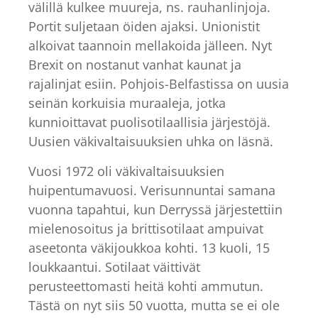
välillä kulkee muureja, ns. rauhanlinjoja.
Portit suljetaan öiden ajaksi. Unionistit
alkoivat taannoin mellakoida jälleen. Nyt
Brexit on nostanut vanhat kaunat ja
rajalinjat esiin. Pohjois-Belfastissa on uusia
seinän korkuisia muraaleja, jotka
kunnioittavat puolisotilaallisia järjestöjä.
Uusien väkivaltaisuuksien uhka on läsnä.
Vuosi 1972 oli väkivaltaisuuksien
huipentumavuosi. Verisunnuntai samana
vuonna tapahtui, kun Derryssä järjestettiin
mielenosoitus ja brittisotilaat ampuivat
aseetonta väkijoukkoa kohti. 13 kuoli, 15
loukkaantui. Sotilaat väittivät
perusteettomasti heitä kohti ammutun.
Tästä on nyt siis 50 vuotta, mutta se ei ole