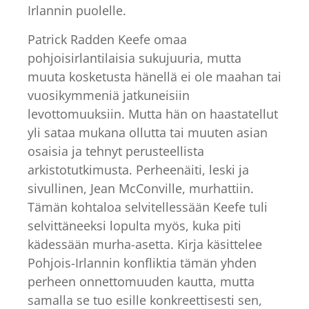
Irlannin puolelle.
Patrick Radden Keefe omaa
pohjoisirlantilaisia sukujuuria, mutta
muuta kosketusta hänellä ei ole maahan tai
vuosikymmeniä jatkuneisiin
levottomuuksiin. Mutta hän on haastatellut
yli sataa mukana ollutta tai muuten asian
osaisia ja tehnyt perusteellista
arkistotutkimusta. Perheenäiti, leski ja
sivullinen, Jean McConville, murhattiin.
Tämän kohtaloa selvitellessään Keefe tuli
selvittäneeksi lopulta myös, kuka piti
kädessään murha-asetta. Kirja käsittelee
Pohjois-Irlannin konfliktia tämän yhden
perheen onnettomuuden kautta, mutta
samalla se tuo esille konkreettisesti sen,