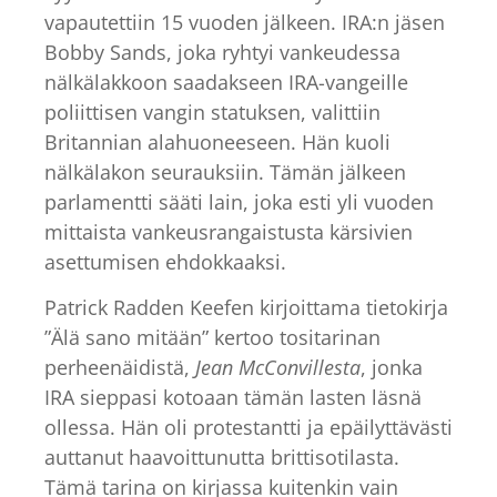
vapautettiin 15 vuoden jälkeen. IRA:n jäsen
Bobby Sands, joka ryhtyi vankeudessa
nälkälakkoon saadakseen IRA-vangeille
poliittisen vangin statuksen, valittiin
Britannian alahuoneeseen. Hän kuoli
nälkälakon seurauksiin. Tämän jälkeen
parlamentti sääti lain, joka esti yli vuoden
mittaista vankeusrangaistusta kärsivien
asettumisen ehdokkaaksi.
Patrick Radden Keefen kirjoittama tietokirja
”Älä sano mitään” kertoo tositarinan
perheenäidistä,
Jean McConvillesta
, jonka
IRA sieppasi kotoaan tämän lasten läsnä
ollessa. Hän oli protestantti ja epäilyttävästi
auttanut haavoittunutta brittisotilasta.
Tämä tarina on kirjassa kuitenkin vain