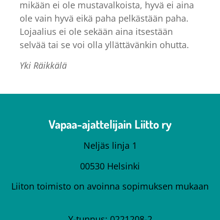
mikään ei ole mustavalkoista, hyvä ei aina
ole vain hyvä eikä paha pelkästään paha.
Lojaalius ei ole sekään aina itsestään
selvää tai se voi olla yllättävänkin ohutta.
Yki Räikkälä
Vapaa-ajattelijain Liitto ry
Neljäs linja 1
00530 Helsinki
Liiton toimisto on avoinna sopimuksen mukaan
Y-tunnus: 0221208-2