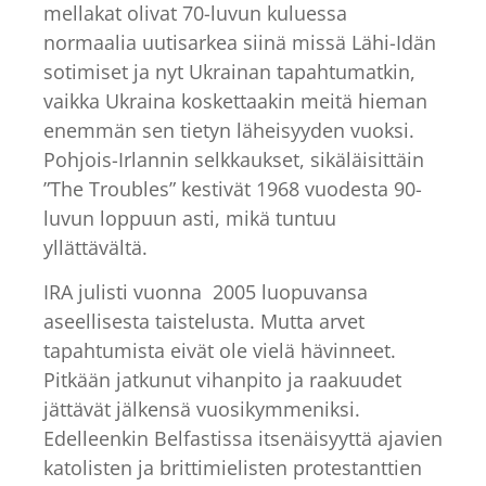
mellakat olivat 70-luvun kuluessa
normaalia uutisarkea siinä missä Lähi-Idän
sotimiset ja nyt Ukrainan tapahtumatkin,
vaikka Ukraina koskettaakin meitä hieman
enemmän sen tietyn läheisyyden vuoksi.
Pohjois-Irlannin selkkaukset, sikäläisittäin
”The Troubles” kestivät 1968 vuodesta 90-
luvun loppuun asti, mikä tuntuu
yllättävältä.
IRA julisti vuonna 2005 luopuvansa
aseellisesta taistelusta. Mutta arvet
tapahtumista eivät ole vielä hävinneet.
Pitkään jatkunut vihanpito ja raakuudet
jättävät jälkensä vuosikymmeniksi.
Edelleenkin Belfastissa itsenäisyyttä ajavien
katolisten ja brittimielisten protestanttien