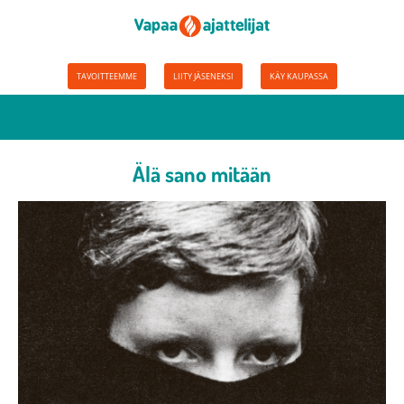
TAVOITTEEMME
LIITY JÄSENEKSI
KÄY KAUPASSA
Älä sano mitään