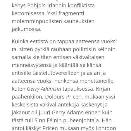
kehys Pohjois-Irlannin konfliktista
kertomisessa. Yksi fragmentti
molemminpuolisten kauheuksien
jatkumossa.
Kuinka eettistä on tappaa aatteensa vuoksi
tai sitten pyrkiä rauhaan poliittisin keinoin
samalla kieltäen entisen väkivaltaisen
menneisyytensä ja kääntää selkänsä
entisille taistelutovereilleen ja asian ja
aatteensa vuoksi henkensä menettäneille,
kuten
Gerry Adamsin
tapauksessa. Kirjan
päähenkilön, Dolours Pricen, mukaan yksi
keskeisistä väkivallantekoja käskenyt ja
jakanut oli juuri Gerry Adams ennen kuin
tästä tuli Sinn Féinin puheenjohtaja. Hän
antoi käskyt Pricen mukaan myös Lontoon