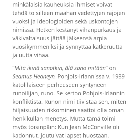
minkälaisia kauheuksia ihmiset voivat
tehdä toisilleen maahan vedettyjen rajojen
vuoksi ja ideologioiden sekä uskontojen
nimissä. Hetken kestänyt vihanpurkaus ja
väkivaltaisuus jättää jälkeensä arpia
vuosikymmeniksi ja synnyttää katkeruutta
ja uutta vihaa.
”
Mitä ikinä sanotkin, älä sano mitään
” on
Seamus Heaneyn,
Pohjois-Irlannissa v. 1939
katolilaiseen perheeseen syntyneen
runoilijan, runo. Se kertoo Pohjois-Irlannin
konfliktista. Runon nimi tiivistää sen, miten
hiljaisuuden rikkominen saattoi olla oman
henkikullan menetys. Mutta tämä toimi
myös toisinpäin: Kun Jean McConville oli
kadonnut, joutuivat lapset huostaan.