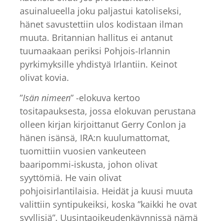
asuinalueella joku paljastui katoliseksi,
hänet savustettiin ulos kodistaan ilman
muuta. Britannian hallitus ei antanut
tuumaakaan periksi Pohjois-Irlannin
pyrkimyksille yhdistyä Irlantiin. Keinot
olivat kovia.
”
Isän nimeen
” -elokuva kertoo
tositapauksesta, jossa elokuvan perustana
olleen kirjan kirjoittanut Gerry Conlon ja
hänen isänsä, IRA:n kuulumattomat,
tuomittiin vuosien vankeuteen
baaripommi-iskusta, johon olivat
syyttömiä. He vain olivat
pohjoisirlantilaisia. Heidät ja kuusi muuta
valittiin syntipukeiksi, koska ”kaikki he ovat
syyllisiä”. Uusintaoikeudenkäynnissä nämä