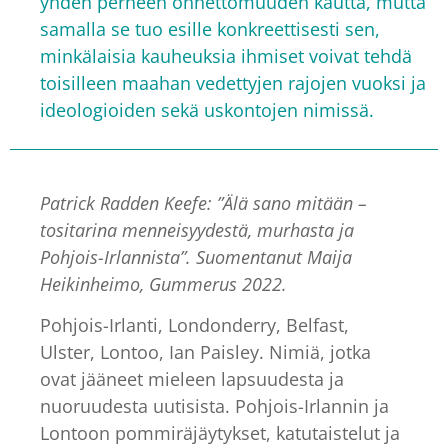
yhden perheen onnettomuuden kautta, mutta
samalla se tuo esille konkreettisesti sen,
minkälaisia kauheuksia ihmiset voivat tehdä
toisilleen maahan vedettyjen rajojen vuoksi ja
ideologioiden sekä uskontojen nimissä.
Patrick Radden Keefe: ”Älä sano mitään –
tositarina menneisyydestä, murhasta ja
Pohjois-Irlannista”. Suomentanut Maija
Heikinheimo, Gummerus 2022.
Pohjois-Irlanti, Londonderry, Belfast,
Ulster, Lontoo, Ian Paisley. Nimiä, jotka
ovat jääneet mieleen lapsuudesta ja
nuoruudesta uutisista. Pohjois-Irlannin ja
Lontoon pommiräjäytykset, katutaistelut ja