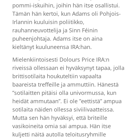
pommi-iskuihin, joihin hän itse osallistui.
Tämän hän kertoi, kun Adams oli Pohjois-
Irlannin kuuluisin poliitikko,
rauhanneuvottelija ja Sinn Féinin
puheenjohtaja. Adams itse on aina
kieltänyt kuuluneensa IRA:han.
Mielenkiintoisesti Dolours Price IRA:n
riveissä ollessaan ei hyväksynyt tapaa, jolla
brittisotilaita houkuteltiin vapaalta
baareista treffeille ja ammuttiin. Hänestä
”sotilaitten pitäisi olla univormussa, kun
heidät ammutaan”. Ei ole ”eettistä” ampua
sotilaita näiden ollessa siviilivaatteissa.
Mutta sen hän hyväksyi, että briteille
vasikoineita omia sai ampua. Hän itse
kuljetti näitä autolla teloitusryhmille