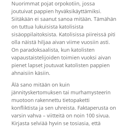
Nuorimmat pojat orpokotiin, jossa
joutuivat pappien hyväksikäyttämiksi.
Siitäkään ei saanut sanoa mitään. Tämähän
on tuttua lukuisista katolisista
sisäoppilaitoksista. Katolisissa piireissä piti
olla näistä hiljaa aivan viime vuosiin asti.
On paradoksaalista, kun katolisten
vapaustaistelijoiden toimien vuoksi aivan
pienet lapset joutuvat katolisten pappien
ahnaisiin käsiin.
Älä sano mitään on kuin
jännityskertomuksen tai murhamysteerin
muotoon rakennettu tietopaketti
konfliktista ja sen uhreista. Faktaperusta on
varsin vahva – viitteitä on noin 100 sivua.
Kirjasta selviää hyvin se tosiasia, että