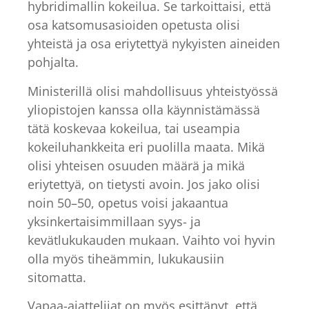
hybridimallin kokeilua. Se tarkoittaisi, että
osa katsomusasioiden opetusta olisi
yhteistä ja osa eriytettyä nykyisten aineiden
pohjalta.
Ministerillä olisi mahdollisuus yhteistyössä
yliopistojen kanssa olla käynnistämässä
tätä koskevaa kokeilua, tai useampia
kokeiluhankkeita eri puolilla maata. Mikä
olisi yhteisen osuuden määrä ja mikä
eriytettyä, on tietysti avoin. Jos jako olisi
noin 50–50, opetus voisi jakaantua
yksinkertaisimmillaan syys- ja
kevätlukukauden mukaan. Vaihto voi hyvin
olla myös tiheämmin, lukukausiin
sitomatta.
Vapaa-ajattelijat on myös esittänyt, että