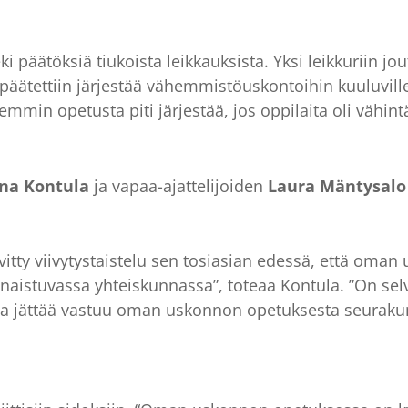
i päätöksiä tiukoista leikkauksista. Yksi leikkuriin jo
äätettiin järjestää vähemmistöuskontoihin kuuluvill
min opetusta piti järjestää, jos oppilaita oli vähin
na Kontula
ja vapaa-ajattelijoiden
Laura Mäntysalo
vitty viivytystaistelu sen tosiasian edessä, että om
naistuvassa yhteiskunnassa”, toteaa Kontula. ”On selvä
n ja jättää vastuu oman uskonnon opetuksesta seurakun