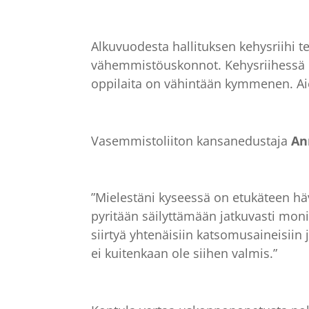
Alkuvuodesta hallituksen kehysriihi tek
vähemmistöuskonnot. Kehysriihessä p
oppilaita on vähintään kymmenen. Aiem
Vasemmistoliiton kansanedustaja
An
”Mielestäni kyseessä on etukäteen hä
pyritään säilyttämään jatkuvasti moni
siirtyä yhtenäisiin katsomusaineisii
ei kuitenkaan ole siihen valmis.”