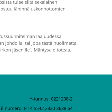
ista tulee siitä sekalainen
ä koostuu lähinnä uskonnottomien
tussuunnitelman laajuudessa.
n johdolla, tai jopa tästä huolimatta.
irkon jäsenille”, Mäntysalo toteaa.
Y-tunnus: 0221208-2
Tilinumero: FI14 5542 2320 3638 64