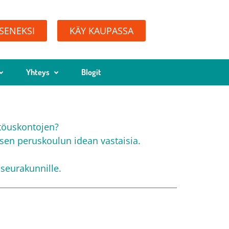
ÄSENEKSI
KÄY KAUPASSA
Yhteys
Blogit
stöuskontojen?
isen peruskoulun idean vastaisia.
seurakunnille.