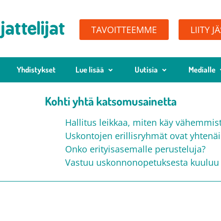
TAVOITTEEMME
LIITY J
Yhdistykset
Lue lisää
Uutisia
Medialle
Kohti yhtä katsomusainetta
Hallitus leikkaa, miten käy vähemmi
Uskontojen erillisryhmät ovat yhtenä
Onko erityisasemalle perusteluja?
Vastuu uskonnonopetuksesta kuuluu 