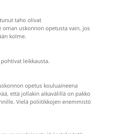
utunut taho olivat
e oman uskonnon opetusta vain, jos
tään kolme.
pohtivat leikkausta.
an uskonnon opetus kouluaineena
ä, että jollakin aikavälillä on pakko
nille. Vielä poliitikkojen enemmistö