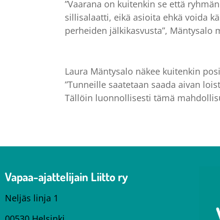
”Vaarana on kuitenkin se että ryhmän 
sillisalaatti, eikä asioita ehkä voida
perheiden jälkikasvusta”, Mäntysalo 
Laura Mäntysalo näkee kuitenkin po
”Tunneille saatetaan saada aivan lois
Tällöin luonnollisesti tämä mahdollisu
Vapaa-ajattelijain Liitto ry
Neljäs linja 1
00530 Helsinki