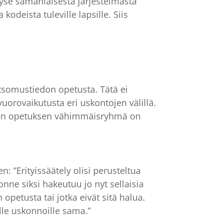
yse samanlaisesta järjestelmästä
kodeista tuleville lapsille. Siis
tsomustiedon opetusta. Tätä ei
orovaikutusta eri uskontojen välillä.
een opetuksen vähimmäisryhmä on
 ”Erityissäätely olisi perusteltua
ne siksi hakeutuu jo nyt sellaisia
petusta tai jotka eivät sitä halua.
lle uskonnoille sama.”