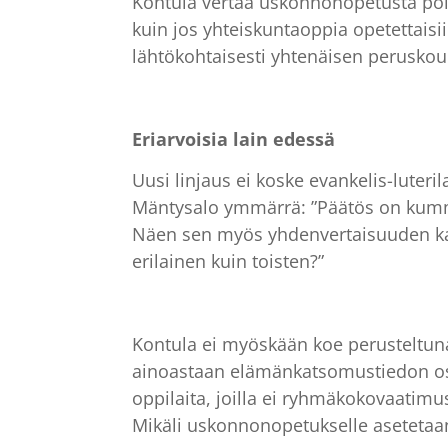
Kontula vertaa uskonnonopetusta poli
kuin jos yhteiskuntaoppia opetettaisiin
lähtökohtaisesti yhtenäisen peruskoul
Eriarvoisia lain edessä
Uusi linjaus ei koske evankelis-lute
Mäntysalo ymmärrä: ”Päätös on kummal
Näen sen myös yhdenvertaisuuden k
erilainen kuin toisten?”
Kontula ei myöskään koe perusteltuna
ainoastaan elämänkatsomustiedon osal
oppilaita, joilla ei ryhmäkokovaatimu
Mikäli uskonnonopetukselle asetetaan 