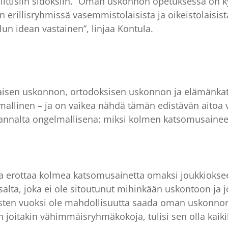
ittisiin sidoksiin. “Oman uskonnon opetuksessa on k
 erillisryhmissä vasemmistolaisista ja oikeistolaisista 
un idean vastainen”, linjaa Kontula.
rilaisen uskonnon, ortodoksisen uskonnon ja elämänka
linen – ja on vaikea nähdä tämän edistävän aitoa vu
annalta ongelmallisena: miksi kolmen katsomusain
 erottaa kolmea katsomusainetta omaksi joukkiokseen:
ta, joka ei ole sitoutunut mihinkään uskontoon ja jon
sten vuoksi ole mahdollisuutta saada oman uskonnon o
joitakin vähimmäisryhmäkokoja, tulisi sen olla kaiki