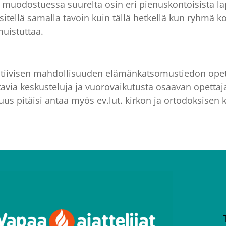
muodostuessa suurelta osin eri pienuskontoisista laps
 käsitellä samalla tavoin kuin tällä hetkellä kun ryhm
muistuttaa.
sitiivisen mahdollisuuden elämänkatsomustiedon ope
tavia keskusteluja ja vuorovaikutusta osaavan opettaja
us pitäisi antaa myös ev.lut. kirkon ja ortodoksisen k