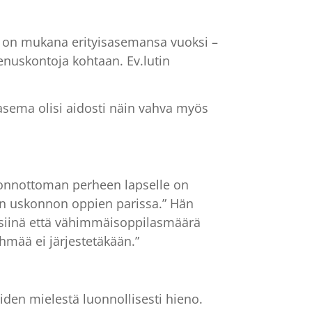
 on mukana erityisasemansa vuoksi –
enuskontoja kohtaan. Ev.lutin
 asema olisi aidosti näin vahva myös
konnottoman perheen lapselle on
en uskonnon oppien parissa.” Hän
 siinä että vähimmäisoppilasmäärä
hmää ei järjestetäkään.”
den mielestä luonnollisesti hieno.