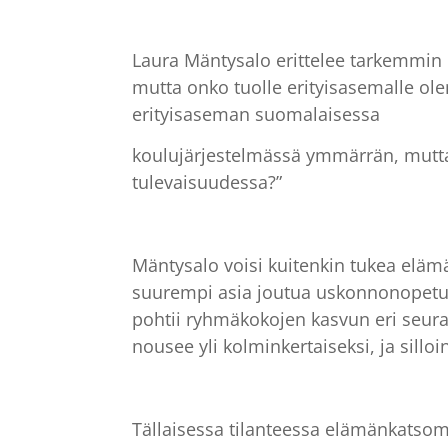
Laura Mäntysalo erittelee tarkemmin
mutta onko tuolle erityisasemalle ole
erityisaseman suomalaisessa
koulujärjestelmässä ymmärrän, mutta m
tulevaisuudessa?”
Mäntysalo voisi kuitenkin tukea elä
suurempi asia joutua uskonnonopetuk
pohtii ryhmäkokojen kasvun eri seur
nousee yli kolminkertaiseksi, ja sill
Tällaisessa tilanteessa elämänkatsom