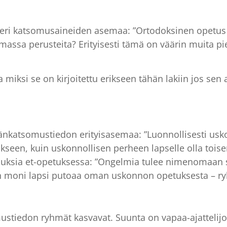
 eri katsomusaineiden asemaa: ”Ortodoksinen opetus
massa perusteita? Erityisesti tämä on väärin muita pi
iksi se on kirjoitettu erikseen tähän lakiin jos sen
mänkatsomustiedon erityisasemaa: ”Luonnollisesti us
seen, kuin uskonnollisen perheen lapselle olla tois
auksia et-opetuksessa: ”Ongelmia tulee nimenomaan
oin moni lapsi putoaa oman uskonnon opetuksesta – ry
ustiedon ryhmät kasvavat. Suunta on vapaa-ajattelijoi