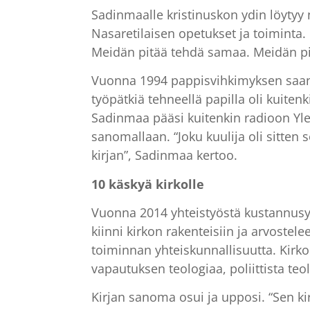
Sadinmaalle kristinuskon ydin löytyy 
Nasaretilaisen opetukset ja toiminta. H
Meidän pitää tehdä samaa. Meidän pit
Vuonna 1994 pappisvihkimyksen saanut
työpätkiä tehneellä papilla oli kuitenk
Sadinmaa pääsi kuitenkin radioon Yle
sanomallaan. “Joku kuulija oli sitten 
kirjan”, Sadinmaa kertoo.
10 käskyä kirkolle
Vuonna 2014 yhteistyöstä kustannusyh
kiinni kirkon rakenteisiin ja arvostel
toiminnan yhteiskunnallisuutta. Kirkon 
vapautuksen teologiaa, poliittista te
Kirjan sanoma osui ja upposi. “Sen kirj