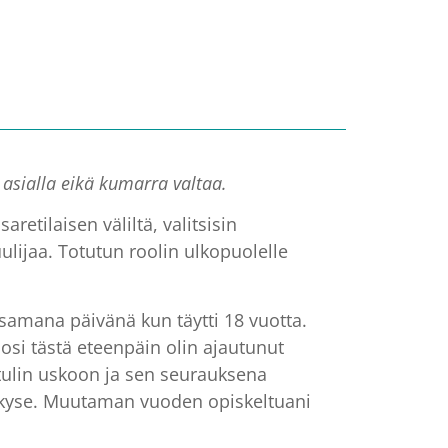
 asialla eikä kumarra valtaa.
retilaisen väliltä, valitsisin
lijaa. Totutun roolin ulkopuolelle
 samana päivänä kun täytti 18 vuotta.
uosi tästä eteenpäin olin ajautunut
tulin uskoon ja sen seurauksena
on kyse. Muutaman vuoden opiskeltuani