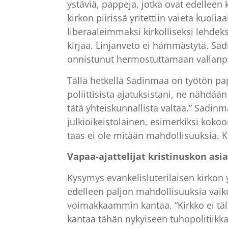
ystäviä, pappeja, jotka ovat edelleen
kirkon piirissä yritettiin vaieta kuoli
liberaaleimmaksi kirkolliseksi lehde
kirjaa. Linjanveto ei hämmästytä. Sa
onnistunut hermostuttamaan vallanpitä
Tällä hetkellä Sadinmaa on työtön pap
poliittisista ajatuksistani, ne nähdään
tätä yhteiskunnallista valtaa.” Sadinma
julkioikeistolainen, esimerkiksi koko
taas ei ole mitään mahdollisuuksia. Ki
Vapaa-ajattelijat kristinuskon asia
Kysymys evankelisluterilaisen kirkon 
edelleen paljon mahdollisuuksia vaiku
voimakkaammin kantaa. “Kirkko ei täll
kantaa tähän nykyiseen tuhopolitiikkaa