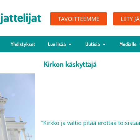
TAVOITTEEMME
LIITY J
Yhdistykset
Lue lisää
Uutisia
Medialle
Kirkon käskyttäjä
”Kirkko ja valtio pitää erottaa toisista