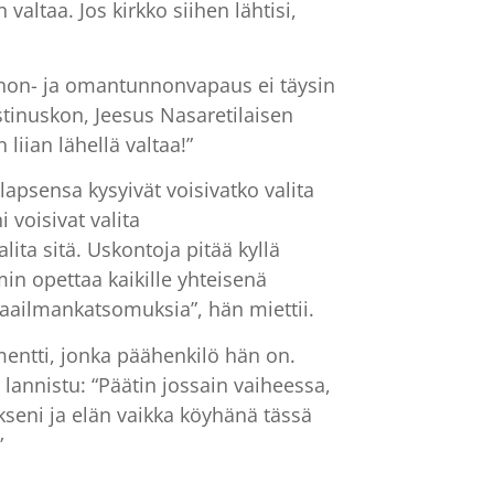
valtaa. Jos kirkko siihen lähtisi,
nnon- ja omantunnonvapaus ei täysin
istinuskon, Jeesus Nasaretilaisen
 liian lähellä valtaa!”
psensa kysyivät voisivatko valita
voisivat valita
lita sitä. Uskontoja pitää kyllä
in opettaa kaikille yhteisenä
aailmankatsomuksia”, hän miettii.
umentti, jonka päähenkilö hän on.
 lannistu: “Päätin jossain vaiheessa,
kseni ja elän vaikka köyhänä tässä
”