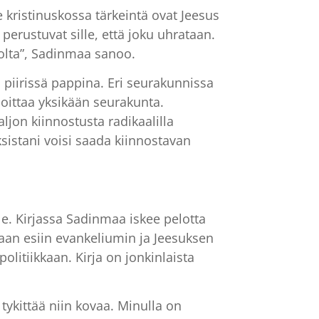
 kristinuskossa tärkeintä ovat Jeesus
 perustuvat sille, että joku uhrataan.
uolta”, Sadinmaa sanoo.
piirissä pappina. Eri seurakunnissa
osoittaa yksikään seurakunta.
jon kiinnostusta radikaalilla
ksistani voisi saada kiinnostavan
e. Kirjassa Sadinmaa iskee pelotta
omaan esiin evankeliumin ja Jeesuksen
olitiikkaan. Kirja on jonkinlaista
 tykittää niin kovaa. Minulla on