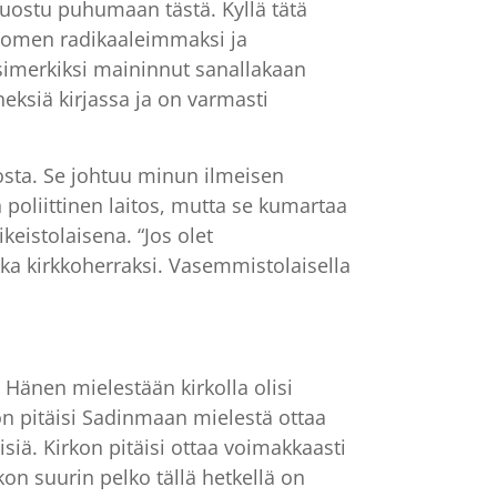
suostu puhumaan tästä. Kyllä tätä
” Suomen radikaaleimmaksi ja
esimerkiksi maininnut sanallakaan
eksiä kirjassa ja on varmasti
kosta. Se johtuu minun ilmeisen
in poliittinen laitos, mutta se kumartaa
keistolaisena. “Jos olet
kka kirkkoherraksi. Vasemmistolaisella
 Hänen mielestään kirkolla olisi
on pitäisi Sadinmaan mielestä ottaa
siä. Kirkon pitäisi ottaa voimakkaasti
kon suurin pelko tällä hetkellä on