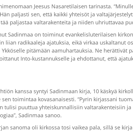
nimenomaan Jeesus Nasaretilaisen tarinasta. “Minulle
än paljasti sen, että kaikki yhteisöt ja valtajärjestelyt
ää paljastaa valtarakenteita ja niiden uhriuttavaa p
 Sadinmaa on toiminut evankelisluterilaisen kirkon 
in liian radikaaleja ajatuksia, eikä virkaa uskaltanut 
 Ykköselle pitämään aamuhartauksia. Ne herättivät pal
soittanut Into-kustannukselle ja ehdottanut, että ajatu
tiön kanssa syntyi Sadinmaan kirja, 10 käskyä kirkoll
ee sen toimintaa kovasanaisesti. “Pyrin kirjassani tu
tulisi puuttua yhteiskunnallisiin valtarakenteisiin ja p
ologiaa”, Sadinmaa sanoo.
an sanoma oli kirkossa tosi vaikea pala, sillä se kirja