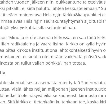
 kahden vuoden jälkeen niin loukkaantuneita etteivät 
aaksi pitkälti, ei siitä haluttu lähteä keskustelemaan.
ksi itseään mainostava Helsingin Kirkko&kaupunki ei 
dinmaa avaa Helsingin seurakuntayhtymän sijoitusbisn
jät yksityiskohtaisilla selonteoillaan.
pi: “Minulla ei ole asemaa kirkossa, en saa töitä kir
 liian radikaaleina ja vaarallisina. Kirkko on kyllä hyv
a pitää kirkkoa instituutiona lähtökohtaisesti hyvin oi
omuslainen, ei sinulla ole mitään vaikeutta päästä vai
rkosta on tullut vallan pönkkä”, hän toteaa.
lla
yhteiskunnallisesta asemasta mietityttää Sadinmaata.
ttaa. Vielä lähes neljän miljoonan jäsenen instituuti
ä hetkellä ole näkyvä eikä se kauheasti kiinnosta ihmi
n. Sitä kirkko ei tietenkään kuitenkaan tee, koska kir