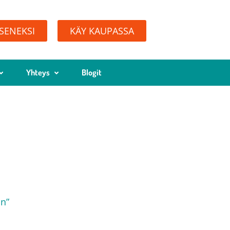
ÄSENEKSI
KÄY KAUPASSA
Yhteys
Blogit
an”