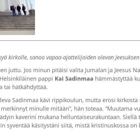
yä kirkolle, sanoo vapaa-ajattelijoiden olevan Jeesuksen
 juttu. Jos minun pitäisi valita Jumalan ja Jeesus Nasa
 Helsinkiläinen pappi
Kai Sadinmaa
hämmästyttää kuu
 tai hätkähdyttää.
 oleva Sadinmaa kävi rippikoulun, mutta erosi kirkosta
iona merkinnyt minulle mitään”, hän toteaa. “Muutama v
dyin kaverini mukana helluntaiseurakuntaan. Siellä 
in syventää käsitystäni siitä, mistä kristinuskossa 