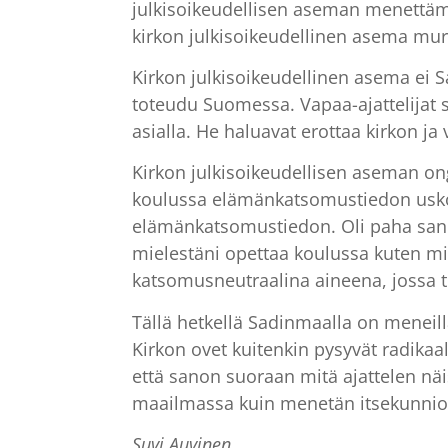
julkisoikeudellisen aseman menettämine
kirkon julkisoikeudellinen asema mu
Kirkon julkisoikeudellinen asema ei
toteudu Suomessa. Vapaa-ajattelijat sa
asialla. He haluavat erottaa kirkon ja v
Kirkon julkisoikeudellisen aseman on
koulussa elämänkatsomustiedon uskonn
elämänkatsomustiedon. Oli paha sanoa si
mielestäni opettaa koulussa kuten mi
katsomusneutraalina aineena, jossa t
Tällä hetkellä Sadinmaalla on meneill
Kirkon ovet kuitenkin pysyvät radikaal
että sanon suoraan mitä ajattelen näi
maailmassa kuin menetän itsekunnioitu
Suvi Auvinen