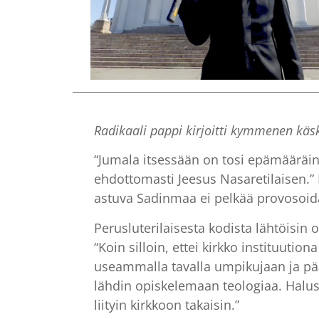
Radikaali pappi kirjoitti kymmenen käsk
“Jumala itsessään on tosi epämääräinen
ehdottomasti Jeesus Nasaretilaisen.”
astuva Sadinmaa ei pelkää provosoida
Perusluterilaisesta kodista lähtöisin
“Koin silloin, ettei kirkko instituut
useammalla tavalla umpikujaan ja pää
lähdin opiskelemaan teologiaa. Halus
liityin kirkkoon takaisin.”