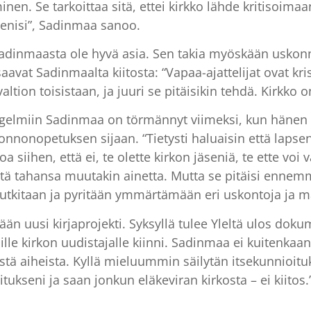
n. Se tarkoittaa sitä, ettei kirkko lähde kritisoimaan 
renisi”, Sadinmaa sanoo.
 Sadinmaasta ole hyvä asia. Sen takia myöskään usko
avat Sadinmaalta kiitosta: “Vapaa-ajattelijat ovat kr
altion toisistaan, ja juuri se pitäisikin tehdä. Kirkko on
gelmiin Sadinmaa on törmännyt viimeksi, kun hänen la
onopetuksen sijaan. “Tietysti haluaisin että lapseni 
ihen, että ei, te olette kirkon jäseniä, te ette voi va
tä tahansa muutakin ainetta. Mutta se pitäisi ennemm
utkitaan ja pyritään ymmärtämään eri uskontoja ja m
ään uusi kirjaprojekti. Syksyllä tulee Yleltä ulos dok
ille kirkon uudistajalle kiinni. Sadinmaa ei kuitenkaan
stä aiheista. Kyllä mieluummin säilytän itsekunnioitu
kseni ja saan jonkun eläkeviran kirkosta – ei kiitos.