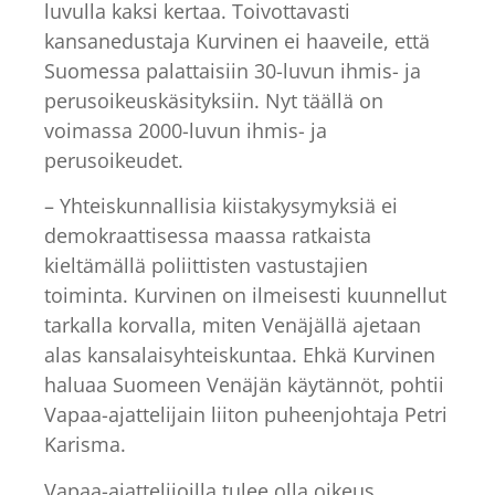
luvulla kaksi kertaa. Toivottavasti
kansanedustaja Kurvinen ei haaveile, että
Suomessa palattaisiin 30-luvun ihmis- ja
perusoikeuskäsityksiin. Nyt täällä on
voimassa 2000-luvun ihmis- ja
perusoikeudet.
– Yhteiskunnallisia kiistakysymyksiä ei
demokraattisessa maassa ratkaista
kieltämällä poliittisten vastustajien
toiminta. Kurvinen on ilmeisesti kuunnellut
tarkalla korvalla, miten Venäjällä ajetaan
alas kansalaisyhteiskuntaa. Ehkä Kurvinen
haluaa Suomeen Venäjän käytännöt, pohtii
Vapaa-ajattelijain liiton puheenjohtaja Petri
Karisma.
Vapaa-ajattelijoilla tulee olla oikeus