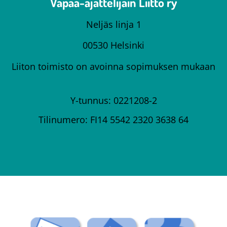
Vapaa-ajattelijain Liitto ry
Neljäs linja 1
00530 Helsinki
Liiton toimisto on avoinna sopimuksen mukaan
Y-tunnus: 0221208-2
Tilinumero: FI14 5542 2320 3638 64