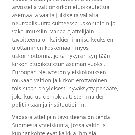
arvostella valtionkirkon etuoikeutettua
asemaa ja vaatia julkiselta vallalta
neutraalisuutta suhteessa uskontoihin ja
vakaumuksiin. Vapaa-ajattelijain
tavoitteena on kaikkien ihmisoikeuksien
ulottaminen koskemaan myös
uskonnottomia, joita nykyisin syrjitään
kirkon etuoikeutetun aseman vuoksi.
Euroopan Neuvoston yleiskokouksen
mukaan valtion ja kirkon erottaminen
toisistaan on yleisesti hyväksytty periaate,
joka kuuluu demokraattisten maiden
politiikkaan ja instituutioihin.
Vapaa-ajattelijain tavoitteena on tehdä
Suomesta yhteiskunta, jossa valtio ja
kunnat kohtelevat kaikkia ihmisiä