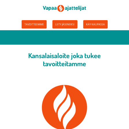
TAVOITTEEMME
LIITY JÄSENEKSI
KÄY KAUPASSA
Kansalaisaloite joka tukee
tavoitteitamme