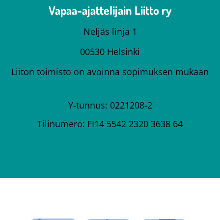
Vapaa-ajattelijain Liitto ry
Neljäs linja 1
00530 Helsinki
Liiton toimisto on avoinna sopimuksen mukaan
Y-tunnus: 0221208-2
Tilinumero: FI14 5542 2320 3638 64