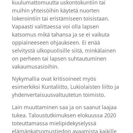
kuulumattomuutta uskontokuntiin tai
muihin yhteisöihin käytetä nuorten
lokerointiin tai eristämiseen toisistaan.
Vapaasti valittaessa voi olla lapsen
katsomus mikä tahansa ja se ei vaikuta
oppiaineeseen ohjaukseen. Ei enää
selvitystä ulkopuolisille siitä, minkälainen
on perheen tai lapsen suhtautuminen
vakaumusasioihin.
Nykymallia ovat kritisoineet myös
esimerkiksi Kuntaliitto, Lukiolaisten liitto ja
yhdenvertaisuusvaltuutetun toimisto.
Lain muuttaminen saa ja on saanut laajaa
tukea. Taloustutkimuksen elokuussa 2020
toteuttamassa mielipidekyselyssä
elämänkatsomustiedon avaamista kaikille