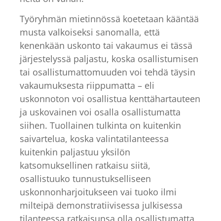
Työryhmän mietinnössä koetetaan kääntää
musta valkoiseksi sanomalla, että
kenenkään uskonto tai vakaumus ei tässä
järjestelyssä paljastu, koska osallistumisen
tai osallistumattomuuden voi tehdä täysin
vakaumuksesta riippumatta – eli
uskonnoton voi osallistua kenttähartauteen
ja uskovainen voi osalla osallistumatta
siihen. Tuollainen tulkinta on kuitenkin
saivartelua, koska valintatilanteessa
kuitenkin paljastuu yksilön
katsomuksellinen ratkaisu siitä,
osallistuuko tunnustukselliseen
uskonnonharjoitukseen vai tuoko ilmi
milteipä demonstratiivisessa julkisessa
tilanteessa ratkaisunsa olla osallistumatta