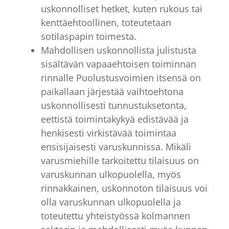
uskonnolliset hetket, kuten rukous tai
kenttäehtoollinen, toteutetaan
sotilaspapin toimesta.
Mahdollisen uskonnollista julistusta
sisältävän vapaaehtoisen toiminnan
rinnalle Puolustusvoimien itsensä on
paikallaan järjestää vaihtoehtona
uskonnollisesti tunnustuksetonta,
eettistä toimintakykyä edistävää ja
henkisesti virkistävää toimintaa
ensisijaisesti varuskunnissa. Mikäli
varusmiehille tarkoitettu tilaisuus on
varuskunnan ulkopuolella, myös
rinnakkainen, uskonnoton tilaisuus voi
olla varuskunnan ulkopuolella ja
toteutettu yhteistyössä kolmannen