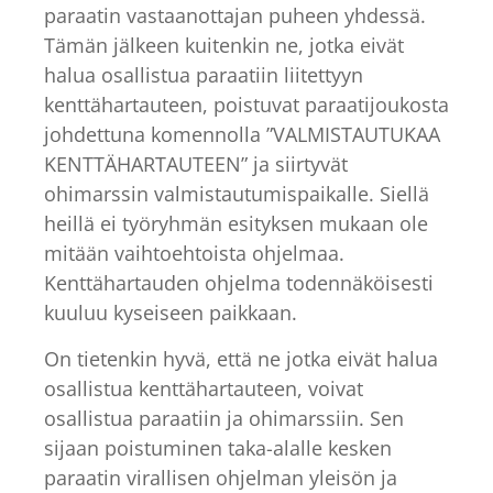
paraatin vastaanottajan puheen yhdessä.
Tämän jälkeen kuitenkin ne, jotka eivät
halua osallistua paraatiin liitettyyn
kenttähartauteen, poistuvat paraatijoukosta
johdettuna komennolla ”VALMISTAUTUKAA
KENTTÄHARTAUTEEN” ja siirtyvät
ohimarssin valmistautumispaikalle. Siellä
heillä ei työryhmän esityksen mukaan ole
mitään vaihtoehtoista ohjelmaa.
Kenttähartauden ohjelma todennäköisesti
kuuluu kyseiseen paikkaan.
On tietenkin hyvä, että ne jotka eivät halua
osallistua kenttähartauteen, voivat
osallistua paraatiin ja ohimarssiin. Sen
sijaan poistuminen taka-alalle kesken
paraatin virallisen ohjelman yleisön ja