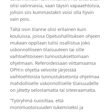
olisi valinnaisia, vaan täysin vapaaehtoisia,
jolloin siis kummastakin voisi olla hyvin
vain pois.
Tältä osin tilanne olisi erilainen kuin
kouluissa, joissa Opetushallituksen ohjeen
mukaan oppilaan tulisi osallistua joko
uskonnolliseen tilaisuuteen tai sille
vaihtoehtoiseen tunnustuksettomaan
ohjelmaan. Referoidessaan viittamaansa
OPH:n ohjetta velvoite järjestää
vaihtoehtoista tunnustuksetonta ohjelmaa
mahdolliselle uskonnolliselle tilaisuudelle
on jätetty selostamatta tai siteeraamatta.
”Työryhmä suosittaa, että
monimuotoisuuden tukemiseksi ja