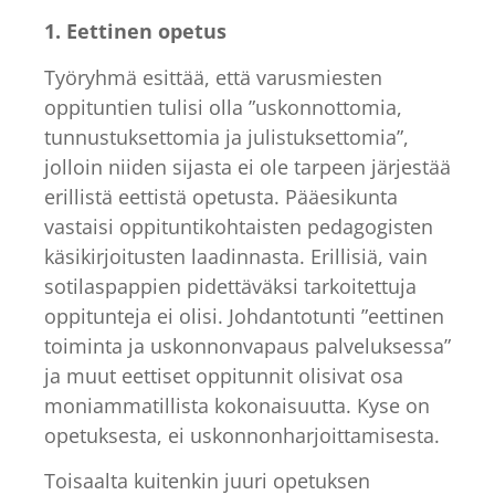
1. Eettinen opetus
Työryhmä esittää, että varusmiesten
oppituntien tulisi olla ”uskonnottomia,
tunnustuksettomia ja julistuksettomia”,
jolloin niiden sijasta ei ole tarpeen järjestää
erillistä eettistä opetusta. Pääesikunta
vastaisi oppituntikohtaisten pedagogisten
käsikirjoitusten laadinnasta. Erillisiä, vain
sotilaspappien pidettäväksi tarkoitettuja
oppitunteja ei olisi. Johdantotunti ”eettinen
toiminta ja uskonnonvapaus palveluksessa”
ja muut eettiset oppitunnit olisivat osa
moniammatillista kokonaisuutta. Kyse on
opetuksesta, ei uskonnonharjoittamisesta.
Toisaalta kuitenkin juuri opetuksen