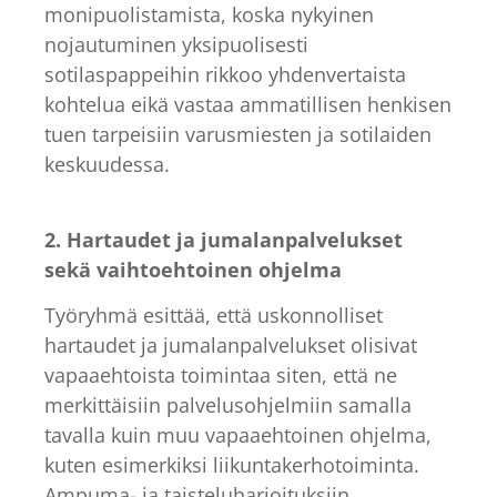
monipuolistamista, koska nykyinen
nojautuminen yksipuolisesti
sotilaspappeihin rikkoo yhdenvertaista
kohtelua eikä vastaa ammatillisen henkisen
tuen tarpeisiin varusmiesten ja sotilaiden
keskuudessa.
2. Hartaudet ja jumalanpalvelukset
sekä vaihtoehtoinen ohjelma
Työryhmä esittää, että uskonnolliset
hartaudet ja jumalanpalvelukset olisivat
vapaaehtoista toimintaa siten, että ne
merkittäisiin palvelusohjelmiin samalla
tavalla kuin muu vapaaehtoinen ohjelma,
kuten esimerkiksi liikuntakerhotoiminta.
Ampuma- ja taisteluharjoituksiin