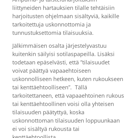
liittyneiden hartauksien tilalle tehtäisiin
harjoitusten ohjelmaan sisältyviä, kaikille
tarkoitettuja uskonnottomia ja
tunnustuksettomia tilaisuuksia.
Jälkimmäisen osalta järjestelyvastuu
kuitenkin säilyisi sotilaspapeilla. Lisäksi
todetaan epäselvästi, että ”tilaisuudet
voivat päättyä vapaaehtoiseen
uskonnolliseen hetkeen, kuten rukoukseen
tai kenttäehtoolliseen”. Tällä
tarkoitettaneen, että vapaaehtoinen rukous
tai kenttäehtoollinen voisi olla yhteisen
tilaisuuden päätyttyä, koska
uskonnottoman tilaisuuden loppuunkaan
ei voi sisältyä rukousta tai
kenttäehtoollista.