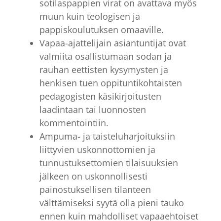
sotilaspappien virat on avattava myös
muun kuin teologisen ja
pappiskoulutuksen omaaville.
Vapaa-ajattelijain asiantuntijat ovat
valmiita osallistumaan sodan ja
rauhan eettisten kysymysten ja
henkisen tuen oppituntikohtaisten
pedagogisten käsikirjoitusten
laadintaan tai luonnosten
kommentointiin.
Ampuma- ja taisteluharjoituksiin
liittyvien uskonnottomien ja
tunnustuksettomien tilaisuuksien
jälkeen on uskonnollisesti
painostuksellisen tilanteen
välttämiseksi syytä olla pieni tauko
ennen kuin mahdolliset vapaaehtoiset