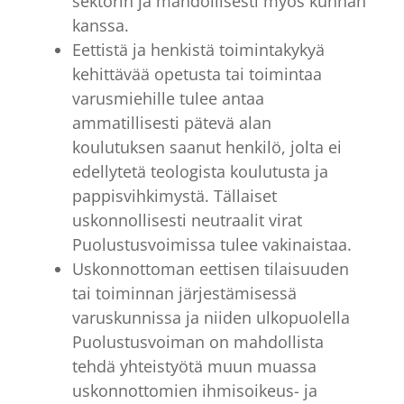
sektorin ja mahdollisesti myös kunnan
kanssa.
Eettistä ja henkistä toimintakykyä
kehittävää opetusta tai toimintaa
varusmiehille tulee antaa
ammatillisesti pätevä alan
koulutuksen saanut henkilö, jolta ei
edellytetä teologista koulutusta ja
pappisvihkimystä. Tällaiset
uskonnollisesti neutraalit virat
Puolustusvoimissa tulee vakinaistaa.
Uskonnottoman eettisen tilaisuuden
tai toiminnan järjestämisessä
varuskunnissa ja niiden ulkopuolella
Puolustusvoiman on mahdollista
tehdä yhteistyötä muun muassa
uskonnottomien ihmisoikeus- ja