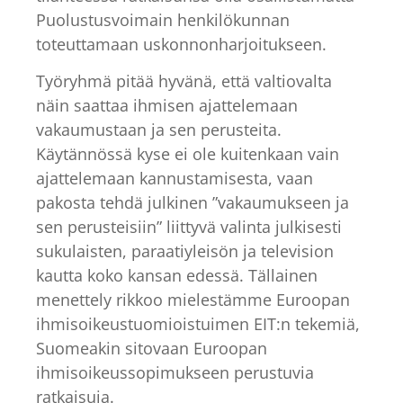
Puolustusvoimain henkilökunnan
toteuttamaan uskonnonharjoitukseen.
Työryhmä pitää hyvänä, että valtiovalta
näin saattaa ihmisen ajattelemaan
vakaumustaan ja sen perusteita.
Käytännössä kyse ei ole kuitenkaan vain
ajattelemaan kannustamisesta, vaan
pakosta tehdä julkinen ”vakaumukseen ja
sen perusteisiin” liittyvä valinta julkisesti
sukulaisten, paraatiyleisön ja television
kautta koko kansan edessä. Tällainen
menettely rikkoo mielestämme Euroopan
ihmisoikeustuomioistuimen EIT:n tekemiä,
Suomeakin sitovaan Euroopan
ihmisoikeussopimukseen perustuvia
ratkaisuja.