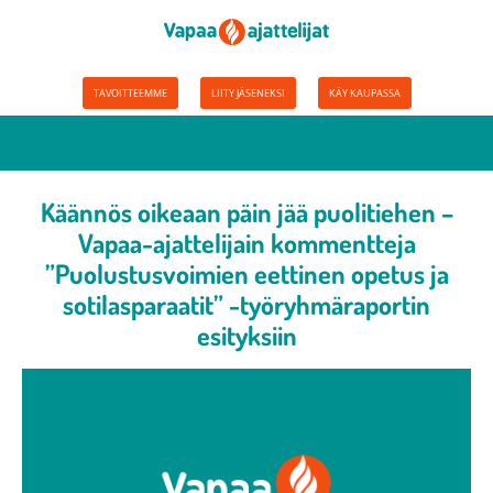
TAVOITTEEMME
LIITY JÄSENEKSI
KÄY KAUPASSA
Käännös oikeaan päin jää puolitiehen –
Vapaa-ajattelijain kommentteja
”Puolustusvoimien eettinen opetus ja
sotilasparaatit” -työryhmäraportin
esityksiin