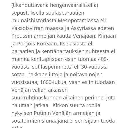
(tikahduttavana hengenvaarallisella)
sepustuksella sotilasparaatien
muinaishistoriasta Mesopotamiassa eli
Kaksoisvirran maassa ja Assyriassa edeten
Preussin armeijan kautta Venäjään, Kiinaan
ja Pohjois-Koreaan. Itse asiasta eli
paraatien ja kenttähartauksien suhteesta ei
mainita kenttäpiispan esiin tuomaa 400-
vuotista sotilasperinnettä eli 30-vuotista
sotaa, hakkapeliittoja ja noitavainojen
vuosisataa, 1600-lukua, vaan esiin tuodaan
Venäjän vallan aikaisen
suuriruhtinaskunnan aikainen perinne, jota
halutaan jatkaa. Kirkon suurta roolia
nykyisen Putinin Venäjän armeijan ja
sotatoimien siunaajana ei sen sijaan tuoda