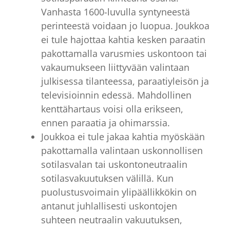
Vanhasta 1600-luvulla syntyneestä
perinteestä voidaan jo luopua. Joukkoa
ei tule hajottaa kahtia kesken paraatin
pakottamalla varusmies uskontoon tai
vakaumukseen liittyvään valintaan
julkisessa tilanteessa, paraatiyleisön ja
televisioinnin edessä. Mahdollinen
kenttähartaus voisi olla erikseen,
ennen paraatia ja ohimarssia.
Joukkoa ei tule jakaa kahtia myöskään
pakottamalla valintaan uskonnollisen
sotilasvalan tai uskontoneutraalin
sotilasvakuutuksen välillä. Kun
puolustusvoimain ylipäällikkökin on
antanut juhlallisesti uskontojen
suhteen neutraalin vakuutuksen,