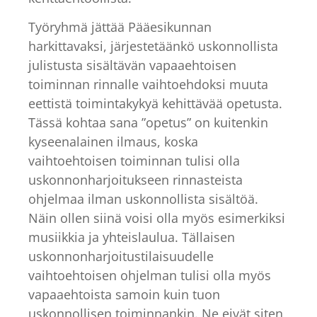
Työryhmä jättää Pääesikunnan
harkittavaksi, järjestetäänkö uskonnollista
julistusta sisältävän vapaaehtoisen
toiminnan rinnalle vaihtoehdoksi muuta
eettistä toimintakykyä kehittävää opetusta.
Tässä kohtaa sana ”opetus” on kuitenkin
kyseenalainen ilmaus, koska
vaihtoehtoisen toiminnan tulisi olla
uskonnonharjoitukseen rinnasteista
ohjelmaa ilman uskonnollista sisältöä.
Näin ollen siinä voisi olla myös esimerkiksi
musiikkia ja yhteislaulua. Tällaisen
uskonnonharjoitustilaisuudelle
vaihtoehtoisen ohjelman tulisi olla myös
vapaaehtoista samoin kuin tuon
uskonnollisen toiminnankin. Ne eivät siten