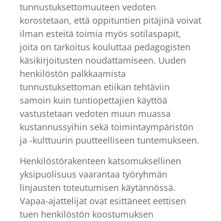
tunnustuksettomuuteen vedoten
korostetaan, että oppituntien pitäjinä voivat
ilman esteitä toimia myös sotilaspapit,
joita on tarkoitus kouluttaa pedagogisten
käsikirjoitusten noudattamiseen. Uuden
henkilöstön palkkaamista
tunnustuksettoman etiikan tehtäviin
samoin kuin tuntiopettajien käyttöä
vastustetaan vedoten muun muassa
kustannussyihin sekä toimintaympäristön
ja -kulttuurin puutteelliseen tuntemukseen.
Henkilöstörakenteen katsomuksellinen
yksipuolisuus vaarantaa työryhmän
linjausten toteutumisen käytännössä.
Vapaa-ajattelijat ovat esittäneet eettisen
tuen henkilöstön koostumuksen