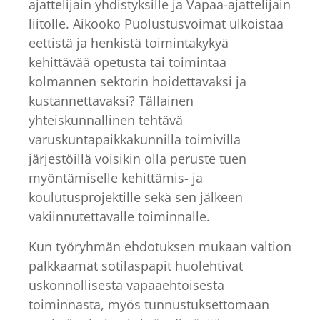
ajattelijain yhdistyksille ja Vapaa-ajattelijain
liitolle. Aikooko Puolustusvoimat ulkoistaa
eettistä ja henkistä toimintakykyä
kehittävää opetusta tai toimintaa
kolmannen sektorin hoidettavaksi ja
kustannettavaksi? Tällainen
yhteiskunnallinen tehtävä
varuskuntapaikkakunnilla toimivilla
järjestöillä voisikin olla peruste tuen
myöntämiselle kehittämis- ja
koulutusprojektille sekä sen jälkeen
vakiinnutettavalle toiminnalle.
Kun työryhmän ehdotuksen mukaan valtion
palkkaamat sotilaspapit huolehtivat
uskonnollisesta vapaaehtoisesta
toiminnasta, myös tunnustuksettomaan