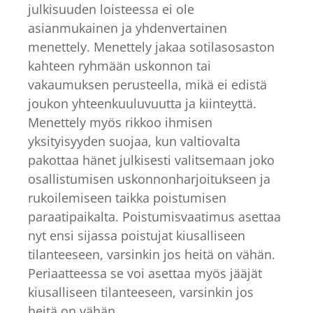
julkisuuden loisteessa ei ole
asianmukainen ja yhdenvertainen
menettely. Menettely jakaa sotilasosaston
kahteen ryhmään uskonnon tai
vakaumuksen perusteella, mikä ei edistä
joukon yhteenkuuluvuutta ja kiinteyttä.
Menettely myös rikkoo ihmisen
yksityisyyden suojaa, kun valtiovalta
pakottaa hänet julkisesti valitsemaan joko
osallistumisen uskonnonharjoitukseen ja
rukoilemiseen taikka poistumisen
paraatipaikalta. Poistumisvaatimus asettaa
nyt ensi sijassa poistujat kiusalliseen
tilanteeseen, varsinkin jos heitä on vähän.
Periaatteessa se voi asettaa myös jääjät
kiusalliseen tilanteeseen, varsinkin jos
heitä on vähän.