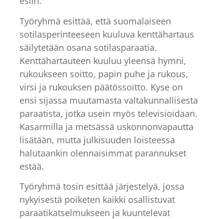
esiin.
Työryhmä esittää, että suomalaiseen
sotilasperinteeseen kuuluva kenttähartaus
säilytetään osana sotilasparaatia.
Kenttähartauteen kuuluu yleensä hymni,
rukoukseen soitto, papin puhe ja rukous,
virsi ja rukouksen päätössoitto. Kyse on
ensi sijassa muutamasta valtakunnallisesta
paraatista, jotka usein myös televisioidaan.
Kasarmilla ja metsässä uskonnonvapautta
lisätään, mutta julkisuuden loisteessa
halutaankin olennaisimmat parannukset
estää.
Työryhmä tosin esittää järjestelyä, jossa
nykyisestä poiketen kaikki osallistuvat
paraatikatselmukseen ja kuuntelevat