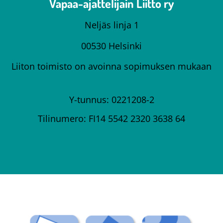
Vapaa-ajattelijain Liitto ry
Neljäs linja 1
00530 Helsinki
Liiton toimisto on avoinna sopimuksen mukaan
Y-tunnus: 0221208-2
Tilinumero: FI14 5542 2320 3638 64