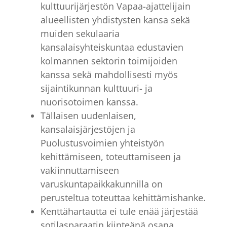
kulttuurijärjestön Vapaa-ajattelijain
alueellisten yhdistysten kansa sekä
muiden sekulaaria
kansalaisyhteiskuntaa edustavien
kolmannen sektorin toimijoiden
kanssa sekä mahdollisesti myös
sijaintikunnan kulttuuri- ja
nuorisotoimen kanssa.
Tällaisen uudenlaisen,
kansalaisjärjestöjen ja
Puolustusvoimien yhteistyön
kehittämiseen, toteuttamiseen ja
vakiinnuttamiseen
varuskuntapaikkakunnilla on
perusteltua toteuttaa kehittämishanke.
Kenttähartautta ei tule enää järjestää
sotilasparaatin kiinteänä osana.