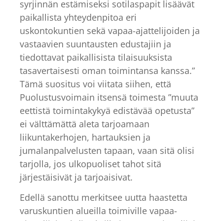
syrjinnän estämiseksi sotilaspapit lisäävät
paikallista yhteydenpitoa eri
uskontokuntien sekä vapaa-ajattelijoiden ja
vastaavien suuntausten edustajiin ja
tiedottavat paikallisista tilaisuuksista
tasavertaisesti oman toimintansa kanssa.”
Tämä suositus voi viitata siihen, että
Puolustusvoimain itsensä toimesta ”muuta
eettistä toimintakykyä edistävää opetusta”
ei välttämättä aleta tarjoamaan
liikuntakerhojen, hartauksien ja
jumalanpalvelusten tapaan, vaan sitä olisi
tarjolla, jos ulkopuoliset tahot sitä
järjestäisivät ja tarjoaisivat.
Edellä sanottu merkitsee uutta haastetta
varuskuntien alueilla toimiville vapaa-