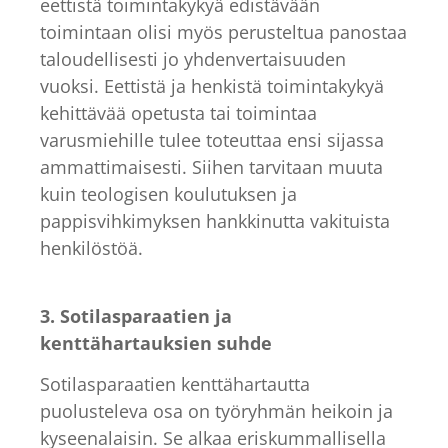
eettistä toimintakykyä edistävään
toimintaan olisi myös perusteltua panostaa
taloudellisesti jo yhdenvertaisuuden
vuoksi. Eettistä ja henkistä toimintakykyä
kehittävää opetusta tai toimintaa
varusmiehille tulee toteuttaa ensi sijassa
ammattimaisesti. Siihen tarvitaan muuta
kuin teologisen koulutuksen ja
pappisvihkimyksen hankkinutta vakituista
henkilöstöä.
3. Sotilasparaatien ja
kenttähartauksien suhde
Sotilasparaatien kenttähartautta
puolusteleva osa on työryhmän heikoin ja
kyseenalaisin. Se alkaa eriskummallisella