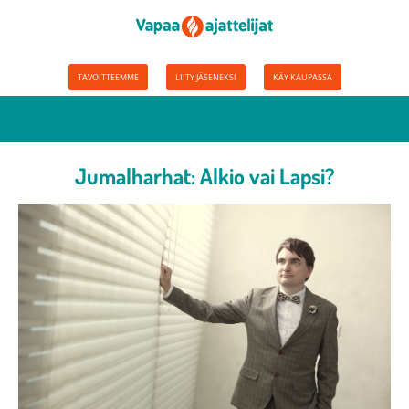
TAVOITTEEMME
LIITY JÄSENEKSI
KÄY KAUPASSA
Jumalharhat: Alkio vai Lapsi?