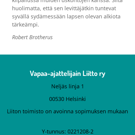
kilpailussa muiden uskontojen kanssa. Siitä
huolimatta, että sen levittäjätkin tuntevat
syvällä sydämessään lapsen olevan alkiota
tärkeämpi.
Robert Brotherus
Vapaa-ajattelijain Liitto ry
Neljäs linja 1
00530 Helsinki
Liiton toimisto on avoinna sopimuksen mukaan
Y-tunnus: 0221208-2