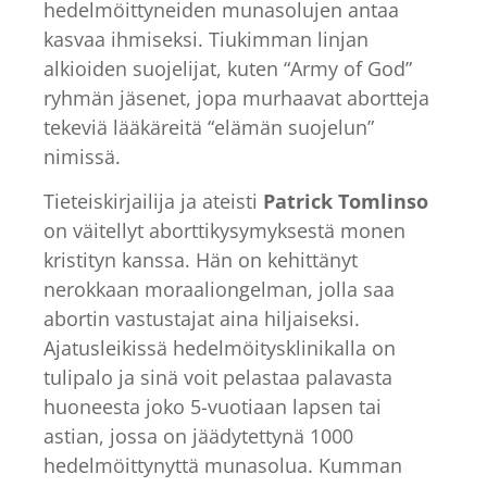
hedelmöittyneiden munasolujen antaa
kasvaa ihmiseksi. Tiukimman linjan
alkioiden suojelijat, kuten “Army of God”
ryhmän jäsenet, jopa murhaavat abortteja
tekeviä lääkäreitä “elämän suojelun”
nimissä.
Tieteiskirjailija ja ateisti
Patrick Tomlinso
on väitellyt aborttikysymyksestä monen
kristityn kanssa. Hän on kehittänyt
nerokkaan moraaliongelman, jolla saa
abortin vastustajat aina hiljaiseksi.
Ajatusleikissä hedelmöitysklinikalla on
tulipalo ja sinä voit pelastaa palavasta
huoneesta joko 5-vuotiaan lapsen tai
astian, jossa on jäädytettynä 1000
hedelmöittynyttä munasolua. Kumman