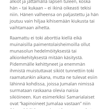
alkiot ja jättämällä lapsen tuleen, koska
hän – tai kukaan – ei ikinä oikeasti tekisi
niin. Hänen valheensa on paljastettu ja hän
joutuu vain hiljaa kihisemään kiukusta tai
vaihtamaan aihetta.
Raamattu ei toki aborttia kiellä eikä
muinaisilla paimentolaisheimoilla ollut
munasolun hedelmöityksestä tai
alkionkehityksestä mitään käsitystä.
Pidemmälle kehittyneet ja enemmän
ihmistä muistuttavat sikiöt tunnettiin toki
raamatunkin aikana, mutta ne tulevat esiin
lähinnä kohdissa, joissa Jumalan nimissä
surmataan raskaana olevia naisia
sikiöineen. Kun esimerkiksi Samarialaiset
ovat “kapinoineet Jumalaa vastaan” niin