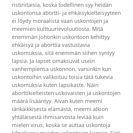
ristiriitaisia, koska todellinen syy heidän
uskontonsa abortti- ja ehkäisykielteisyyteen
ei löydy moraalista vaan uskontojen ja
meemien kulttuurievoluutiosta. Mitä
enemmän johonkin uskontoon kehittyy
ehkäisyä ja aborttia vastustavia
uskomuksia, sitä enemmän siihen syntyy
lapsia. Ja lapset omaksuvat usein
vanhempiensa uskonnon, varsinkin kun
uskontoihin valikoituu toisia tätä tukevia
uskomuksia kuten lapsikaste. Näin
aborttikielteisten uskovaisten ja uskontojen
määrä lisääntyy. Aivan kuten meemi
iänkaikkisesta elämästä, meemi alkion
yhtäläisestä ihmisarvosta leviää kuin
mielen virus, koska se auttaa uskontoja