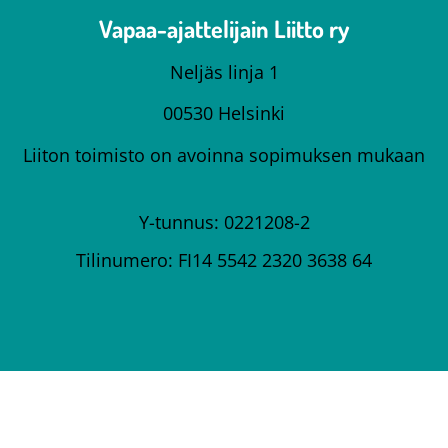
Vapaa-ajattelijain Liitto ry
Neljäs linja 1
00530 Helsinki
Liiton toimisto on avoinna sopimuksen mukaan
Y-tunnus: 0221208-2
Tilinumero: FI14 5542 2320 3638 64