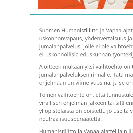
Suomen Humanistiliitto ja Vapaa-ajatt
uskonnonvapaus, yhdenvertaisuus ja 
jumalanpalvelus, jolle ei ole vaihtoe
ei-uskonnollisia eduskunnan työntekij
Aloitteen mukaan yksi vaihtoehto on 
jumalanpalveluksen rinnalle. Tätä ma
ohjelmaan on viime vuosina, ja se on sa
Toinen vaihtoehto on, että tunnustuks
virallisen ohjelman jälkeen tai sitä 
yliopistolaista on poistettu jo useit
neutraalisuusperiaatetta.
Humanistiliitto ja Vapaa-ajattelijai