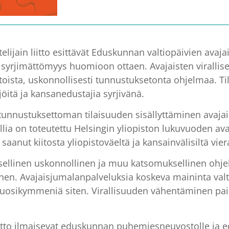
elijain liitto esittävät Eduskunnan valtiopäivien avaj
syrjimättömyys huomioon ottaen. Avajaisten viralli
htoista, uskonnollisesti tunnustuksetonta ohjelmaa. T
öitä ja kansanedustajia syrjivänä.
tunnustuksettoman tilaisuuden sisällyttäminen avajai
llia on toteutettu Helsingin yliopiston lukuvuoden a
anut kiitosta yliopistoväeltä ja kansainvälisiltä viera
ellinen uskonnollinen ja muu katsomuksellinen ohjelma
ennen. Avajaisjumalanpalveluksia koskeva maininta valt
a vuosikymmeniä siten. Virallisuuden vähentäminen pai
n liitto ilmaisevat eduskunnan puhemiesneuvostolle ja