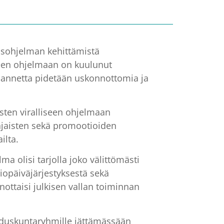
aisohjelman kehittämistä
seen ohjelmaan on kuulunut
ilannetta pidetään uskonnottomia ja
sten viralliseen ohjelmaan
vajaisten sekä promootioiden
ilta.
 olisi tarjolla joko välittömästi
iopäiväjärjestyksestä sekä
nottaisi julkisen vallan toiminnan
 eduskuntaryhmille jättämässään