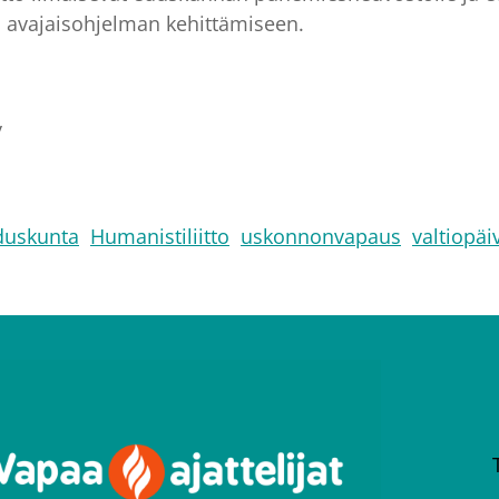
 avajaisohjelman kehittämiseen.
y
duskunta
Humanistiliitto
uskonnonvapaus
valtiopäi