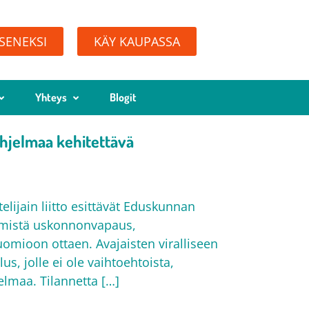
ÄSENEKSI
KÄY KAUPASSA
Yhteys
Blogit
 ohjelmaa kehitettävä
elijain liitto esittävät Eduskunnan
tämistä uskonnonvapaus,
omioon ottaen. Avajaisten viralliseen
, jolle ei ole vaihtoehtoista,
elmaa. Tilannetta […]