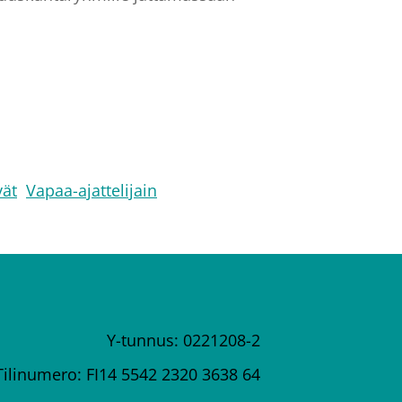
vät
Vapaa-ajattelijain
Y-tunnus: 0221208-2
Tilinumero: FI14 5542 2320 3638 64