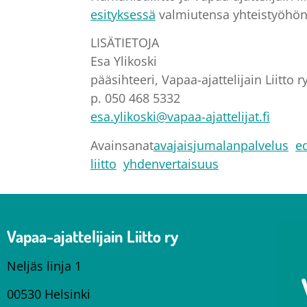
esityksessä
valmiutensa yhteistyöhön
LISÄTIETOJA
Esa Ylikoski
pääsihteeri, Vapaa-ajattelijain Liitto r
p. 050 468 5332
esa.ylikoski@vapaa-ajattelijat.fi
Avainsanat
avajaisjumalanpalvelus
e
liitto
yhdenvertaisuus
Vapaa-ajattelijain Liitto ry
Neljäs linja 1
00530 Helsinki