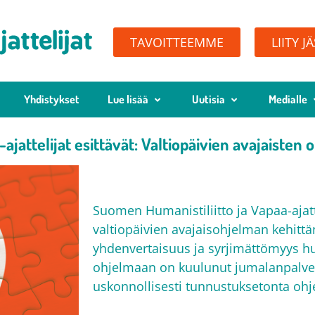
TAVOITTEEMME
LIITY J
Yhdistykset
Lue lisää
Uutisia
Medialle
ajattelijat esittävät: Valtiopäivien avajaisten
Suomen Humanistiliitto ja Vapaa-ajatt
valtiopäivien avajaisohjelman kehit
yhdenvertaisuus ja syrjimättömyys hu
ohjelmaan on kuulunut jumalanpalvelus
uskonnollisesti tunnustuksetonta ohj