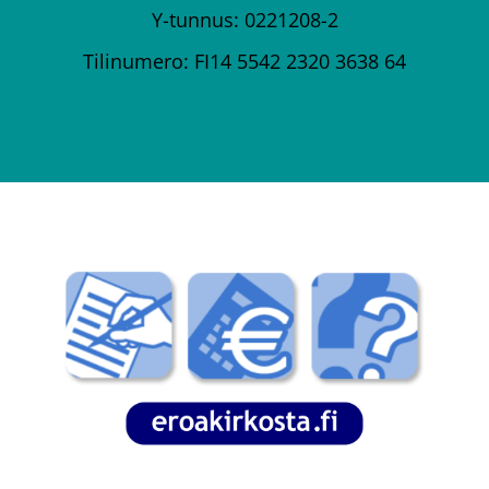
Y-tunnus: 0221208-2
Tilinumero: FI14 5542 2320 3638 64