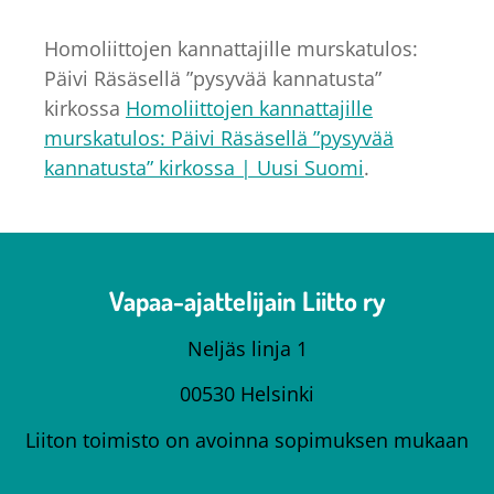
Homoliittojen kannattajille murskatulos:
Päivi Räsäsellä ”pysyvää kannatusta”
kirkossa
Homoliittojen kannattajille
murskatulos: Päivi Räsäsellä ”pysyvää
kannatusta” kirkossa | Uusi Suomi
.
Vapaa-ajattelijain Liitto ry
Neljäs linja 1
00530 Helsinki
Liiton toimisto on avoinna sopimuksen mukaan