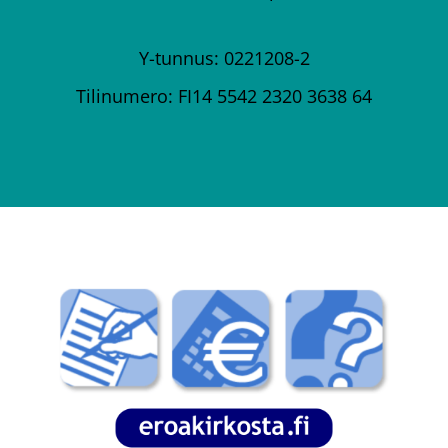
Y-tunnus: 0221208-2
Tilinumero: FI14 5542 2320 3638 64