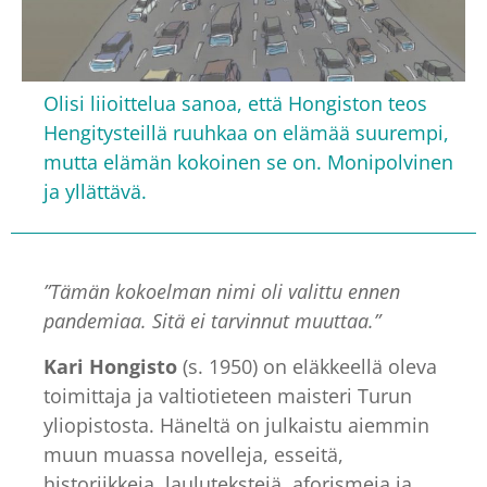
Olisi liioittelua sanoa, että Hongiston teos
Hengitysteillä ruuhkaa on elämää suurempi,
mutta elämän kokoinen se on. Monipolvinen
ja yllättävä.
”Tämän kokoelman nimi oli valittu ennen
pandemiaa. Sitä ei tarvinnut muuttaa.”
Kari Hongisto
(s. 1950) on eläkkeellä oleva
toimittaja ja valtiotieteen maisteri Turun
yliopistosta. Häneltä on julkaistu aiemmin
muun muassa novelleja, esseitä,
historiikkeja, laulutekstejä, aforismeja ja