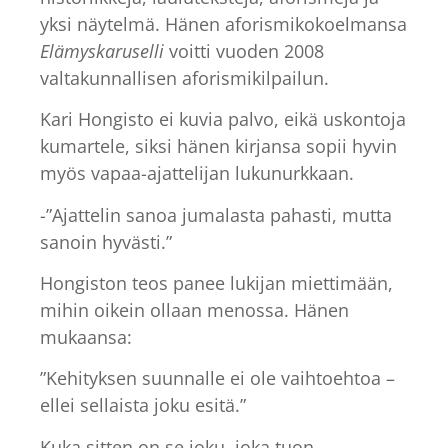
yksi näytelmä. Hänen aforismikokoelmansa
Elämyskaruselli
voitti vuoden 2008
valtakunnallisen aforismikilpailun.
Kari Hongisto ei kuvia palvo, eikä uskontoja
kumartele, siksi hänen kirjansa sopii hyvin
myös vapaa-ajattelijan lukunurkkaan.
-”Ajattelin sanoa jumalasta pahasti, mutta
sanoin hyvästi.”
Hongiston teos panee lukijan miettimään,
mihin oikein ollaan menossa. Hänen
mukaansa:
”Kehityksen suunnalle ei ole vaihtoehtoa –
ellei sellaista joku esitä.”
Kuka sitten on se joku, joka tuon