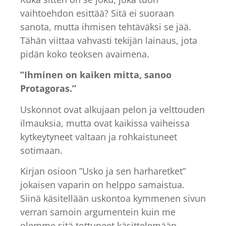
vaihtoehdon esittää? Sitä ei suoraan
sanota, mutta ihmisen tehtäväksi se jää.
Tähän viittaa vahvasti tekijän lainaus, jota
pidän koko teoksen avaimena.
”Ihminen on kaiken mitta, sanoo
Protagoras.”
Uskonnot ovat alkujaan pelon ja velttouden
ilmauksia, mutta ovat kaikissa vaiheissa
kytkeytyneet valtaan ja rohkaistuneet
sotimaan.
Kirjan osioon ”Usko ja sen harharetket”
jokaisen vaparin on helppo samaistua.
Siinä käsitellään uskontoa kymmenen sivun
verran samoin argumentein kuin me
olemme sitä tottuneet käsittelemään.