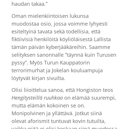
haudan takaa.”
Oman mielenkiintoisen lukunsa
muodostaa osio, jossa voimme lyhyesti
esiteltyinä tavata sekä todellisia, että
fiktiivisiä henkilöitä köyliöläisestä Lallista
tämän päivän kyberjääkäreihin. Saamme
selityksen sanonnalle ”täynnä kuin Turusen
pyssy”. Myös Turun Kauppatorin
terrorimurhat ja Jokelan kouluampuja
löytyvät kirjan sivuilta.
Olisi liioittelua sanoa, että Hongiston teos
Hengitysteillä ruuhkaa
on elämää suurempi,
mutta elämän kokoinen se on.
Monipolvinen ja yllättävä. Jotkut siinä
olevat aforismit tuntuvat kovin tutuilta,
vaikka niitä ei olisi koskaan siinä muodossa