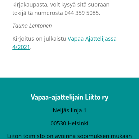
kirjakaupasta, voit kysyä sitä suoraan
tekijältä numerosta 044 359 5085.
Tauno Lehtonen
Kirjoitus on julkaistu
Vapaa Ajattelijassa
4/2021
.
Vapaa-ajattelijain Liitto ry
Neljäs linja 1
00530 Helsinki
Liiton toimisto on avoinna sopimuksen mukaan