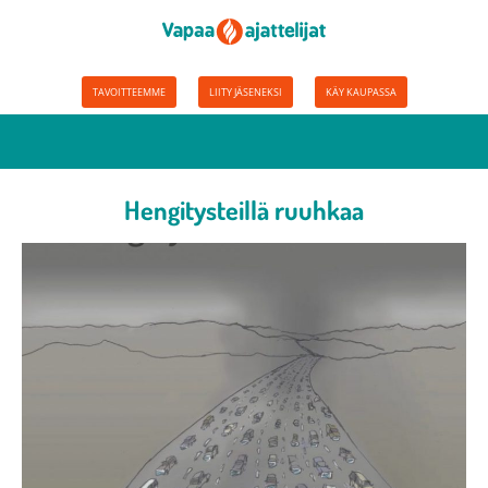
TAVOITTEEMME
LIITY JÄSENEKSI
KÄY KAUPASSA
Hengitysteillä ruuhkaa