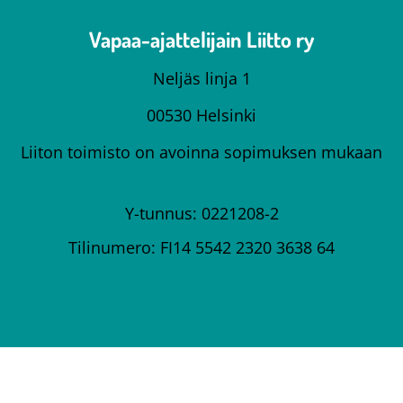
Vapaa-ajattelijain Liitto ry
Neljäs linja 1
00530 Helsinki
Liiton toimisto on avoinna sopimuksen mukaan
Y-tunnus: 0221208-2
Tilinumero: FI14 5542 2320 3638 64