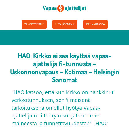
TAVOITTEEMME
LIITY JÄSENEKSI
KÄY KAUPASSA
HAO: Kirkko ei saa käyttää vapaa-
ajattelija.fi-tunnusta –
Uskonnonvapaus – Kotimaa – Helsingin
Sanomat
"HAO katsoo, että kun kirkko on hankkinut
verkkotunnuksen, sen 'ilmeisenä
tarkoituksena on ollut hyötyä Vapaa-
ajattelijain Liitto ry:n suojatun nimen
maineesta ja tunnettavuudesta.'" HAO: