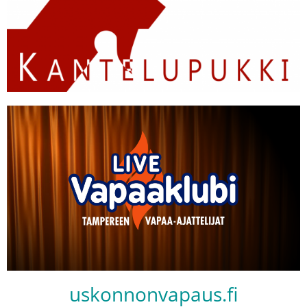
uskonnonvapaus.fi