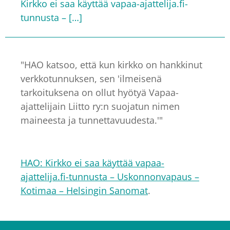
Kirkko ei saa käyttää vapaa-ajattelija.fi-
tunnusta – […]
"HAO katsoo, että kun kirkko on hankkinut
verkkotunnuksen, sen 'ilmeisenä
tarkoituksena on ollut hyötyä Vapaa-
ajattelijain Liitto ry:n suojatun nimen
maineesta ja tunnettavuudesta.'"
HAO: Kirkko ei saa käyttää vapaa-
ajattelija.fi-tunnusta – Uskonnonvapaus –
Kotimaa – Helsingin Sanomat
.