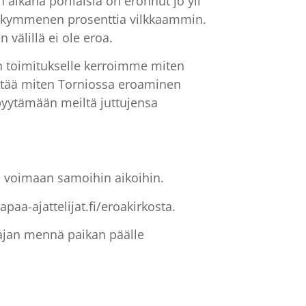
 aikana porilaisia on eronnut jo yli
yli kymmenen prosenttia vilkkaammin.
välillä ei ole eroa.
sen toimitukselle kerroimme miten
etää miten Torniossa eroaminen
pyytämään meiltä juttujensa
ta voimaan samoihin aikoihin.
paa-ajattelijat.fi/eroakirkosta.
oajan mennä paikan päälle