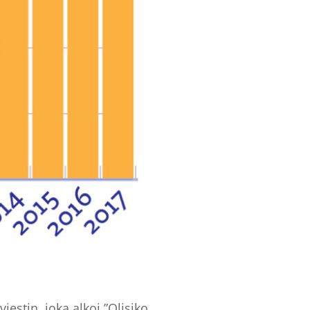
estin, joka alkoi ”Olisiko