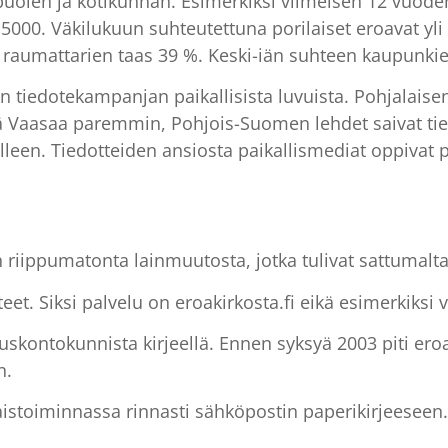
upuolen ja kotikunnan. Esimerkiksi viimeisen 12 vuoden
e 5000. Väkilukuun suhteutettuna porilaiset eroavat 
 raumattarien taas 39 %. Keski-iän suhteen kaupunkien 
ajan tiedotekampanjan paikallisista luvuista. Pohjalai
ä Vaasaa paremmin, Pohjois-Suomen lehdet saivat ti
lleen. Tiedotteiden ansiosta paikallismediat oppivat 
an riippumatonta lainmuutosta, jotka tulivat sattumal
t. Siksi palvelu on eroakirkosta.fi eikä esimerkiksi va
skontokunnista kirjeellä. Ennen syksyä 2003 piti er
n.
aistoiminnassa rinnasti sähköpostin paperikirjeeseen.