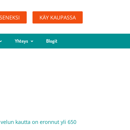
ÄSENEKSI
KÄY KAUPASSA
Yhteys
Blogit
alvelun kautta on eronnut yli 650