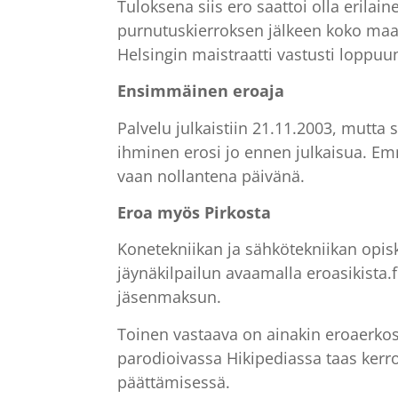
Tuloksena siis ero saattoi olla erila
purnutuskierroksen jälkeen koko maa
Helsingin maistraatti vastusti loppuun
Ensimmäinen eroaja
Palvelu julkaistiin 21.11.2003, mutta s
ihminen erosi jo ennen julkaisua. E
vaan nollantena päivänä.
Eroa myös Pirkosta
Konetekniikan ja sähkötekniikan opiske
jäynäkilpailun avaamalla eroasikista.f
jäsenmaksun.
Toinen vastaava on ainakin eroaerkos
parodioivassa Hikipediassa taas kerro
päättämisessä.