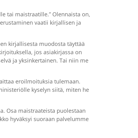
 tai maistraatille.” Olennaista on,
rustaminen vaatii kirjallisen ja
en kirjallisesta muodosta täyttää
irjoituksella, jos asiakirjassa on
 selvä ja yksinkertainen. Tai niin me
aittaa eroilmoituksia tulemaan.
nisteriölle kyselyn siitä, miten he
ja. Osa maistraateista puolestaan
joukko hyväksyi suoraan palvelumme