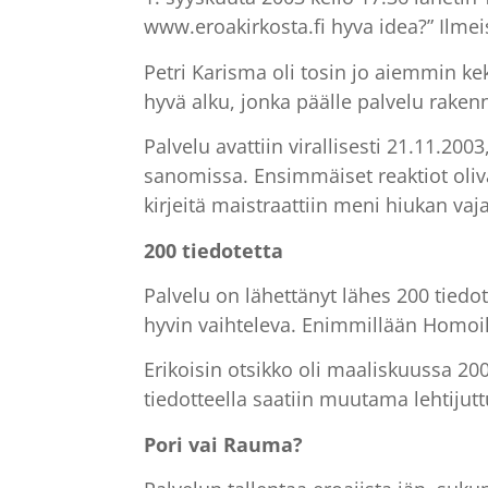
www.eroakirkosta.fi hyva idea?” Ilmei
Petri Karisma oli tosin jo aiemmin ke
hyvä alku, jonka päälle palvelu rakenne
Palvelu avattiin virallisesti 21.11.20
sanomissa. Ensimmäiset reaktiot oliv
kirjeitä maistraattiin meni hiukan vaja
200 tiedotetta
Palvelu on lähettänyt lähes 200 tiedo
hyvin vaihteleva. Enimmillään Homoi
Erikoisin otsikko oli maaliskuussa 20
tiedotteella saatiin muutama lehtijutt
Pori vai Rauma?