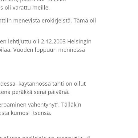
 oli varattu meille.
ttiin menevistä erokirjeistä. Tämä oli
n lehtijuttu oli 2.12.2003 Helsingin
u pilaa. Vuoden loppuun mennessä
udessa, käytännössä tahti on ollut
tena peräkkäisenä päivänä.
 eroaminen vähentynyt”. Tälläkin
sesta kumosi itsensä.