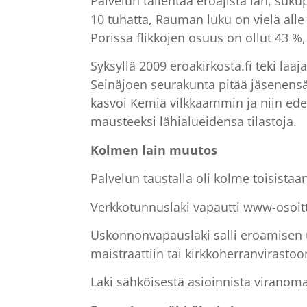
Palvelun tallentaa eroajista iän, suk
10 tuhatta, Rauman luku on vielä all
Porissa flikkojen osuus on ollut 43 %,
Syksyllä 2009 eroakirkosta.fi teki la
Seinäjoen seurakunta pitää jäsenens
kasvoi Kemiä vilkkaammin ja niin ede
mausteeksi lähialueidensa tilastoja.
Kolmen lain muutos
Palvelun taustalla oli kolme toisista
Verkkotunnuslaki vapautti www-osoittee
Uskonnonvapauslaki salli eroamisen u
maistraattiin tai kirkkoherranvirastoo
Laki sähköisestä asioinnista viranom