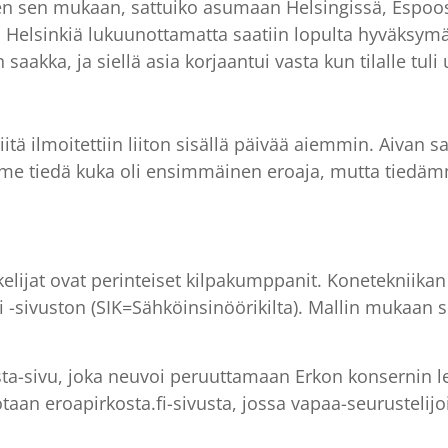
inen sen mukaan, sattuiko asumaan Helsingissä, Espoos
 Helsinkiä lukuunottamatta saatiin lopulta hyväksym
 saakka, ja siellä asia korjaantui vasta kun tilalle tu
iitä ilmoitettiin liiton sisällä päivää aiemmin. Aivan s
mme tiedä kuka oli ensimmäinen eroaja, mutta tiedä
lijat ovat perinteiset kilpakumppanit. Konetekniikan o
i -sivuston (SIK=Sähköinsinöörikilta). Mallin mukaan s
ta-sivu, joka neuvoi peruuttamaan Erkon konsernin le
taan eroapirkosta.fi-sivusta, jossa vapaa-seurustelijo