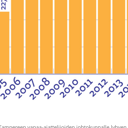
Tampereen vapaa-ajattelijoiden johtokunnalle lyhyen vi