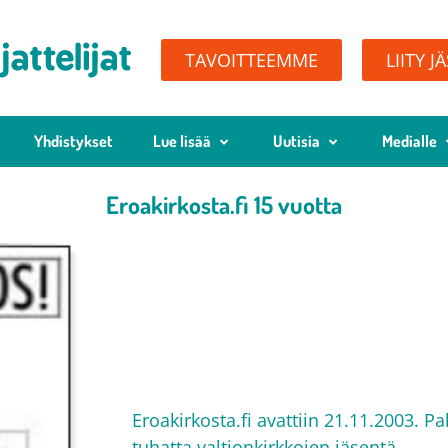
TAVOITTEEMME
LIITY J
Yhdistykset
Lue lisää
Uutisia
Medialle
Eroakirkosta.fi 15 vuotta
Eroakirkosta.fi avattiin 21.11.2003. P
tuhatta valtionkirkkojen jäsentä.