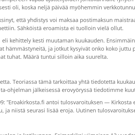
sesti oli, koska neljä päivää myöhemmin verkkotunnus
ksinyt, että yhdistys voi maksaa postimaksun maistraa
ttiin. Sähköistä eroamista ei tuolloin vielä ollut.
03, eli kehittely kesti muutaman kuukauden. Ensimmäine
at hämmästyneitä, ja jotkut kysyivät onko koko jutt
at tuhat. Määrä tuntui silloin aika suurelta.
tetta. Teoriassa tämä tarkoittaa yhtä tiedotetta kuuka
lta-ohjelman jälkeisessä erovyöryssä tiedotimme kuu
09: ”Eroakirkosta.fi antoi tulosvaroituksen — Kirkosta
u, ja niistä seurasi lisää eroja. Uutinen tulosvaroituk