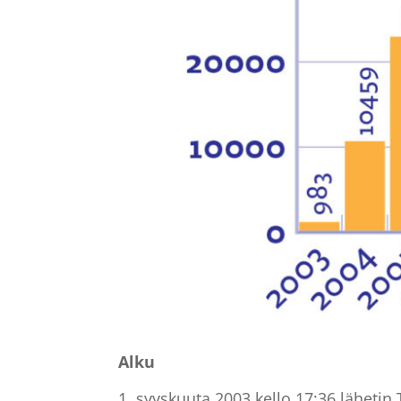
Alku
1. syyskuuta 2003 kello 17:36 lähetin 