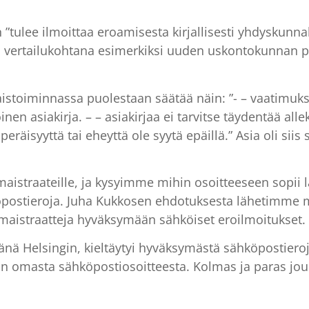
lee ilmoittaa eroamisesta kirjallisesti yhdyskunnalle
ta; vertailukohtana esimerkiksi uuden uskontokunnan pe
istoiminnassa puolestaan säätää näin: ”- – vaatimuks
n asiakirja. – – asiakirjaa ei tarvitse täydentää allek
peräisyyttä tai eheyttä ole syytä epäillä.” Asia oli siis
aistraateille, ja kysyimme mihin osoitteeseen sopii l
öpostieroja. Juha Kukkosen ehdotuksesta lähetimme mi
li maistraatteja hyväksymään sähköiset eroilmoitukset.
änä Helsingin, kieltäytyi hyväksymästä sähköpostiero
ajan omasta sähköpostiosoitteesta. Kolmas ja paras 