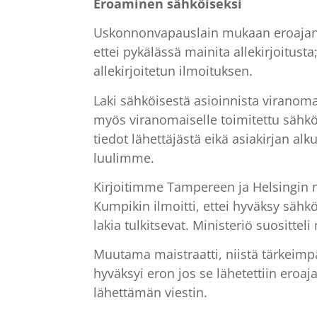
Eroaminen sähköiseksi
Uskonnonvapauslain mukaan eroajan ”tu
ettei pykälässä mainita allekirjoitus
allekirjoitetun ilmoituksen.
Laki sähköisestä asioinnista viranoma
myös viranomaiselle toimitettu sähköine
tiedot lähettäjästä eikä asiakirjan alku
luulimme.
Kirjoitimme Tampereen ja Helsingin m
Kumpikin ilmoitti, ettei hyväksy sähk
lakia tulkitsevat. Ministeriö suositte
Muutama maistraatti, niistä tärkeimp
hyväksyi eron jos se lähetettiin ero
lähettämän viestin.