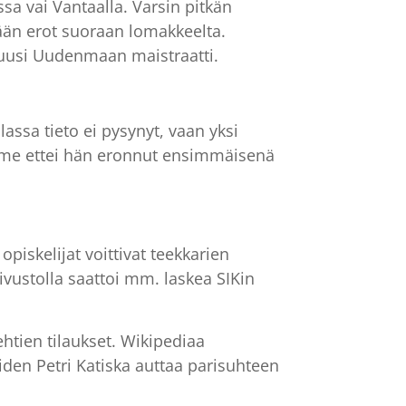
sa vai Vantaalla. Varsin pitkän
ään erot suoraan lomakkeelta.
li uusi Uudenmaan maistraatti.
alassa tieto ei pysynyt, vaan yksi
mme ettei hän eronnut ensimmäisenä
piskelijat voittivat teekkarien
ivustolla saattoi mm. laskea SIKin
htien tilaukset. Wikipediaa
iden Petri Katiska auttaa parisuhteen