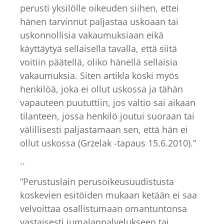
perusti yksilölle oikeuden siihen, ettei
hänen tarvinnut paljastaa uskoaan tai
uskonnollisia vakaumuksiaan eikä
käyttäytyä sellaisella tavalla, että siitä
voitiin päätellä, oliko hänellä sellaisia
vakaumuksia. Siten artikla koski myös
henkilöä, joka ei ollut uskossa ja tähän
vapauteen puututtiin, jos valtio sai aikaan
tilanteen, jossa henkilö joutui suoraan tai
välillisesti paljastamaan sen, että hän ei
ollut uskossa (Grzelak -tapaus 15.6.2010).”
..
”Perustuslain perusoikeusuudistusta
koskevien esitöiden mukaan ketään ei saa
velvoittaa osallistumaan omantuntonsa
vastaisesti jumalanpalvelukseen tai