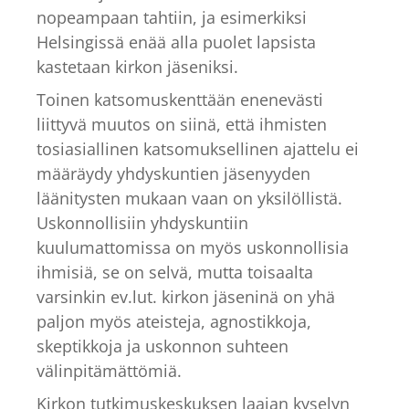
nopeampaan tahtiin, ja esimerkiksi
Helsingissä enää alla puolet lapsista
kastetaan kirkon jäseniksi.
Toinen katsomuskenttään enenevästi
liittyvä muutos on siinä, että ihmisten
tosiasiallinen katsomuksellinen ajattelu ei
määräydy yhdyskuntien jäsenyyden
läänitysten mukaan vaan on yksilöllistä.
Uskonnollisiin yhdyskuntiin
kuulumattomissa on myös uskonnollisia
ihmisiä, se on selvä, mutta toisaalta
varsinkin ev.lut. kirkon jäseninä on yhä
paljon myös ateisteja, agnostikkoja,
skeptikkoja ja uskonnon suhteen
välinpitämättömiä.
Kirkon tutkimuskeskuksen laajan kyselyn