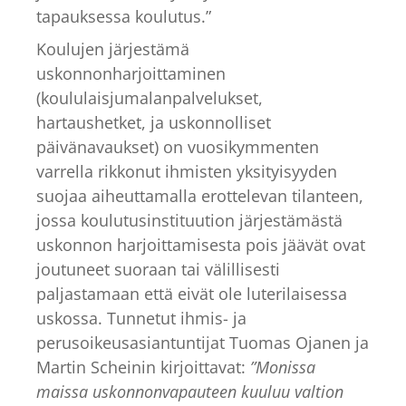
tapauksessa koulutus.”
Koulujen järjestämä
uskonnonharjoittaminen
(koululaisjumalanpalvelukset,
hartaushetket, ja uskonnolliset
päivänavaukset) on vuosikymmenten
varrella rikkonut ihmisten yksityisyyden
suojaa aiheuttamalla erottelevan tilanteen,
jossa koulutusinstituution järjestämästä
uskonnon harjoittamisesta pois jäävät ovat
joutuneet suoraan tai välillisesti
paljastamaan että eivät ole luterilaisessa
uskossa. Tunnetut ihmis- ja
perusoikeusasiantuntijat Tuomas Ojanen ja
Martin Scheinin kirjoittavat:
”Monissa
maissa uskonnonvapauteen kuuluu valtion