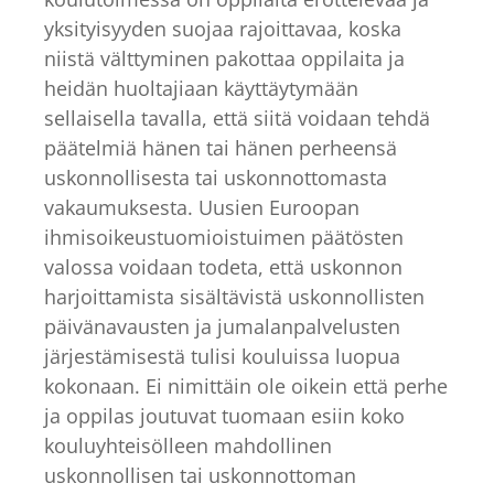
yksityisyyden suojaa rajoittavaa, koska
niistä välttyminen pakottaa oppilaita ja
heidän huoltajiaan käyttäytymään
sellaisella tavalla, että siitä voidaan tehdä
päätelmiä hänen tai hänen perheensä
uskonnollisesta tai uskonnottomasta
vakaumuksesta. Uusien Euroopan
ihmisoikeustuomioistuimen päätösten
valossa voidaan todeta, että uskonnon
harjoittamista sisältävistä uskonnollisten
päivänavausten ja jumalanpalvelusten
järjestämisestä tulisi kouluissa luopua
kokonaan. Ei nimittäin ole oikein että perhe
ja oppilas joutuvat tuomaan esiin koko
kouluyhteisölleen mahdollinen
uskonnollisen tai uskonnottoman