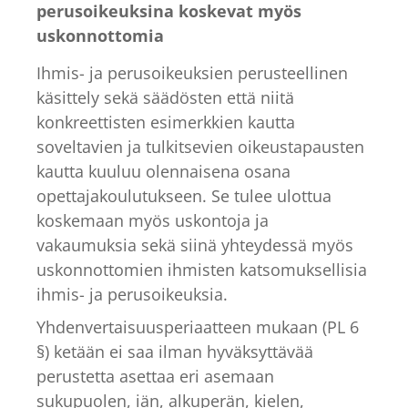
perusoikeuksina koskevat myös
uskonnottomia
Ihmis- ja perusoikeuksien perusteellinen
käsittely sekä säädösten että niitä
konkreettisten esimerkkien kautta
soveltavien ja tulkitsevien oikeustapausten
kautta kuuluu olennaisena osana
opettajakoulutukseen. Se tulee ulottua
koskemaan myös uskontoja ja
vakaumuksia sekä siinä yhteydessä myös
uskonnottomien ihmisten katsomuksellisia
ihmis- ja perusoikeuksia.
Yhdenvertaisuusperiaatteen mukaan (PL 6
§) ketään ei saa ilman hyväksyttävää
perustetta asettaa eri asemaan
sukupuolen, iän, alkuperän, kielen,