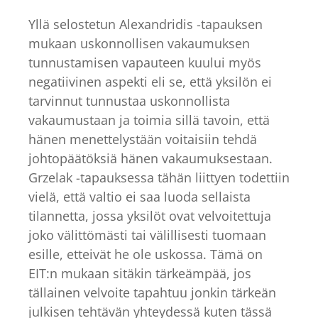
Yllä selostetun Alexandridis -tapauksen
mukaan uskonnollisen vakaumuksen
tunnustamisen vapauteen kuului myös
negatiivinen aspekti eli se, että yksilön ei
tarvinnut tunnustaa uskonnollista
vakaumustaan ja toimia sillä tavoin, että
hänen menettelystään voitaisiin tehdä
johtopäätöksiä hänen vakaumuksestaan.
Grzelak -tapauksessa tähän liittyen todettiin
vielä, että valtio ei saa luoda sellaista
tilannetta, jossa yksilöt ovat velvoitettuja
joko välittömästi tai välillisesti tuomaan
esille, etteivät he ole uskossa. Tämä on
EIT:n mukaan sitäkin tärkeämpää, jos
tällainen velvoite tapahtuu jonkin tärkeän
julkisen tehtävän yhteydessä kuten tässä