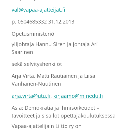
val@vapaa-ajatteijat.fi
p. 0504685332 31.12.2013
Opetusministeriö
ylijohtaja Hannu Siren ja johtaja Ari
Saarinen
sekä selvityshenkilöt
Arja Virta, Matti Rautiainen ja Liisa
Vanhanen-Nuutinen
arja.virta@utu.fi
,
kirjaamo@minedu.fi
Asia: Demokratia ja ihmisoikeudet –
tavoitteet ja sisällöt opettajakoulutuksessa
Vapaa-ajattelijain Liitto ry on