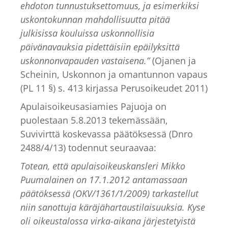
ehdoton tunnustuksettomuus, ja esimerkiksi
uskontokunnan mahdollisuutta pitää
julkisissa kouluissa uskonnollisia
päivänavauksia pidettäisiin epäilyksittä
uskonnonvapauden vastaisena.”
(Ojanen ja
Scheinin, Uskonnon ja omantunnon vapaus
(PL 11 §) s. 413 kirjassa Perusoikeudet 2011)
Apulaisoikeusasiamies Pajuoja on
puolestaan 5.8.2013 tekemässään,
Suvivirttä koskevassa päätöksessä (Dnro
2488/4/13) todennut seuraavaa:
Totean, että apulaisoikeuskansleri Mikko
Puumalainen on 17.1.2012 antamassaan
päätöksessä (OKV/1361/1/2009) tarkastellut
niin sanottuja käräjähartaustilaisuuksia. Kyse
oli oikeustalossa virka-aikana järjestetyistä