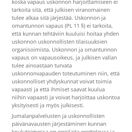
koska vapaus uskonnon harjoittamiseen ei
tarkoita sitä, että julkisen viranomainen
tulee alkaa sitä järjestää. Uskonnon ja
omantunnon vapaus (PL 11 §) ei tarkoita,
että kunnan tehtäviin kuuluisi hoitaa yhden
uskonnon uskonnollisten tilaisuuksien
organisoimista. Uskonnon ja omantunnon
vapaus on vapausoikeus, ja julkisen vallan
tulee ainoastaan turvata
uskonnonvapauden toteutuminen niin, että
uskonnolliset yhdyskunnat voivat toimia
vapaasti ja että ihmiset saavat kuulua
niihin vapaasti ja voivat harjoittaa uskontoa
yksityisesti ja myös julkisesti.
Jumalanpalvelusten ja uskonnollisten
päivänavausten järjestäminen kunnan
koulutoimessa on oppilaita erottelevaa ja