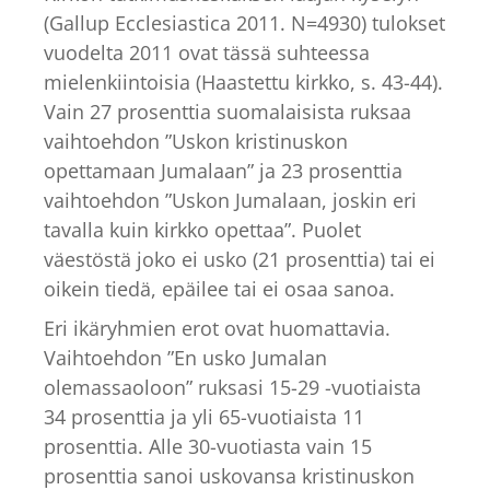
(Gallup Ecclesiastica 2011. N=4930) tulokset
vuodelta 2011 ovat tässä suhteessa
mielenkiintoisia (Haastettu kirkko, s. 43-44).
Vain 27 prosenttia suomalaisista ruksaa
vaihtoehdon ”Uskon kristinuskon
opettamaan Jumalaan” ja 23 prosenttia
vaihtoehdon ”Uskon Jumalaan, joskin eri
tavalla kuin kirkko opettaa”. Puolet
väestöstä joko ei usko (21 prosenttia) tai ei
oikein tiedä, epäilee tai ei osaa sanoa.
Eri ikäryhmien erot ovat huomattavia.
Vaihtoehdon ”En usko Jumalan
olemassaoloon” ruksasi 15-29 -vuotiaista
34 prosenttia ja yli 65-vuotiaista 11
prosenttia. Alle 30-vuotiasta vain 15
prosenttia sanoi uskovansa kristinuskon