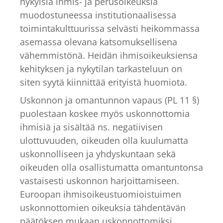
nykyisiä ihmis- ja perusoikeuksia
muodostuneessa institutionaalisessa
toimintakulttuurissa selvästi heikommassa
asemassa olevana katsomuksellisena
vähemmistönä. Heidän ihmisoikeuksiensa
kehityksen ja nykytilan tarkasteluun on
siten syytä kiinnittää erityistä huomiota.
Uskonnon ja omantunnon vapaus (PL 11 §)
puolestaan koskee myös uskonnottomia
ihmisiä ja sisältää ns. negatiivisen
ulottuvuuden, oikeuden olla kuulumatta
uskonnolliseen ja yhdyskuntaan sekä
oikeuden olla osallistumatta omantuntonsa
vastaisesti uskonnon harjoittamiseen.
Euroopan ihmisoikeustuomioistuimen
uskonnottomien oikeuksia tähdentävän
päätöksen mukaan uskonnottomiksi