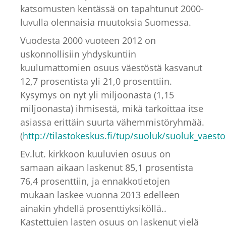
katsomusten kentässä on tapahtunut 2000-
luvulla olennaisia muutoksia Suomessa.
Vuodesta 2000 vuoteen 2012 on
uskonnollisiin yhdyskuntiin
kuulumattomien osuus väestöstä kasvanut
12,7 prosentista yli 21,0 prosenttiin.
Kysymys on nyt yli miljoonasta (1,15
miljoonasta) ihmisestä, mikä tarkoittaa itse
asiassa erittäin suurta vähemmistöryhmää.
(
http://tilastokeskus.fi/tup/suoluk/suoluk_vaes
Ev.lut. kirkkoon kuuluvien osuus on
samaan aikaan laskenut 85,1 prosentista
76,4 prosenttiin, ja ennakkotietojen
mukaan laskee vuonna 2013 edelleen
ainakin yhdellä prosenttiyksiköllä..
Kastettujen lasten osuus on laskenut vielä