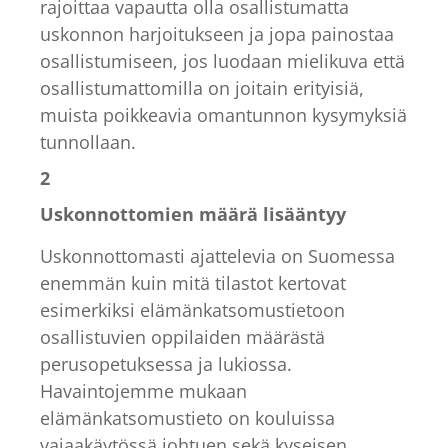
rajoittaa vapautta olla osallistumatta
uskonnon harjoitukseen ja jopa painostaa
osallistumiseen, jos luodaan mielikuva että
osallistumattomilla on joitain erityisiä,
muista poikkeavia omantunnon kysymyksiä
tunnollaan.
2
Uskonnottomien määrä lisääntyy
Uskonnottomasti ajattelevia on Suomessa
enemmän kuin mitä tilastot kertovat
esimerkiksi elämänkatsomustietoon
osallistuvien oppilaiden määrästä
perusopetuksessa ja lukiossa.
Havaintojemme mukaan
elämänkatsomustieto on kouluissa
vajaakäytössä johtuen sekä kyseisen