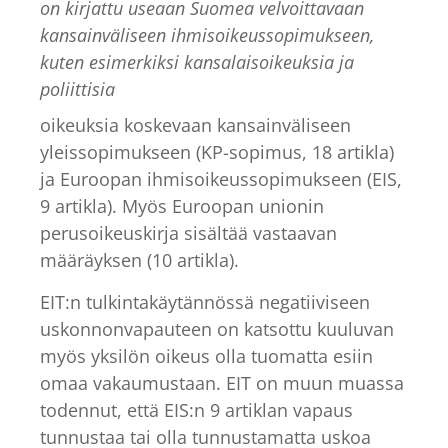
on kirjattu useaan Suomea velvoittavaan
kansainväliseen ihmisoikeussopimukseen,
kuten esimerkiksi kansalaisoikeuksia ja
poliittisia
oikeuksia koskevaan kansainväliseen
yleissopimukseen (KP-sopimus, 18 artikla)
ja Euroopan ihmisoikeussopimukseen (EIS,
9 artikla). Myös Euroopan unionin
perusoikeuskirja sisältää vastaavan
määräyksen (10 artikla).
EIT:n tulkintakäytännössä negatiiviseen
uskonnonvapauteen on katsottu kuuluvan
myös yksilön oikeus olla tuomatta esiin
omaa vakaumustaan. EIT on muun muassa
todennut, että EIS:n 9 artiklan vapaus
tunnustaa tai olla tunnustamatta uskoa