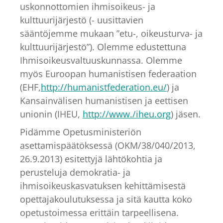
uskonnottomien ihmisoikeus- ja
kulttuurijärjestö (- uusittavien
sääntöjemme mukaan ”etu-, oikeusturva- ja
kulttuurijärjestö”). Olemme edustettuna
Ihmisoikeusvaltuuskunnassa. Olemme
myös Euroopan humanistisen federaation
(EHF,
http://humanistfederation.eu/
) ja
Kansainvälisen humanistisen ja eettisen
unionin (IHEU,
http://www./iheu.org
) jäsen.
Pidämme Opetusministeriön
asettamispäätöksessä (OKM/38/040/2013,
26.9.2013) esitettyjä lähtökohtia ja
perusteluja demokratia- ja
ihmisoikeuskasvatuksen kehittämisestä
opettajakoulutuksessa ja sitä kautta koko
opetustoimessa erittäin tarpeellisena.