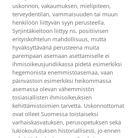
uskonnon, vakaumuksen, mielipiteen,
terveydentilan, vammaisuuden tai muun
henkilöön liittyvän syyn perusteella.
Syrjintäkieltoon liittyy ns. positiivisen
erityiskohtelun mahdollisuus, mutta
hyväksyttävänä perusteena muita
parempaan asemaan asettamiselle ei
ihmisoikeusjuridiikassa pidetä esimerkiksi
hegemonista enemmistöasemaa, vaan
päinvastoin esimerkiksi heikommassa
asemassa olevan vähemmistön
tosiasiallisten ihmisoikeuksien
kehittämistoimien tarvetta. Uskonnottomat
ovat olleet Suomessa toistaiseksi
varhaiskasvatuksen, perusopetuksen sekä
lukiokoulutuksen historiallisesti, jo ennen