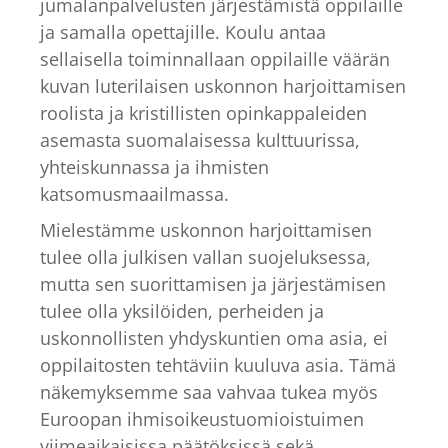
jumalanpalvelusten järjestämistä oppilaille
ja samalla opettajille. Koulu antaa
sellaisella toiminnallaan oppilaille väärän
kuvan luterilaisen uskonnon harjoittamisen
roolista ja kristillisten opinkappaleiden
asemasta suomalaisessa kulttuurissa,
yhteiskunnassa ja ihmisten
katsomusmaailmassa.
Mielestämme uskonnon harjoittamisen
tulee olla julkisen vallan suojeluksessa,
mutta sen suorittamisen ja järjestämisen
tulee olla yksilöiden, perheiden ja
uskonnollisten yhdyskuntien oma asia, ei
oppilaitosten tehtäviin kuuluva asia. Tämä
näkemyksemme saa vahvaa tukea myös
Euroopan ihmisoikeustuomioistuimen
viimeaikaisissa päätöksissä sekä