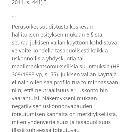
2011, s. 441).”
…
Perusoikeusuudistusta koskevan
hallituksen esityksen mukaan 6 §:stä
seuraa julkisen vallan käyttöön kohdistuva
velvoite kohdella tasapuolisesti kaikkia
uskonnollisia yhdyskuntia tai
maailmankatsomuksellisia suuntauksia (HE
309/1993 vp, s. 55). Julkisen vallan käyttäjä
ei näin ollen saa profiloitua toiminnassaan
niin, että neutraalisuus eri uskontoihin
vaarantuisi. Näkemykseni mukaan
negatiivisen uskonnonvapauden
toteutumisen kannalta on merkityksellistä,
miten yhdenvertaisuus ja tasapuolisuus
tässä suhteessa toteutuvat.