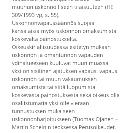
muuhun uskonnolliseen tilaisuuteen (HE
309/1993 vp, s. 55).
Uskonnonvapaussäännös suojaa
kansalaisia myös uskonnon omaksumista
koskevalta painostukselta.
Oikeuskirjallisuudessa esitetyn mukaan
uskonnon ja omantunnon vapauden
ydinalueeseen kuuluvat muun muassa
yksilön sisäinen ajatuksen vapaus, vapaus
uskonnon tai muun vakaumuksen
omaksumista tai siitä luopumista
koskevasta painostuksesta sekä oikeus olla
osallistumatta yksilölle vieraan
tunnustuksen mukaiseen
uskonnonharjoitukseen (Tuomas Ojanen –
Martin Scheinin teoksessa Perusoikeudet,