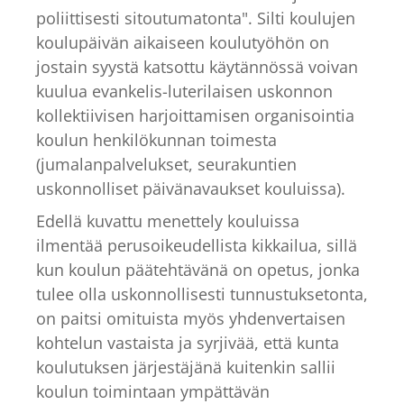
poliittisesti sitoutumatonta". Silti koulujen
koulupäivän aikaiseen koulutyöhön on
jostain syystä katsottu käytännössä voivan
kuulua evankelis-luterilaisen uskonnon
kollektiivisen harjoittamisen organisointia
koulun henkilökunnan toimesta
(jumalanpalvelukset, seurakuntien
uskonnolliset päivänavaukset kouluissa).
Edellä kuvattu menettely kouluissa
ilmentää perusoikeudellista kikkailua, sillä
kun koulun päätehtävänä on opetus, jonka
tulee olla uskonnollisesti tunnustuksetonta,
on paitsi omituista myös yhdenvertaisen
kohtelun vastaista ja syrjivää, että kunta
koulutuksen järjestäjänä kuitenkin sallii
koulun toimintaan ympättävän