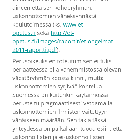
aineen että sen kohderyhmän,
uskonnottomien väheksynnästä
koulutoimessa (ks.
www.et-
opetus.fi
sekä
http://et-
opetus.fi/images/raportit/et-ongelmat-
2011-raportti.pdf
).
Perusoikeuksien toteutumisen ei tulisi
periaatteessa olla vähemmistössä olevan
väestöryhmän koosta kiinni, mutta
uskonnottomien syrjivää kohtelua
Suomessa on kuitenkin käytännössä
perusteltu pragmaattisesti vetoamalla
uskonnottomien ihmisten väitettyyn
vähäiseen määrään. Sen takia tässä
yhteydessä on paikallaan tuoda esiin, että
uskonnollisten ja ei-uskonnollisten