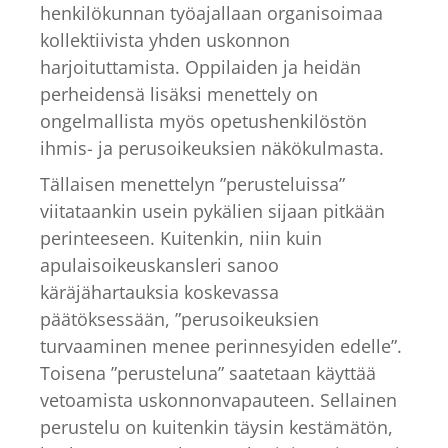
henkilökunnan työajallaan organisoimaa
kollektiivista yhden uskonnon
harjoituttamista. Oppilaiden ja heidän
perheidensä lisäksi menettely on
ongelmallista myös opetushenkilöstön
ihmis- ja perusoikeuksien näkökulmasta.
Tällaisen menettelyn ”perusteluissa”
viitataankin usein pykälien sijaan pitkään
perinteeseen. Kuitenkin, niin kuin
apulaisoikeuskansleri sanoo
käräjähartauksia koskevassa
päätöksessään, ”perusoikeuksien
turvaaminen menee perinnesyiden edelle”.
Toisena ”perusteluna” saatetaan käyttää
vetoamista uskonnonvapauteen. Sellainen
perustelu on kuitenkin täysin kestämätön,