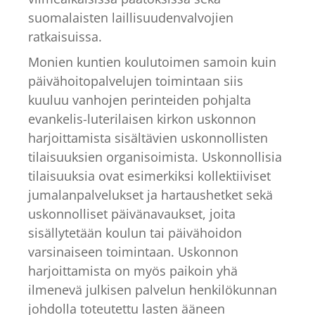
suomalaisten laillisuudenvalvojien
ratkaisuissa.
Monien kuntien koulutoimen samoin kuin
päivähoitopalvelujen toimintaan siis
kuuluu vanhojen perinteiden pohjalta
evankelis-luterilaisen kirkon uskonnon
harjoittamista sisältävien uskonnollisten
tilaisuuksien organisoimista. Uskonnollisia
tilaisuuksia ovat esimerkiksi kollektiiviset
jumalanpalvelukset ja hartaushetket sekä
uskonnolliset päivänavaukset, joita
sisällytetään koulun tai päivähoidon
varsinaiseen toimintaan. Uskonnon
harjoittamista on myös paikoin yhä
ilmenevä julkisen palvelun henkilökunnan
johdolla toteutettu lasten ääneen