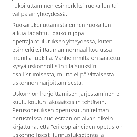
rukoiluttaminen esimerkiksi ruokailun tai
välipalan yhteydessä.
Ruokarukoiluttamista ennen ruokailun
alkua tapahtuu paikoin jopa
opettajakoulutuksen yhteydessä, kuten
esimerkiksi Rauman normaalikoulussa
monilla luokilla. Vanhemmilta on saatettu
kysyä uskonnollisiin tilaisuuksiin
osallistumisesta, mutta ei päivittäisestä
uskonnon harjoittamisesta.
Uskonnon harjoittamisen järjestäminen ei
kuulu koulun lakisääteisiin tehtäviin.
Perusopetuksen opetussuunnitelman
perusteissa puolestaan on aivan oikein
kirjattuna, että ”eri oppiaineiden opetus on
uskonnollisesti tunnustuksetonta ja