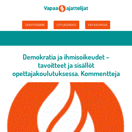
TAVOITTEEMME
LIITY JÄSENEKSI
KÄY KAUPASSA
Demokratia ja ihmisoikeudet –
tavoitteet ja sisällöt
opettajakoulutuksessa. Kommentteja