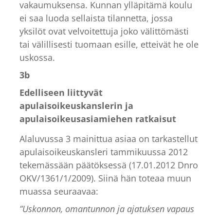
vakaumuksensa. Kunnan ylläpitämä koulu
ei saa luoda sellaista tilannetta, jossa
yksilöt ovat velvoitettuja joko välittömästi
tai välillisesti tuomaan esille, etteivät he ole
uskossa.
3b
Edelliseen liittyvät
apulaisoikeuskanslerin ja
apulaisoikeusasiamiehen ratkaisut
Alaluvussa 3 mainittua asiaa on tarkastellut
apulaisoikeuskansleri tammikuussa 2012
tekemässään päätöksessä (17.01.2012 Dnro
OKV/1361/1/2009). Siinä hän toteaa muun
muassa seuraavaa:
”Uskonnon, omantunnon ja ajatuksen vapaus