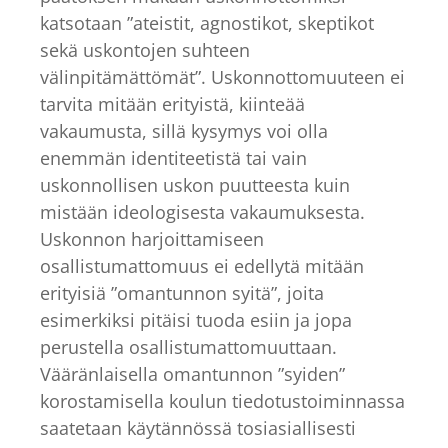
katsotaan ”ateistit, agnostikot, skeptikot
sekä uskontojen suhteen
välinpitämättömät”. Uskonnottomuuteen ei
tarvita mitään erityistä, kiinteää
vakaumusta, sillä kysymys voi olla
enemmän identiteetistä tai vain
uskonnollisen uskon puutteesta kuin
mistään ideologisesta vakaumuksesta.
Uskonnon harjoittamiseen
osallistumattomuus ei edellytä mitään
erityisiä ”omantunnon syitä”, joita
esimerkiksi pitäisi tuoda esiin ja jopa
perustella osallistumattomuuttaan.
Vääränlaisella omantunnon ”syiden”
korostamisella koulun tiedotustoiminnassa
saatetaan käytännössä tosiasiallisesti