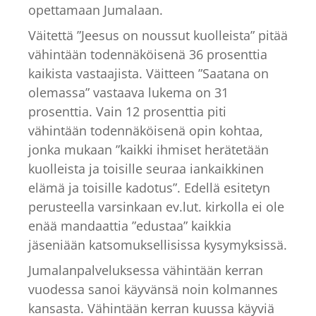
opettamaan Jumalaan.
Väitettä ”Jeesus on noussut kuolleista” pitää
vähintään todennäköisenä 36 prosenttia
kaikista vastaajista. Väitteen ”Saatana on
olemassa” vastaava lukema on 31
prosenttia. Vain 12 prosenttia piti
vähintään todennäköisenä opin kohtaa,
jonka mukaan ”kaikki ihmiset herätetään
kuolleista ja toisille seuraa iankaikkinen
elämä ja toisille kadotus”. Edellä esitetyn
perusteella varsinkaan ev.lut. kirkolla ei ole
enää mandaattia ”edustaa” kaikkia
jäseniään katsomuksellisissa kysymyksissä.
Jumalanpalveluksessa vähintään kerran
vuodessa sanoi käyvänsä noin kolmannes
kansasta. Vähintään kerran kuussa käyviä