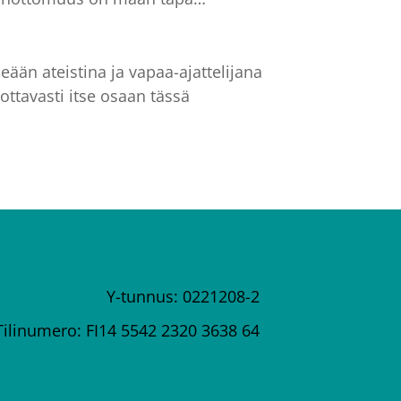
eään ateistina ja vapaa-ajattelijana
ottavasti itse osaan tässä
Y-tunnus: 0221208-2
Tilinumero: FI14 5542 2320 3638 64