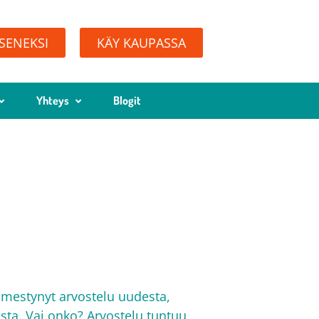
ÄSENEKSI
KÄY KAUPASSA
Yhteys
Blogit
mestynyt arvostelu uudesta,
sta. Vai onko? Arvostelu tuntuu