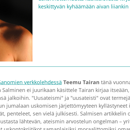
keskittyvän kyhäämään aivan liiankin 
Sanomien verkkolehdessä
Teemu Tairan
tänä vuonna
 Salminen ei juurikaan käsittele Tairan kirjaa itseään
ä jalkoihin. "Uusateismi" ja "uusateisti" ovat termejä,
kun jumalaan uskomisen järjettömyyteen kyllästyneet 
t, penteleet, sen vielä julkisesti. Salmisen artikkelin
 taustasta lähtevän, ateismin arvostelun ongelman – yr
 uskontokriitikot samanlaisiksi moraalittomiksi oman 