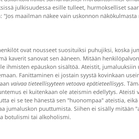
ssä julkisuudessa esille tulleet, hurmokselliset saa
n: "Jos maailman näkee vain uskonnon näkökulmasta ni
 henkilöt ovat nousseet suosituiksi puhujiksi, koska 
mä kaverit sanovat sen ääneen. Mitään henkilöpalvon
le ihmisten epäuskon sisältöä. Ateistit, jumaluuksiin
aan. Fanittaminen ei jostain syystä kovinkaan usein
kaan
vaivaa tieteellisyyteen vetoava epätieteellisyys
. Täm
untemus ei kuitenkaan ole ateismin edellytys. Ateisti v
mutta ei se tee hänestä sen "huonompaa" ateistia, e
aa jumaluskon puuttumista. Siihen ei sisälly mitään "a
a botulismi tai alkoholismi.