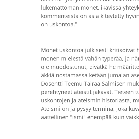
lukemattoman monet, ikävissä yhteyksi
kommenteista on asia kiteytetty hyvi
on uskontoa."
Monet uskontoa julkisesti kritisoivat
monen mielestä vähän typerää, ja nä
ole muodostunut, eivätkä he määritte
äkkiä nostamassa ketään jumalan asem
Dosentti Teemu Tairaa Salmisen mu
perehtyneet ateistit jakavat. Tieteen t
uskontojen ja ateismin historiasta, 
Ateismi on ja pysyy terminä, joka kuv
aattellinen "ismi" enempää kuin vaikk