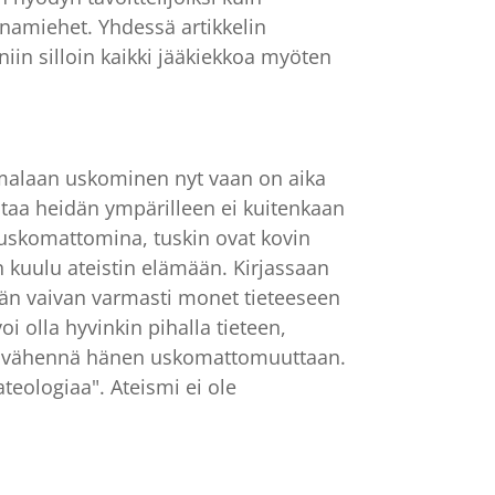
rnamiehet. Yhdessä artikkelin
in silloin kaikki jääkiekkoa myöten
jumalaan uskominen nyt vaan on aika
taa heidän ympärilleen ei kuitenkaan
 uskomattomina, tuskin ovat kovin
 kuulu ateistin elämään. Kirjassaan
än vaivan varmasti monet tieteeseen
oi olla hyvinkin pihalla tieteen,
ikä vähennä hänen uskomattomuuttaan.
teologiaa". Ateismi ei ole