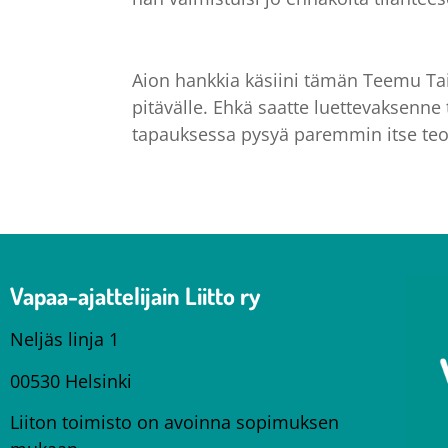
Aion hankkia käsiini tämän Teemu Tair
pitävälle. Ehkä saatte luettevaksenne
tapauksessa pysyä paremmin itse teo
Vapaa-ajattelijain Liitto ry
Neljäs linja 1
00530 Helsinki
Liiton toimisto on avoinna sopimuksen