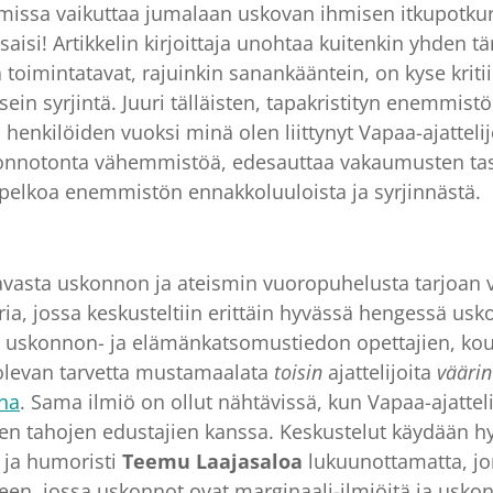
omissa vaikuttaa jumalaan uskovan ihmisen itkupotkur
ei saisi! Artikkelin kirjoittaja unohtaa kuitenkin yhd
toimintatavat, rajuinkin sanankääntein, on kyse krit
in syrjintä. Juuri tälläisten, tapakristityn enemmis
n henkilöiden vuoksi minä olen liittynyt Vapaa-ajattel
nnotonta vähemmistöä, edesauttaa vakaumusten tasa-
pelkoa enemmistön ennakkoluuloista ja syrjinnästä.
tavasta uskonnon ja ateismin vuoropuhelusta tarjoan 
ia, jossa keskusteltiin erittäin hyvässä hengessä u
n, uskonnon- ja elämänkatsomustiedon opettajien, kou
 olevan tarvetta mustamaalata
toisin
ajattelijoita
vääri
ena
. Sama ilmiö on ollut nähtävissä, kun Vapaa-ajatte
sten tahojen edustajien kanssa. Keskustelut käydään 
i ja humoristi
Teemu Laajasaloa
lukuunottamatta, jon
eseen, jossa uskonnot ovat marginaali-ilmiöitä ja u