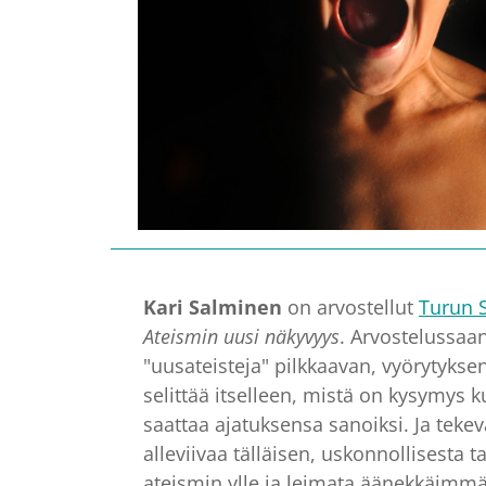
Kari Salminen
on arvostellut
Turun 
Ateismin uusi näkyvyys
. Arvostelussaan
"uusateisteja" pilkkaavan, vyörytyksens
selittää itselleen, mistä on kysymys 
saattaa ajatuksensa sanoiksi. Ja tekevä
alleviivaa tälläisen, uskonnollisesta
ateismin ylle ja leimata äänekkäimmät