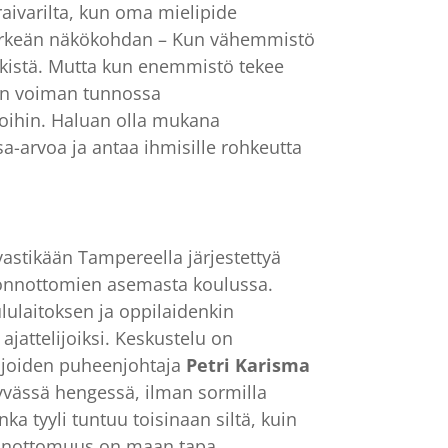
aivarilta, kun oma mielipide
en tärkeän näkökohdan – Kun vähemmistö
iikistä. Mutta kun enemmistö tekee
tön voiman tunnossa
ijoihin. Haluan olla mukana
arvoa ja antaa ihmisille rohkeutta
vastikään Tampereella järjestettyä
skonnottomien asemasta koulussa.
lulaitoksen ja oppilaidenkin
n
ajattelijoiksi. Keskustelu on
lijoiden puheenjohtaja
Petri Karisma
hyvässä hengessä, ilman sormilla
ka tyyli tuntuu toisinaan siltä, kuin
skonnottomuus on maan tapa…