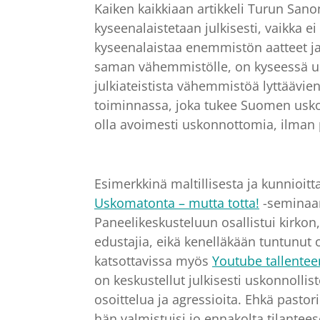
Kaiken kaikkiaan artikkeli Turun San
kyseenalaistetaan julkisesti, vaikka 
kyseenalaistaa enemmistön aatteet ja 
saman vähemmistölle, on kyseessä use
julkiateistista vähemmistöä lyttäävie
toiminnassa, joka tukee Suomen usko
olla avoimesti uskonnottomia, ilman 
Esimerkkinä maltillisesta ja kunnioit
Uskomatonta – mutta totta!
-seminaar
Paneelikeskusteluun osallistui kirko
edustajia, eikä kenelläkään tuntunut
katsottavissa myös
Youtube tallente
on keskustellut julkisesti uskonnolli
osoittelua ja agressioita. Ehkä pastor
hän valmistuisi jo ennakolta tilante