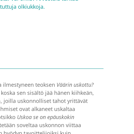
tuttuja olkiukkoja.
 ilmestyneen teoksen
Väärin uskottu?
, koska sen sisältö jää hänen kiihkeän,
 joilla uskonnolliset tahot yrittävät
ihmiset ovat alkaneet uskaltaa
 otsikko
Uskoa se on epäuskokin
itetään soveltaa uskonnon viittaa
hyödyn tavoittelijoiksi kuin