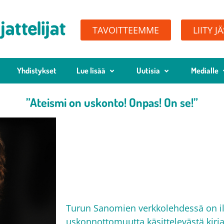
TAVOITTEEMME
LIITY J
Yhdistykset
Lue lisää
Uutisia
Medialle
”Ateismi on uskonto! Onpas! On se!”
Turun Sanomien verkkolehdessä on il
uskonnottomuutta käsittelevästä kirja