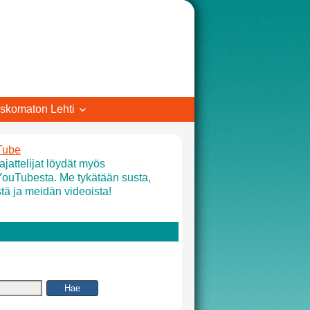
skomaton Lehti
Tube
jattelijat löydät myös
YouTubesta. Me tykätään susta,
tä ja meidän videoista!