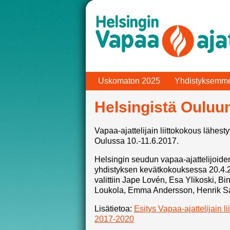
Uskomaton 2025
Yhdistyksemm
Helsingistä Ouluu
Vapaa-ajattelijain liittokokous lähes
Oulussa 10.-11.6.2017.
Helsingin seudun vapaa-ajattelijoiden 
yhdistyksen kevätkokouksessa 20.4.20
valittiin Jape Lovén, Esa Ylikoski, Bi
Loukola, Emma Andersson, Henrik Saw
Lisätietoa:
Esitys Vapaa-ajattelijain lii
2017-2020