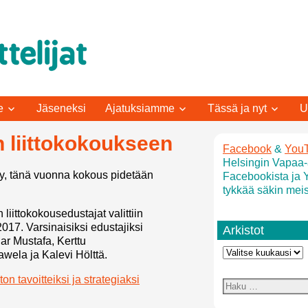
e
Jäseneksi
Ajatuksiamme
Tässä ja nyt
U
n liittokokoukseen
Facebook
&
You
Helsingin Vapaa-a
tyy, tänä vuonna kokous pidetään
Facebookista ja 
tykkää säkin meis
liittokokousedustajat valittiin
17. Varsinaisiksi edustajiksi
Arkistot
nar Mustafa, Kerttu
ela ja Kalevi Hölttä.
ton tavoitteiksi ja strategiaksi