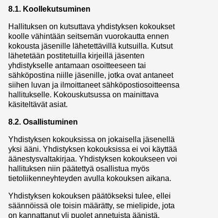
8.1. Koollekutsuminen
Hallituksen on kutsuttava yhdistyksen kokoukset
koolle vähintään seitsemän vuorokautta ennen
kokousta jäsenille lähetettävillä kutsuilla. Kutsut
lähetetään postitetuilla kirjeillä jäsenten
yhdistykselle antamaan osoitteeseen tai
sähköpostina niille jäsenille, jotka ovat antaneet
siihen luvan ja ilmoittaneet sähköpostiosoitteensa
hallitukselle. Kokouskutsussa on mainittava
käsiteltävät asiat.
8.2. Osallistuminen
Yhdistyksen kokouksissa on jokaisella jäsenellä
yksi ääni. Yhdistyksen kokouksissa ei voi käyttää
äänestysvaltakirjaa. Yhdistyksen kokoukseen voi
hallituksen niin päätettyä osallistua myös
tietoliikenneyhteyden avulla kokouksen aikana.
Yhdistyksen kokouksen päätökseksi tulee, ellei
säännöissä ole toisin määrätty, se mielipide, jota
on kannattanut yli puolet annetuista äänistä.