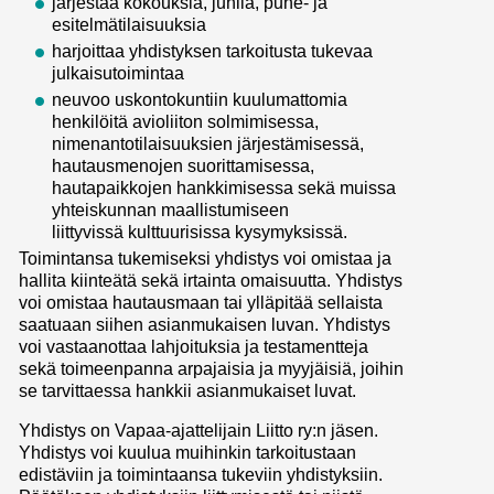
järjestää kokouksia, juhlia, puhe- ja
esitelmätilaisuuksia
harjoittaa yhdistyksen tarkoitusta tukevaa
julkaisutoimintaa
neuvoo uskontokuntiin kuulumattomia
henkilöitä avioliiton solmimisessa,
nimenantotilaisuuksien järjestämisessä,
hautausmenojen suorittamisessa,
hautapaikkojen hankkimisessa sekä muissa
yhteiskunnan maallistumiseen
liittyvissä kulttuurisissa kysymyksissä.
Toimintansa tukemiseksi yhdistys voi omistaa ja
hallita kiinteätä sekä irtainta omaisuutta. Yhdistys
voi omistaa hautausmaan tai ylläpitää sellaista
saatuaan siihen asianmukaisen luvan. Yhdistys
voi vastaanottaa lahjoituksia ja testamentteja
sekä toimeenpanna arpajaisia ja myyjäisiä, joihin
se tarvittaessa hankkii asianmukaiset luvat.
Yhdistys on Vapaa-ajattelijain Liitto ry:n jäsen.
Yhdistys voi kuulua muihinkin tarkoitustaan
edistäviin ja toimintaansa tukeviin yhdistyksiin.