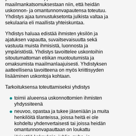
maailmankatsomuksestaan niin, että heidän
uskonnon- ja omantunnonvapautensa toteutuu.
Yhdistys ajaa tunnustuksetonta julkista valtaa ja
sekulaaria eli maallista yhteiskuntaa.
Yhdistys haluaa edistää ihmisten yksilön ja
ajatuksen vapautta, suvaitsevaisuutta sekä
vastuuta muista ihmisistä, luonnosta ja
ympäristöstä. Yhdistys tavoittelee uskontoihin
sitoutumattoman etiikan muotoutumista ja
omaksumista maailmanlaajuisesti. Yhdistyksen
aatteellisena tavoitteena on myös kriittisyyden
lisääminen uskontoja kohtaan.
Tarkoituksensa toteuttamiseksi yhdistys
toimii alueensa uskonnottomien ihmisten
yhdyssiteenä
neuvoo, opastaa ja tukee jäseniään ja muita
henkilöitä tilanteissa, joissa heitä ei ole
kohdeltu yhdenvertaisesti tai joissa heidän
omantunnonvapauttaan on loukattu