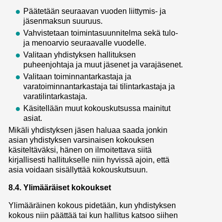
Päätetään seuraavan vuoden liittymis- ja
jäsenmaksun suuruus.
Vahvistetaan toimintasuunnitelma sekä tulo-
ja menoarvio seuraavalle vuodelle.
Valitaan yhdistyksen hallituksen
puheenjohtaja ja muut jäsenet ja varajäsenet.
Valitaan toiminnantarkastaja ja
varatoiminnantarkastaja tai tilintarkastaja ja
varatilintarkastaja.
Käsitellään muut kokouskutsussa mainitut
asiat.
Mikäli yhdistyksen jäsen haluaa saada jonkin
asian yhdistyksen varsinaisen kokouksen
käsiteltäväksi, hänen on ilmoitettava siitä
kirjallisesti hallitukselle niin hyvissä ajoin, että
asia voidaan sisällyttää kokouskutsuun.
8.4. Ylimääräiset kokoukset
Ylimääräinen kokous pidetään, kun yhdistyksen
kokous niin päättää tai kun hallitus katsoo siihen