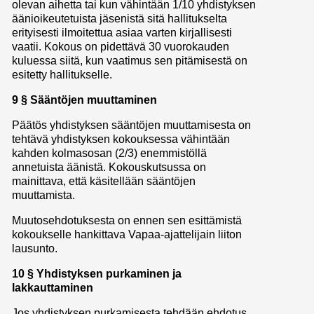
olevan aihetta tai kun vähintään 1/10 yhdistyksen
äänioikeutetuista jäsenistä sitä hallitukselta
erityisesti ilmoitettua asiaa varten kirjallisesti
vaatii. Kokous on pidettävä 30 vuorokauden
kuluessa siitä, kun vaatimus sen pitämisestä on
esitetty hallitukselle.
9 § Sääntöjen muuttaminen
Päätös yhdistyksen sääntöjen muuttamisesta on
tehtävä yhdistyksen kokouksessa vähintään
kahden kolmasosan (2/3) enemmistöllä
annetuista äänistä. Kokouskutsussa on
mainittava, että käsitellään sääntöjen
muuttamista.
Muutosehdotuksesta on ennen sen esittämistä
kokoukselle hankittava Vapaa-ajattelijain liiton
lausunto.
10 § Yhdistyksen purkaminen ja
lakkauttaminen
Jos yhdistyksen purkamisesta tehdään ehdotus