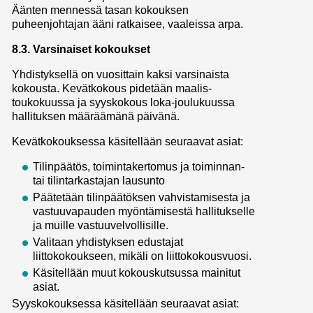
Äänten mennessä tasan kokouksen
puheenjohtajan ääni ratkaisee, vaaleissa arpa.
8.3. Varsinaiset kokoukset
Yhdistyksellä on vuosittain kaksi varsinaista
kokousta. Kevätkokous pidetään maalis-
toukokuussa ja syyskokous loka-joulukuussa
hallituksen määräämänä päivänä.
Kevätkokouksessa käsitellään seuraavat asiat:
Tilinpäätös, toimintakertomus ja toiminnan-
tai tilintarkastajan lausunto
Päätetään tilinpäätöksen vahvistamisesta ja
vastuuvapauden myöntämisestä hallitukselle
ja muille vastuuvelvollisille.
Valitaan yhdistyksen edustajat
liittokokoukseen, mikäli on liittokokousvuosi.
Käsitellään muut kokouskutsussa mainitut
asiat.
Syyskokouksessa käsitellään seuraavat asiat: