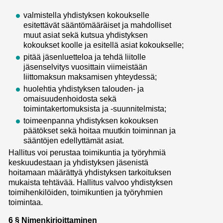
valmistella yhdistyksen kokoukselle
esitettävät sääntömääräiset ja mahdolliset
muut asiat sekä kutsua yhdistyksen
kokoukset koolle ja esitellä asiat kokoukselle;
pitää jäsenluetteloa ja tehdä liitolle
jäsenselvitys vuosittain viimeistään
liittomaksun maksamisen yhteydessä;
huolehtia yhdistyksen talouden- ja
omaisuudenhoidosta sekä
toimintakertomuksista ja ‑suunnitelmista;
toimeenpanna yhdistyksen kokouksen
päätökset sekä hoitaa muutkin toiminnan ja
sääntöjen edellyttämät asiat.
Hallitus voi perustaa toimikuntia ja työryhmiä
keskuudestaan ja yhdistyksen jäsenistä
hoitamaan määrättyä yhdistyksen tarkoituksen
mukaista tehtävää. Hallitus valvoo yhdistyksen
toimihenkilöiden, toimikuntien ja työryhmien
toimintaa.
6 § Nimenkirjoittaminen