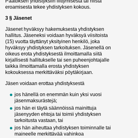
Päätöksen yhdistyksiin liittymisestä tai niistä
eroamisesta tekee yhdistyksen kokous.
3 § Jäsenet
Jäsenet hyväksyy hakemuksesta yhdistyksen
hallitus. Jäseneksi voidaan hyväksyä viisitoista
(15) vuotta täyttänyt yksityinen henkilö, joka
hyväksyy yhdistyksen tarkoituksen. Jäsenellä on
oikeus erota yhdistyksestä ilmoittamalla siitä
kirjallisesti hallitukselle tai sen puheenjohtajalle
taikka ilmoittamalla erosta yhdistyksen
kokouksessa merkittäväksi pöytäkirjaan.
Jäsen voidaan erottaa yhdistyksestä
jos hänellä on enemmän kuin yksi vuosi
jäsenmaksurästejä;
jos hän ei täytä säännöissä mainittuja
jäsenyyden ehtoja tai toimii yhdistyksen
tarkoitusta vastaan, tai
jos hän aiheuttaa yhdistyksen toiminnalle tai
maineelle merkittävää vahinkoa