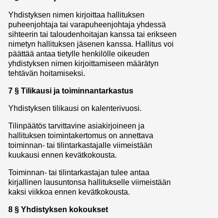
Yhdistyksen nimen kirjoittaa hallituksen
puheenjohtaja tai varapuheenjohtaja yhdessä
sihteerin tai taloudenhoitajan kanssa tai erikseen
nimetyn hallituksen jäsenen kanssa. Hallitus voi
päättää antaa tietylle henkilölle oikeuden
yhdistyksen nimen kirjoittamiseen määrätyn
tehtävän hoitamiseksi.
7 § Tilikausi ja toiminnantarkastus
Yhdistyksen tilikausi on kalenterivuosi.
Tilinpäätös tarvittavine asiakirjoineen ja
hallituksen toimintakertomus on annettava
toiminnan- tai tilintarkastajalle viimeistään
kuukausi ennen kevätkokousta.
Toiminnan- tai tilintarkastajan tulee antaa
kirjallinen lausuntonsa hallitukselle viimeistään
kaksi viikkoa ennen kevätkokousta.
8 § Yhdistyksen kokoukset