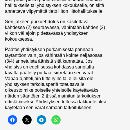
hallitukselle tai yhdistyksen kokoukselle, on siitä
annettava viipymättä tieto liiton liittohallitukselle.
Sen jälkeen purkuehdotus on käsiteltävä
kahdessa (2) seuraavassa, vähintään kahden (2)
viikon väliajoin pidettävässä yhdistyksen
kokouksessa.
Päätös yhdistyksen purkamisesta pannaan
täytäntöön vain jos vähintään kolme neljäsosaa
(3/4) annetuista äänistä sitä kannattaa. Jos
yhdistys on edellisessä kohdassa sanotulla
tavalla päätetty purkaa, siirretään sen varat
Vapaa-ajattelijain liitto ry:lle tai ellei sitä ole,
yhdistyksen tarkoitusperiä toteuttavalle
oikeustoimikelpoiselle yhteisölle käytettäväksi
näiden sääntöjen 2 §:ssä mainitun tarkoituksen
edistämiseksi. Yhdistyksen tullessa lakkautetuksi
käytetään sen varat samaan tarkoitukseen.