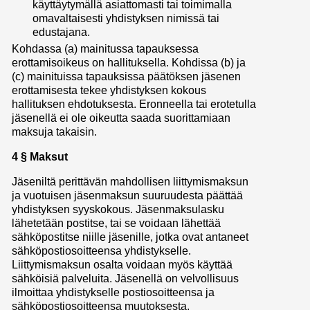
käyttäytymällä asiattomasti tai toimimalla
omavaltaisesti yhdistyksen nimissä tai
edustajana.
Kohdassa (a) mainitussa tapauksessa
erottamisoikeus on hallituksella. Kohdissa (b) ja
(c) mainituissa tapauksissa päätöksen jäsenen
erottamisesta tekee yhdistyksen kokous
hallituksen ehdotuksesta. Eronneella tai erotetulla
jäsenellä ei ole oikeutta saada suorittamiaan
maksuja takaisin.
4 § Maksut
Jäseniltä perittävän mahdollisen liittymismaksun
ja vuotuisen jäsenmaksun suuruudesta päättää
yhdistyksen syyskokous. Jäsenmaksulasku
lähetetään postitse, tai se voidaan lähettää
sähköpostitse niille jäsenille, jotka ovat antaneet
sähköpostiosoitteensa yhdistykselle.
Liittymismaksun osalta voidaan myös käyttää
sähköisiä palveluita. Jäsenellä on velvollisuus
ilmoittaa yhdistykselle postiosoitteensa ja
sähköpostiosoitteensa muutoksesta.