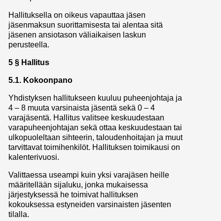
Hallituksella on oikeus vapauttaa jäsen
jäsenmaksun suorittamisesta tai alentaa sitä
jäsenen ansiotason väliaikaisen laskun
perusteella.
5 § Hallitus
5.1. Kokoonpano
Yhdistyksen hallitukseen kuuluu puheenjohtaja ja
4 – 8 muuta varsinaista jäsentä sekä 0 – 4
varajäsentä. Hallitus valitsee keskuudestaan
varapuheenjohtajan sekä ottaa keskuudestaan tai
ulkopuoleltaan sihteerin, taloudenhoitajan ja muut
tarvittavat toimihenkilöt. Hallituksen toimikausi on
kalenterivuosi.
Valittaessa useampi kuin yksi varajäsen heille
määritellään sijaluku, jonka mukaisessa
järjestyksessä he toimivat hallituksen
kokouksessa estyneiden varsinaisten jäsenten
tilalla.