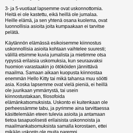
3- ja 5-vuotiaat lapsemme ovat uskonnottomia.
Heitä ei ole kastettu, eikä heillä ole jumalaa.
Heille elämä, ja sen yhtenä osana kuolema, ovat
luonnollisia asioita joita kumpaakaan ei tarvitse
pelätä.
Käytännön elämässä esikoisemme kiinnostus
uskonnollisia asioita kohtaan vaihtelee suuresti;
välillä etsimme kuvia jumalista ja mietimme otsa
rypyssä erilaisia uskomuksia, kun seuraavaksi
huomion varastaakin jo ötököiden jännittävä
maailma. Samaan aikaan kuopusta kiinnostaa
enemmän Hello Kitty tai mikä tahansa muu söötti
asia. Koska lapsemme ovat vielä pieniä, ei heillä
ole juurikaan ymmärrystä, tai usein
kiinnostustakaan, filosofoida
elämänkatsomuksista. Uskonto ei kuitenkaan ole
perheessämme tabu, ja pyrimme aina tarvittaessa
käsittelemään eteen tulevia asioita ja antamaan
tietoa tasapuolisesti erilaisista uskonnoista ja
maailmankatsomuksista samalla korostaen, ettei
mikään uskonto ole muita parempi.