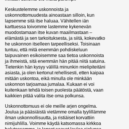
Keskustelemme uskonnoista ja
uskonnottomuudesta ainoastaan silloin, kun
lapsemme sitä itse haluaa. Vähitellen iän
karttuessa toivomme lastemme kykenevän
muodostamaan itse kuvan maailmastaan –
elämästä ja sen tarkoituksesta, ja siitä, kokevatko
he uskonnon itselleen tarpeelliseksi. Toisinaan
tuntuu, että mitä enemmän pohdiskeluun
taipuvainen esikoisemme saa tietoa uskonnoista
ja ihmeistä, sitä enemmän hän pitää niitä satuina.
Tietenkin hän kysyy välillä minunkin mielipiteitäni
asiasta, ja olen kertonut rehellisesti, etten kaipaa
mitään uskontoa, eikä minulla ole minkään
uskonnon tarjoamaa jumalaa. Kukaan ei voi
kuitenkaan tehdä toisen puolesta päätöstä, vaan
kaikkien pitää valita itse oma polkunsa.
Uskonnottomuus ei ole meille arjen ongelma.
Joulua ja pääsiäistä vietämme omalla tyylillämme
ilman uskonnollisuutta, ja ristiäiset korvattiin
nimijuhlilla. Voimme käydä katsomassa kirkkoa