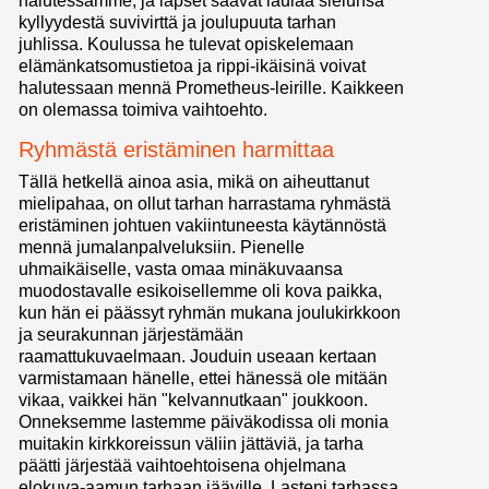
halutessamme, ja lapset saavat laulaa sielunsa
kyllyydestä suvivirttä ja joulupuuta tarhan
juhlissa. Koulussa he tulevat opiskelemaan
elämänkatsomustietoa ja rippi-ikäisinä voivat
halutessaan mennä Prometheus-leirille. Kaikkeen
on olemassa toimiva vaihtoehto.
Ryhmästä eristäminen harmittaa
Tällä hetkellä ainoa asia, mikä on aiheuttanut
mielipahaa, on ollut tarhan harrastama ryhmästä
eristäminen johtuen vakiintuneesta käytännöstä
mennä jumalanpalveluksiin. Pienelle
uhmaikäiselle, vasta omaa minäkuvaansa
muodostavalle esikoisellemme oli kova paikka,
kun hän ei päässyt ryhmän mukana joulukirkkoon
ja seurakunnan järjestämään
raamattukuvaelmaan. Jouduin useaan kertaan
varmistamaan hänelle, ettei hänessä ole mitään
vikaa, vaikkei hän "kelvannutkaan" joukkoon.
Onneksemme lastemme päiväkodissa oli monia
muitakin kirkkoreissun väliin jättäviä, ja tarha
päätti järjestää vaihtoehtoisena ohjelmana
elokuva-aamun tarhaan jääville. Lasteni tarhassa