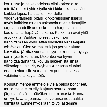
kouluissa ja päiväkodeissa olisi korkea aika
miettiä uusiksi yhteistyökuviot kirkon kanssa. Jos
kaikkia lapsia haluttaisiin kohdella
yhdenvertaisesti, pitäisi kirkkoreissujen lisäksi
myös kaikkien muden uskontokuntien edustajille
tarjota mahdollisuus uskonnon harjoittamiselle
koulu- tai tarhapäivän aikana. Kaikkihan ovat yhtä
arvokkaita! Vaihtoehtoisesti uskonnon
harjoittamisen voisi jättää suosiolla vapaa-ajalla
tehtäväksi. Olen varma, että jos perhe haluaa
kasvattaa jälkikasvunsa tiettyyn uskoon, se pystyy
sen myös tekemään. Uskontoa voi hyvin
harjoittaa tarhan tai koulun jälkeen iltaisin ja
viikonloppuisin. Nyky-yhteiskunnassa ei toimi
enää perinteisiin vetoaminen puolustettaessa
vakiintuneita käytäntöjä.
Kouluun menoa emme ole vielä paljoa pohtineet,
mutta meitä ei miellytä ajatus seurakunnan
järjestämästä iltapäiväkerhotoiminnasta. Kunnan
on kyettävä tarjoamaan palvelunsa neutraalilta
toimijalta! Emme myöskään toivo lastemme