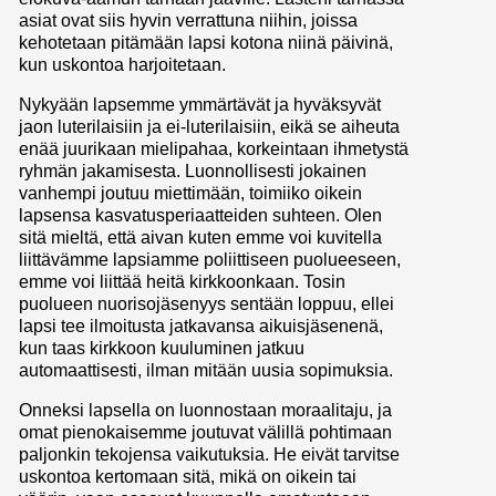
asiat ovat siis hyvin verrattuna niihin, joissa
kehotetaan pitämään lapsi kotona niinä päivinä,
kun uskontoa harjoitetaan.
Nykyään lapsemme ymmärtävät ja hyväksyvät
jaon luterilaisiin ja ei-luterilaisiin, eikä se aiheuta
enää juurikaan mielipahaa, korkeintaan ihmetystä
ryhmän jakamisesta. Luonnollisesti jokainen
vanhempi joutuu miettimään, toimiiko oikein
lapsensa kasvatusperiaatteiden suhteen. Olen
sitä mieltä, että aivan kuten emme voi kuvitella
liittävämme lapsiamme poliittiseen puolueeseen,
emme voi liittää heitä kirkkoonkaan. Tosin
puolueen nuorisojäsenyys sentään loppuu, ellei
lapsi tee ilmoitusta jatkavansa aikuisjäsenenä,
kun taas kirkkoon kuuluminen jatkuu
automaattisesti, ilman mitään uusia sopimuksia.
Onneksi lapsella on luonnostaan moraalitaju, ja
omat pienokaisemme joutuvat välillä pohtimaan
paljonkin tekojensa vaikutuksia. He eivät tarvitse
uskontoa kertomaan sitä, mikä on oikein tai