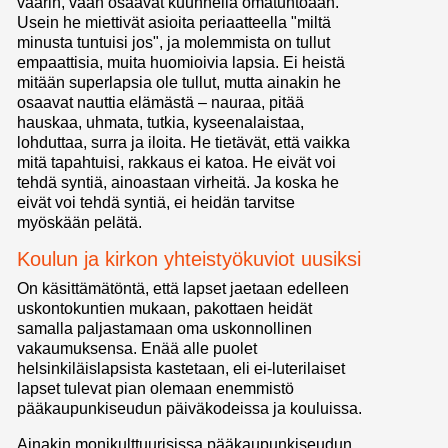
väärin, vaan osaavat kuunnella omatuntoaan.
Usein he miettivät asioita periaatteella "miltä
minusta tuntuisi jos", ja molemmista on tullut
empaattisia, muita huomioivia lapsia. Ei heistä
mitään superlapsia ole tullut, mutta ainakin he
osaavat nauttia elämästä – nauraa, pitää
hauskaa, uhmata, tutkia, kyseenalaistaa,
lohduttaa, surra ja iloita. He tietävät, että vaikka
mitä tapahtuisi, rakkaus ei katoa. He eivät voi
tehdä syntiä, ainoastaan virheitä. Ja koska he
eivät voi tehdä syntiä, ei heidän tarvitse
myöskään pelätä.
Koulun ja kirkon yhteistyökuviot uusiksi
On käsittämätöntä, että lapset jaetaan edelleen
uskontokuntien mukaan, pakottaen heidät
samalla paljastamaan oma uskonnollinen
vakaumuksensa. Enää alle puolet
helsinkiläislapsista kastetaan, eli ei-luterilaiset
lapset tulevat pian olemaan enemmistö
pääkaupunkiseudun päiväkodeissa ja kouluissa.
Ainakin monikulttuurisissa pääkaupunkiseudun