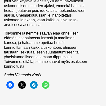
joutuvan käytävälle eristetyksi aamunavauksen
uskonnollisen osuuden ajaksi, emmekä haluaisi
heidän joutuvan pois ruokalasta ruokarukouksen
ajaksi. Unelmakoulussani ei harjoitettaisi
uskontoa lainkaan, vaan kaikki olisivat tasa-
arvoisessa asemassa.
Toivomme lastemme saavan elää onnellisen
elämän tasapainossa itsensä ja maailman
kanssa, ja haluamme opettaa heidät
kunnioittamaan kaikkia uskontoon, etniseen
taustaan, seksuaaliseen suuntautumiseen tai
yhteiskunnalliseen asemaan riippumatta.
Toivomme, että lapsemme saavat myös osakseen
kunnioitusta.
Sarita Vihersalo-Karén