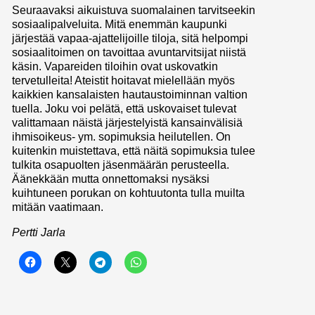
Seuraavaksi aikuistuva suomalainen tarvitseekin
sosiaalipalveluita. Mitä enemmän kaupunki
järjestää vapaa-ajattelijoille tiloja, sitä helpompi
sosiaalitoimen on tavoittaa avuntarvitsijat niistä
käsin. Vapareiden tiloihin ovat uskovatkin
tervetulleita! Ateistit hoitavat mielellään myös
kaikkien kansalaisten hautaustoiminnan valtion
tuella. Joku voi pelätä, että uskovaiset tulevat
valittamaan näistä järjestelyistä kansainvälisiä
ihmisoikeus- ym. sopimuksia heilutellen. On
kuitenkin muistettava, että näitä sopimuksia tulee
tulkita osapuolten jäsenmäärän perusteella.
Äänekkään mutta onnettomaksi nysäksi
kuihtuneen porukan on kohtuutonta tulla muilta
mitään vaatimaan.
Pertti Jarla