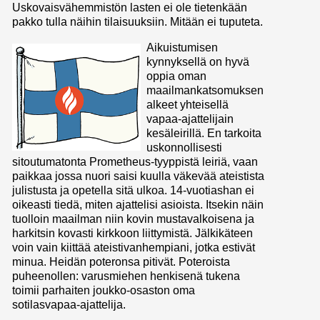
Uskovaisvähemmistön lasten ei ole tietenkään
pakko tulla näihin tilaisuuksiin. Mitään ei tuputeta.
Aikuistumisen
kynnyksellä on hyvä
oppia oman
maailmankatsomuksen
alkeet yhteisellä
vapaa-ajattelijain
kesäleirillä. En tarkoita
uskonnollisesti
sitoutumatonta Prometheus-tyyppistä leiriä, vaan
paikkaa jossa nuori saisi kuulla väkevää ateistista
julistusta ja opetella sitä ulkoa. 14-vuotiashan ei
oikeasti tiedä, miten ajattelisi asioista. Itsekin näin
tuolloin maailman niin kovin mustavalkoisena ja
harkitsin kovasti kirkkoon liittymistä. Jälkikäteen
voin vain kiittää ateistivanhempiani, jotka estivät
minua. Heidän poteronsa pitivät. Poteroista
puheenollen: varusmiehen henkisenä tukena
toimii parhaiten joukko-osaston oma
sotilasvapaa-ajattelija.