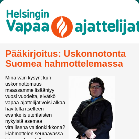
Pääkirjoitus: Uskonnotonta
Suomea hahmottelemassa
Minä vain kysyn: kun
uskonnottomuus
maassamme lisääntyy
vuosi vuodelta, eivätkö
vapaa-ajattelijat voisi alkaa
havitella itselleen
evankelisluterilaisten
nykyistä asemaa
virallisena valtionkirkkona?
Hahmottelen seuraavassa