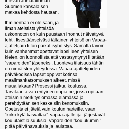
tulevan Jumalattoman
Suomen kansalaisen
matkaa kehdosta hautaan.
Ihminenhän ei ole saari, ja
ilman ateistista yhteisöä
uskonnoton on kuin puustaan irronnut näivettyvä
lehti. Itsestäänselvästi tällainen yhteisö on Vapaa-
ajattelijain liiton paikallisyhdistys. Samalla tavoin
kuin vanhemmat opettavat lapsilleen yhteisen
kielen, on luonnollista että vastasyntynyt liitetään
”vapareiden” jäseneksi. Luonteva tilaisuus tähän
on nimiäisten yhteydessä. Vapaa-ajattelijoiden
päiväkodissa lapset oppivat kotinsa
maailmankatsomuksen alkeet, missä
muuallakaan? Prosessi jatkuu koulussa.
Tarvitaan aivan erityinen oppiaine, jossa opitaan
ateismin merkitys omassa elämässä ja
perehdytään sen keskeisiin kertomuksiin.
Opetusta ei jätetä vain koulun harteille, vaan
”koko kylä kasvattaa”: vapaa-ajattelijat järjestävät
koululaistilaisuuksia. Vapareiden ”koulukummi”
pitää päivänavauksia ja laulattaa.