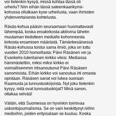
voi tietenkin kysyä, missä kohtaa tässä oli
urheilu? Niin eihän tässä sateenkaarikynsi-
kohussa ollutkaan kyse urheilusta, vaan ihmisten
yhdenvertaisesta kohtelusta.
Räsäs-kohua pääsin seuraamaan huomattavasti
lähempää, koska eroakirkosta-aktiivina lähetin
muutaman tiedotteen medialle kohonneesta
kirkosta eroamisen määrästä. Tämänkesäisessä
Räsäs-kohussa toistui sama ilmiö, joka on tuttu
vuoden 2010 homoillasta: Päivi Räsänen vei ja
Evankelis-luterilainen kirkko vikisi. Mediassa
hämmästeltiin, miksi miksi kirkko ei
voimallisemmin irtisanoutunut Päivi Räsäsen
sanomisista. Eihän kirkko voi sanoutua irti omasta
opistaan. Räsäsen sanat voi lukea suoraan
Raamusta ja tunnustuskirjoista. Nyt joku tietenkin
kysyy, mitä ovat tunnustuskirjat? Minä sanon,
ottakaa selvää!
Väitän, että Suomessa on hyvinkin toimivaa
uskontojournalismia. Se on vain keskittynyt niihin
medioihin, joiden erityisalaan se kuuluu. Koska