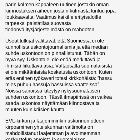
parin kolmen kappaleen uutinen jostakin oman
kiinnostuksen aiheen jostain kulmasta tuntuu jopa
loukkaavalta. Vaatimus kaikille erityisaloille
tarpeeksi palstatilaa suovasta
tiedonvälitysjärjestelmästä on mahdoton.
Useat tutkijat valittavat, että Suomessa ei ole
kunnollista uskontojournalismia ja että median
suhde uskontoon on pinnallistunut. Tähän on
hyvä syy. Uskonto ei ole enää merkittävä ja
ihmisiä liikuttava asia. Valtaosalla suomalaisista
ei ole mikäänlaista kosketusta uskontoon. Kuten
eräs entinen työkaveri totesi kirkkohäistä: ”hassu
mies puhuu hassuja hassuissa vaatteissa”.
Noissa sanoissa kiteytyy nykysuomalaisen
suhden uskontoon. Tässä ilmapiirissä on vaikea
saada uskontoa näyttämään kiinnostavalta
muuten kuin kriisien kautta.
EVL-kirkon ja laajemminkin uskonnon otteen
kirpoaminen yhteiskunnan valtimolta on
mahdollistanut laajemman ja avoimemman
keskustelun arvoista ja suomalaisen