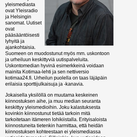
yleismediasta
ovat Yleisradio
ja Helsingin
sanomat. Uutiset
ovat
pääsääntöisesti
lyhyitä ja
ajankohtaisia.
Suomeen on muodostunut myös mm. uskontoon
ja urheiluun keskittyviä uutispalveluita.
Uskontomedian hyvinä esimerkkeinä voidaan
mainita Kotimaa-lehti ja sen nettiversio
kotimaa24.fi. Urheilun puolella on taas läjäpäin
erilaisia sporttijulkaisuja ja -kanavia.
Jokaisella yksilöllä on muutama keskeinen
kiinnostuksen aihe, ja muu median seuranta
keskittyy yleismedioihin. Joku kalastuksesta
kovinkin kiinnostunut tietää tarkoin mitä
tarkoitetaan itämeren lohikiistalla. Erityisaloista
kiinnostuneita tietenkin harmittaa, että heidän
kiinnostuksen kohteestaan ei yleismediassa