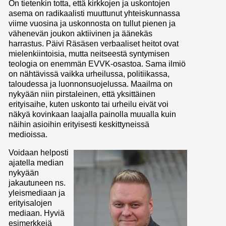
On tietenkin totta, että kirkkojen ja uskontojen
asema on radikaalisti muuttunut yhteiskunnassa
viime vuosina ja uskonnosta on tullut pienen ja
vähenevän joukon aktiivinen ja äänekäs
harrastus. Päivi Räsäsen verbaaliset heitot ovat
mielenkiintoisia, mutta neitseestä syntymisen
teologia on enemmän EVVK-osastoa. Sama ilmiö
on nähtävissä vaikka urheilussa, politiikassa,
taloudessa ja luonnonsuojelussa. Maailma on
nykyään niin pirstaleinen, että yksittäinen
erityisaihe, kuten uskonto tai urheilu eivät voi
näkyä kovinkaan laajalla painolla muualla kuin
näihin asioihin erityisesti keskittyneissä
medioissa.
Voidaan helposti
ajatella median
nykyään
jakautuneen ns.
yleismediaan ja
erityisalojen
mediaan. Hyviä
esimerkkejä