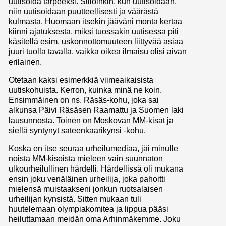
uutisoida tarpeeksi. Silloinkin, kun uutisoidaan,
niin uutisoidaan puutteellisesti ja väärästä
kulmasta. Huomaan itsekin jääväni monta kertaa
kiinni ajatuksesta, miksi tuossakin uutisessa piti
käsitellä esim. uskonnottomuuteen liittyvää asiaa
juuri tuolla tavalla, vaikka oikea ilmaisu olisi aivan
erilainen.
Otetaan kaksi esimerkkiä viimeaikaisista
uutiskohuista. Kerron, kuinka minä ne koin.
Ensimmäinen on ns. Räsäs-kohu, joka sai
alkunsa Päivi Räsäsen Raamattu ja Suomen laki
lausunnosta. Toinen on Moskovan MM-kisat ja
siellä syntynyt sateenkaarikynsi -kohu.
Koska en itse seuraa urheilumediaa, jäi minulle
noista MM-kisoista mieleen vain suunnaton
ulkourheilullinen härdelli. Härdellissä oli mukana
ensin joku venäläinen urheilija, joka pahoitti
mielensä muistaakseni jonkun ruotsalaisen
urheilijan kynsistä. Sitten mukaan tuli
huutelemaan olympiakomitea ja lippua pääsi
heiluttamaan meidän oma Arhinmäkemme. Joku