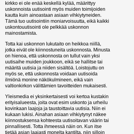
kirkko ei ole enää keskellä kylää, määrittyy
uskonnoista uutisointi myös muiden toimijoiden
kautta kuin ainoastaan asiaan vihkiytyneiden.
Tämä tuo uutisointiin moniarvoisuutta, eikä kaikki
uskontouutisointi ole pelkkää uskonnon
mainostamista.
Totta kai uskonnon lukutaito on heikkoa niillä,
jotka eivät ole kiinnostuneita uskonnosta. Minusta
on hienoa, että uskonnosta on tullut vain yksi
uutisaihe muiden joukkoon, eikä se hallitse tai
määritä uutisia ja niiden sisältöä. Loistojuttu on
myös se, että uskonnosta voidaan uutisoida
ilmiönä monine näkökulmineen, eikä vain
valtionkirkon välittämien tavoitteiden mukaisesti.
Yleismedia ei yksinkertaisesti voi kertoa kustakin
erityisalueesta, joita ovat esim uskonto ja urheilu
kovinkaan laajoja ja taustoittavia uutisia. Niin ei
kukaan lukisi. Ainahan asiaan vihkiytynyt näkee
kiinnostuksensa kohteesta uutisoitavan väärin tai
pinnallisesti. Totta ihmeessä näin on. Kun itse
tietää asian laajasti monelta kantilta, niin silloin