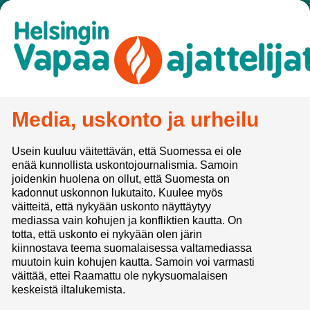
Media, uskonto ja urheilu
Usein kuuluu väitettävän, että Suomessa ei ole
enää kunnollista uskontojournalismia. Samoin
joidenkin huolena on ollut, että Suomesta on
kadonnut uskonnon lukutaito. Kuulee myös
väitteitä, että nykyään uskonto näyttäytyy
mediassa vain kohujen ja konfliktien kautta. On
totta, että uskonto ei nykyään olen järin
kiinnostava teema suomalaisessa valtamediassa
muutoin kuin kohujen kautta. Samoin voi varmasti
väittää, ettei Raamattu ole nykysuomalaisen
keskeistä iltalukemista.