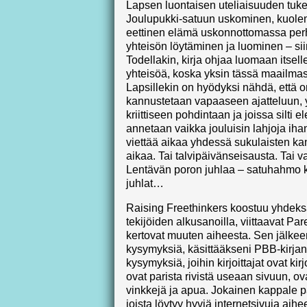
Lapsen luontaisen uteliaisuuden tuk
Joulupukki-satuun uskominen, kuolem
eettinen elämä uskonnottomassa perh
yhteisön löytäminen ja luominen – sii
Todellakin, kirja ohjaa luomaan itse
yhteisöä, koska yksin tässä maailmas
Lapsillekin on hyödyksi nähdä, että o
kannustetaan vapaaseen ajatteluun, 
kriittiseen pohdintaan ja joissa silti 
annetaan vaikka jouluisin lahjoja iha
viettää aikaa yhdessä sukulaisten ka
aikaa. Tai talvipäivänseisausta. Tai
Lentävän poron juhlaa – satuhahmo 
juhlat…
Raising Freethinkers koostuu yhdeksä
tekijöiden alkusanoilla, viittaavat Pa
kertovat muuten aiheesta. Sen jälkee
kysymyksiä, käsittääkseni PBB-kirjan jä
kysymyksiä, joihin kirjoittajat ovat ki
ovat parista rivistä useaan sivuun, 
vinkkejä ja apua. Jokainen kappale pää
joista löytyy hyviä internetsivuja aihee