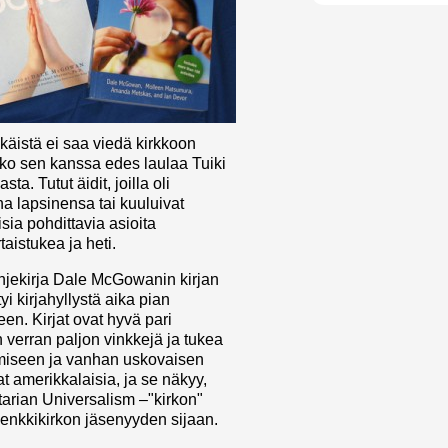
ikäistä ei saa viedä kirkkoon
o sen kanssa edes laulaa Tuiki
sta. Tutut äidit, joilla oli
na lapsinensa tai kuuluivat
isia pohdittavia asioita
taistukea ja heti.
hjekirja Dale McGowanin kirjan
yi kirjahyllystä aika pian
en. Kirjat ovat hyvä pari
 verran paljon vinkkejä ja tukea
tämiseen ja vanhan uskovaisen
at amerikkalaisia, ja se näkyy,
tarian Universalism –"kirkon"
 jenkkikirkon jäsenyyden sijaan.