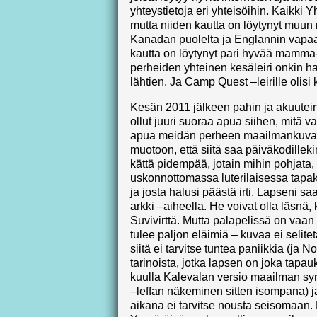
yhteystietoja eri yhteisöihin. Kaikki Y
mutta niiden kautta on löytynyt muun
Kanadan puolelta ja Englannin vapaa-a
kautta on löytynyt pari hyvää mamma
perheiden yhteinen kesäleiri onkin h
lähtien. Ja Camp Quest –leirille olis
Kesän 2011 jälkeen pahin ja akuutein k
ollut juuri suoraa apua siihen, mitä va
apua meidän perheen maailmankuvan
muotoon, että siitä saa päiväkodillek
kättä pidempää, jotain mihin pohjata,
uskonnottomassa luterilaisessa tapa
ja josta halusi päästä irti. Lapseni 
arkki –aiheella. He voivat olla läsnä,
Suvivirttä. Mutta palapelissä on vaan 
tulee paljon eläimiä – kuvaa ei selit
siitä ei tarvitse tuntea paniikkia (ja N
tarinoista, jotka lapsen on joka tapa
kuulla Kalevalan versio maailman syn
–leffan näkeminen sitten isompana) j
aikana ei tarvitse nousta seisomaan. 