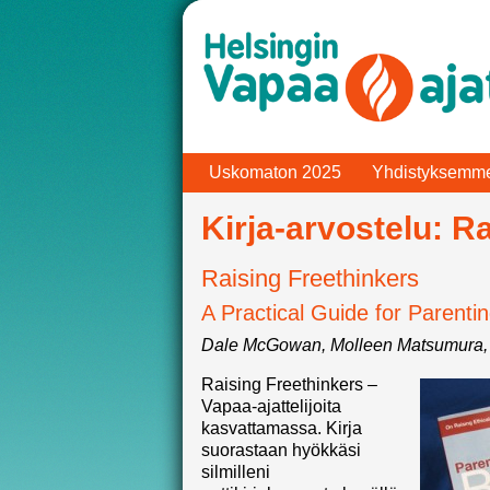
Uskomaton 2025
Yhdistyksemm
Kirja-arvostelu: R
Raising Freethinkers
A Practical Guide for Parenti
Dale McGowan, Molleen Matsumura,
Raising Freethinkers –
Vapaa-ajattelijoita
kasvattamassa. Kirja
suorastaan hyökkäsi
silmilleni