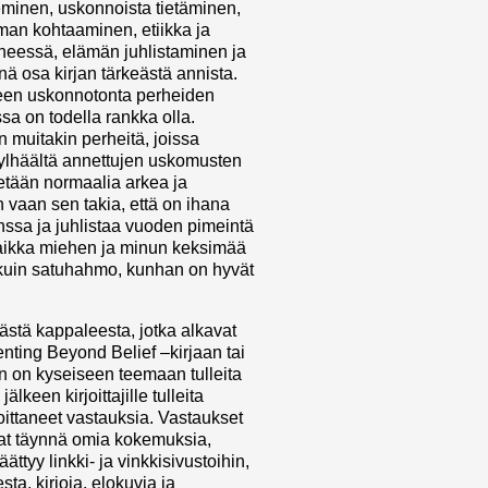
eminen, uskonnoista tietäminen,
an kohtaaminen, etiikka ja
eessä, elämän juhlistaminen ja
nä osa kirjan tärkeästä annista.
lleen uskonnotonta perheiden
sa on todella rankka olla.
n muitakin perheitä, joissa
ylhäältä annettujen uskomusten
eletään normaalia arkea ja
n vaan sen takia, että on ihana
nssa ja juhlistaa vuoden pimeintä
 vaikka miehen ja minun keksimää
kuin satuhahmo, kunhan on hyvät
stä kappaleesta, jotka alkavat
renting Beyond Belief –kirjaan tai
n on kyseiseen teemaan tulleita
lkeen kirjoittajille tulleita
rjoittaneet vastauksia. Vastaukset
ovat täynnä omia kokemuksia,
ttyy linkki- ja vinkkisivustoihin,
sta, kirjoja, elokuvia ja