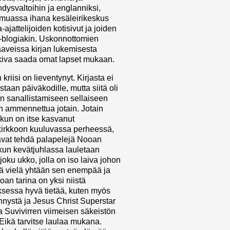
hdysvaltoihin ja englanniksi,
 muassa ihana kesäleirikeskus
jattelijoiden kotisivut ja joiden
-blogiakin. Uskonnottomien
aaveissa kirjan lukemisesta
i kiva saada omat lapset mukaan.
riisi on lieventynyt. Kirjasta ei
staan päiväkodille, mutta siitä oli
 sanallistamiseen sellaiseen
in ammennettua jotain. Jotain
 kun on itse kasvanut
kirkkoon kuuluvassa perheessä,
saavat tehdä palapelejä Nooan
 kun kevätjuhlassa lauletaan
joku ukko, jolla on iso laiva johon
etä vielä yhtään sen enempää ja
ooan tarina on yksi niistä
uksessa hyvä tietää, kuten myös
nystä ja Jesus Christ Superstar
a Suvivirren viimeisen säkeistön
Eikä tarvitse laulaa mukana.