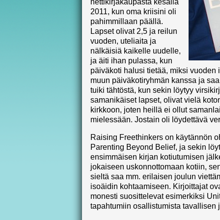
nettikirjakaupasta kesällä
2011, kun oma kriisini oli
pahimmillaan päällä.
Lapset olivat 2,5 ja reilun
vuoden, uteliaita ja
nälkäisiä kaikelle uudelle,
ja äiti ihan pulassa, kun
päiväkoti halusi tietää, miksi vuoden 
muun päiväkotiryhmän kanssa ja saak
tuiki tähtöstä, kun sekin löytyy virsikirja
samanikäiset lapset, olivat vielä koto
kirkkoon, joten heillä ei ollut samanla
mielessään. Jostain oli löydettävä ver
Raising Freethinkers on käytännön o
Parenting Beyond Belief, ja sekin löyt
ensimmäisen kirjan kotiutumisen jälke
jokaiseen uskonnottomaan kotiin, sen
sieltä saa mm. erilaisen joulun viet
isoäidin kohtaamiseen. Kirjoittajat ov
monesti suosittelevat esimerkiksi Uni
tapahtumiin osallistumista tavallisen