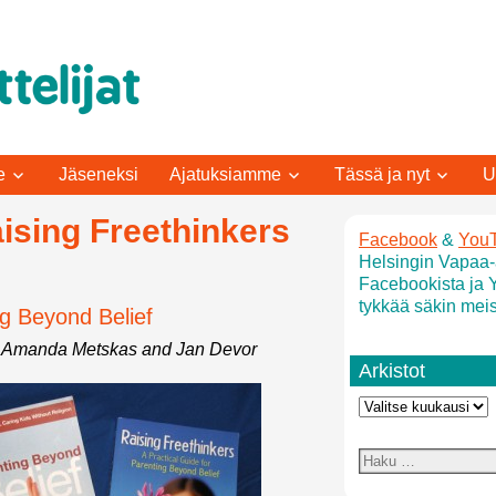
e
Jäseneksi
Ajatuksiamme
Tässä ja nyt
U
aising Freethinkers
Facebook
&
You
Helsingin Vapaa-a
Facebookista ja 
tykkää säkin meis
ng Beyond Belief
 Amanda Metskas and Jan Devor
Arkistot