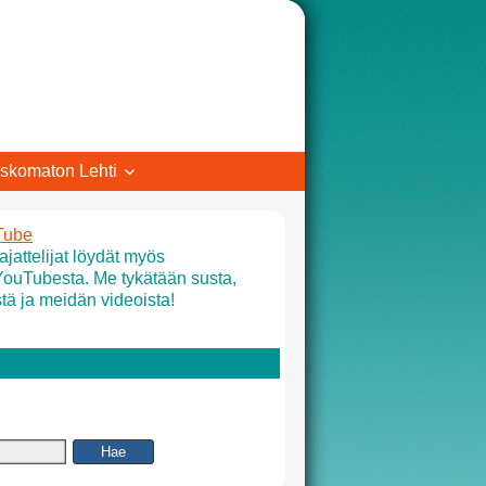
skomaton Lehti
Tube
jattelijat löydät myös
YouTubesta. Me tykätään susta,
tä ja meidän videoista!