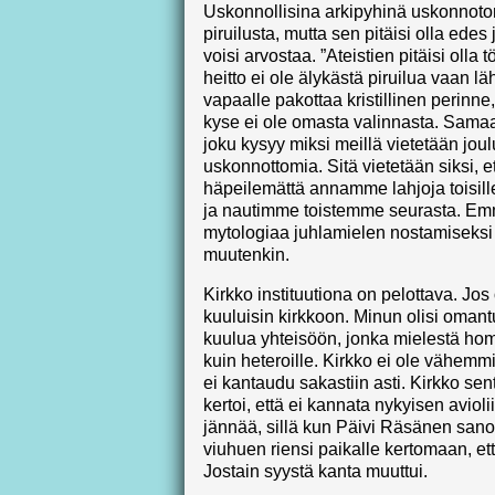
Uskonnollisina arkipyhinä uskonnoton
piruilusta, mutta sen pitäisi olla edes j
voisi arvostaa. ”Ateistien pitäisi olla t
heitto ei ole älykästä piruilua vaan lä
vapaalle pakottaa kristillinen perinne
kyse ei ole omasta valinnasta. Samaa 
joku kysyy miksi meillä vietetään jo
uskonnottomia. Sitä vietetään siksi, 
häpeilemättä annamme lahjoja tois
ja nautimme toistemme seurasta. Emm
mytologiaa juhlamielen nostamiseksi
muutenkin.
Kirkko instituutiona on pelottava. Jos ol
kuuluisin kirkkoon. Minun olisi oman
kuulua yhteisöön, jonka mielestä hom
kuin heteroille. Kirkko ei ole vähem
ei kantaudu sakastiin asti. Kirkko se
kertoi, että ei kannata nykyisen aviol
jännää, sillä kun Päivi Räsänen sanoi 
viuhuen riensi paikalle kertomaan, ett
Jostain syystä kanta muuttui.