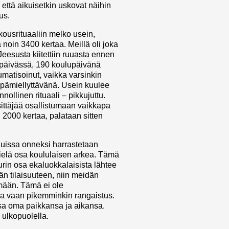
että aikuisetkin uskovat näihin
us.
kousrituaaliin melko usein,
 noin 3400 kertaa. Meillä oli joka
esusta kiitettiin ruuasta ennen
 päivässä, 190 koulupäivänä
matisoinut, vaikka varsinkin
pämiellyttävänä. Usein kuulee
nnollinen rituaali – pikkujuttu.
ittäjää osallistumaan vaikkapa
 2000 kertaa, palataan sitten
luissa onneksi harrastetaan
ielä osa koululaisen arkea. Tämä
urin osa ekaluokkalaisista lähtee
n tilaisuuteen, niin meidän
mään. Tämä ei ole
a vaan pikemminkin rangaistus.
sa oma paikkansa ja aikansa.
 ulkopuolella.