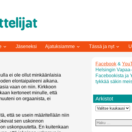
e
Jäseneksi
Ajatuksiamme
Tässä ja nyt
U
Facebook
&
You
Helsingin Vapaa-a
lla ei ole ollut minkäänlaisia
Facebookista ja 
oden elontaipaleeni aikana.
tykkää säkin meis
 asia vaan on niin. Kirkkoon
aan kertoneet minulle, että
Arkistot
uuteni on orgaanista, ei
tä, että se usein määritellään niin
 kokevat sen uskonnon
e on uskonpuutetta. En kuitenkaan