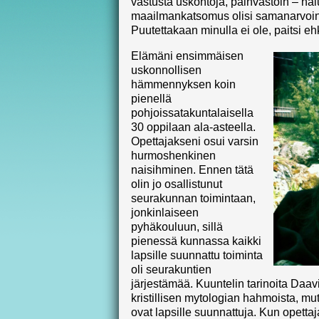
vastusta uskontoja, päinvastoin – ha
maailmankatsomus olisi samanarvoine
Puutettakaan minulla ei ole, paitsi eh
Elämäni ensimmäisen
uskonnollisen
hämmennyksen koin
pienellä
pohjoissatakuntalaisella
30 oppilaan ala-asteella.
Opettajakseni osui varsin
hurmoshenkinen
naisihminen. Ennen tätä
olin jo osallistunut
seurakunnan toimintaan,
jonkinlaiseen
pyhäkouluun, sillä
pienessä kunnassa kaikki
lapsille suunnattu toiminta
oli seurakuntien
järjestämää. Kuuntelin tarinoita Daavi
kristillisen mytologian hahmoista, mutt
ovat lapsille suunnattuja. Kun opettaj