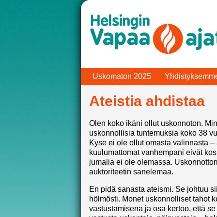
Uskomaton 2025
Yhdistyksemm
Ateistia ahdistaa
Olen koko ikäni ollut uskonnoton. Minu
uskonnollisia tuntemuksia koko 38 vu
Kyse ei ole ollut omasta valinnasta –
kuulumattomat vanhempani eivät kosk
jumalia ei ole olemassa. Uskonnottom
auktoriteetin sanelemaa.
En pidä sanasta ateismi. Se johtuu sii
hölmösti. Monet uskonnolliset tahot
vastustamisena ja osa kertoo, että s