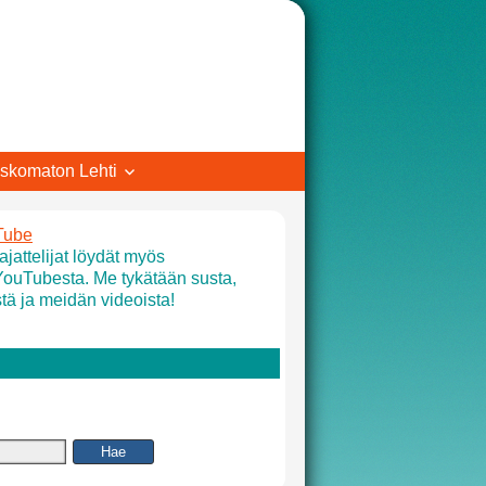
skomaton Lehti
Tube
jattelijat löydät myös
YouTubesta. Me tykätään susta,
tä ja meidän videoista!