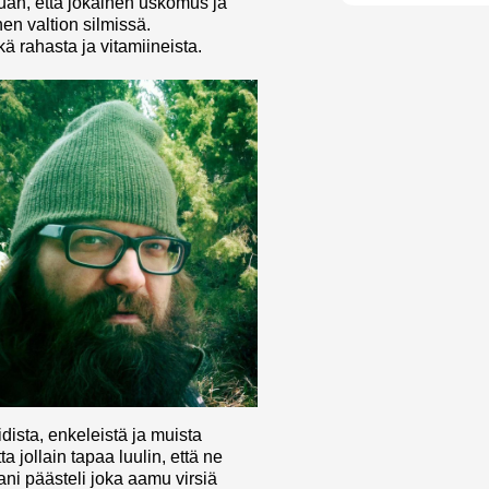
luan, että jokainen uskomus ja
n valtion silmissä.
kä rahasta ja vitamiineista.
dista, enkeleistä ja muista
a jollain tapaa luulin, että ne
ani päästeli joka aamu virsiä