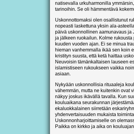
natisevalla urkuharmonilla ymmärsin, 
tarinoihin. Se oli hämmentävä kokem
Uskonnottomaksi olen osallistunut ru
nopeasti laskettuna yksin ala-asteella
päivä uskonnollinen aamunavaus ja Je
ja jälkeen ruokailun. Kolme rukousta
kuuden vuoden ajan. Ei se minua trau
hieman vanhemmalla ikää sen koin e
kristityn suusta, että ketä haittaa usko
Neuvoisin tämänkaltaisen lauseen es
islamistiseen rukoukseen vaikka noin
asiaan.
Nykyään uskonnollisia rituaaleja kou
vähemmän, mutta ne kuitenkin ovat v
näkyy joskus ikävällä tavalla. Kun su
kouluaikana seurakunnan järjestämää
ekaluokkalainen siirretään eskariryh
yhdenvertaisuuden mukaista toiminta
Uskonnonharjoittamiselle on olemas
Paikka on kirkko ja aika on kouluajan