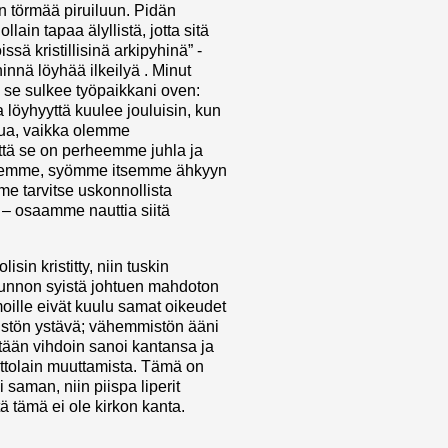
 törmää piruiluun. Pidän
ollain tapaa älyllistä, jotta sitä
öissä kristillisinä arkipyhinä” -
hinnä löyhää ilkeilyä . Minut
, se sulkee työpaikkani oven:
löyhyyttä kuulee jouluisin, kun
ulua, vaikka olemme
että se on perheemme juhla ja
illemme, syömme itsemme ähkyyn
e tarvitse uskonnollista
 – osaamme nauttia siitä
isin kristitty, niin tuskin
tunnon syistä johtuen mahdoton
oille eivät kuulu samat oikeudet
mistön ystävä; vähemmistön ääni
ntään vihdoin sanoi kantansa ja
iittolain muuttamista. Tämä on
saman, niin piispa liperit
ä tämä ei ole kirkon kanta.