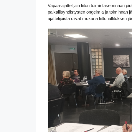
Vapaa-ajattelijain liiton toimintaseminaari p
paikallisyhdistysten ongelmia ja toiminnan j
ajattelijoista olivat mukana liittohallituksen