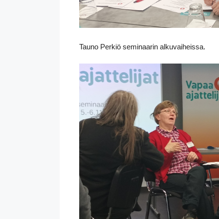
Tauno Perkiö seminaarin alkuvaiheissa.