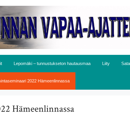
it
Lepomäki – tunnustukseton hautausmaa
Liity
Sata
mintaseminaari 2022 Hämeenlinnassa
022 Hämeenlinnassa