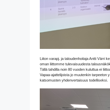
Liiton varapj. ja taloudenhoitaja Antti Värri
oman liittomme tulevaisuudesta talousnäköku
Tällä tahdilla noin 80 vuoden kuluttua ei liit
Vapaa-ajattelijoista jo muutenkin tarpeeton y
katsomusten yhdenvertaisuus todelliseksi.