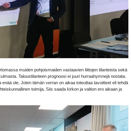
 kertomassa muiden pohjoismaiden vastaavien liittojen tilanteista sekä
lmasta. Taloustilanteen prognoosi ei juuri hurraahymnejä nostata.
toa enää ole. Joten tämän verran on aikaa toteuttaa tavoitteet eli tehdä
hteiskunnallinen toimija. Siis saada kirkon ja valtion ero aikaan ja