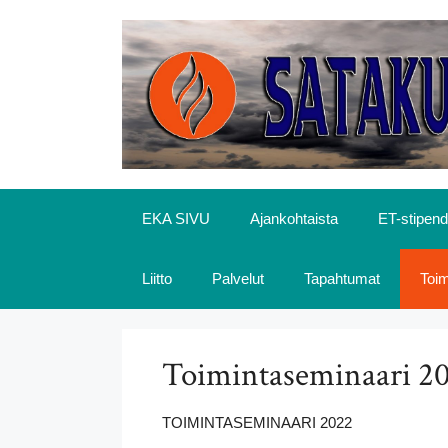
Siirry
sisältöön
EKA SIVU
Ajankohtaista
ET-stipend
Liitto
Palvelut
Tapahtumat
Toi
Toimintaseminaari 2
TOIMINTASEMINAARI 2022