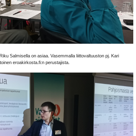
Riku Salmisella on asiaa. Vasemmalla liittovaltuuston pj. Kari
oinen eroakirkosta.fi:n perustajista.