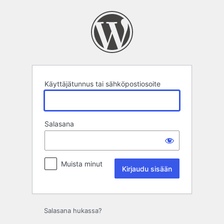
Kirjaudu
sisään
Käyttäjätunnus tai sähköpostiosoite
Salasana
Muista minut
Salasana hukassa?