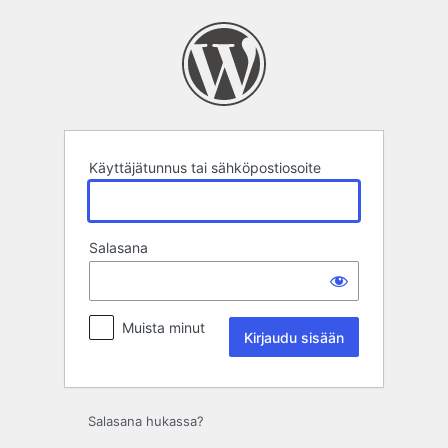
Kirjaudu
sisään
Käyttäjätunnus tai sähköpostiosoite
Salasana
Muista minut
Salasana hukassa?