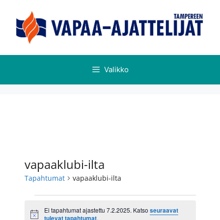
Valikko
vapaaklubi-ilta
Tapahtumat
vapaaklubi-ilta
Ei tapahtumat ajastettu 7.2.2025. Katso
seuraavat
N
tulevat tapahtumat
.