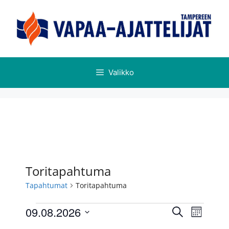
Valikko
Toritapahtuma
Tapahtumat
Toritapahtuma
T
T
09.08.2026
E
K
a
a
t
V
u