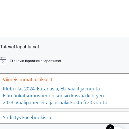
N
a
t
t
t
t
t
t
t
u
t
ä
m
i
k
a
o
y
t
n
m
ä
Tulevat tapahtumat
t
n
Ei tulevia tapahtumia tapahtumat.
N
o
a
t
v
i
Viimeisimmät artikkelit
c
i
e
Klubi-illat 2024: Eutanasia, EU-vaalit ja muuta
g
Elämänkatsomustiedon suosio kasvaa kiihtyen
o
2023: Vaalipaneeleita ja eroakirkosta.fi 20 vuotta
i
Yhdistys Facebookissa
n
t
0