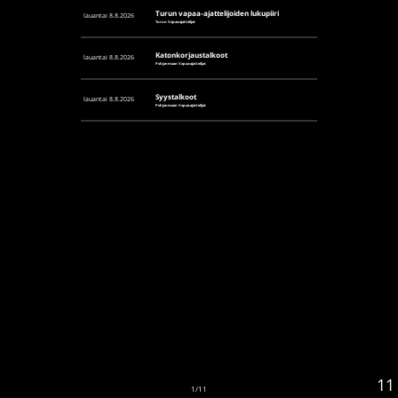
Turun vapaa-ajattelijoiden lukupiiri
lauantai 8.8.2026
Turun Vapaa-ajattelijat
Katonkorjaustalkoot
lauantai 8.8.2026
Pohjanmaan Vapaa-ajattelijat
Syystalkoot
lauantai 8.8.2026
Pohjanmaan Vapaa-ajattelijat
Testaa: oletko vapaa-
ajattelija?
11
1
/
11