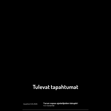
Tulevat tapahtumat
Turun vapaa-ajattelijoiden lukupiiri
lauantai 8.8.2026
Turun Vapaa-ajattelijat